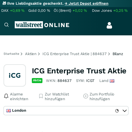
🎁 Ihre Lieblingsaktie geschenkt.
→ Jetzt Depot eröffnen
DAX
+0,69
%
Gold
0,00
%
Öl (Brent)
+0,02
%
Dow Jones
+0,25
%
Aktien
ICG Enterprise Trust Aktie | 884637
Bilanz
Startseite
ICG Enterprise Trust Aktie
Aktie
WKN:
884637
SYM:
ICGT
Land
Alarme
Zur Watchlist
Zum Portfolio
einrichten
hinzufügen
hinzufügen
London