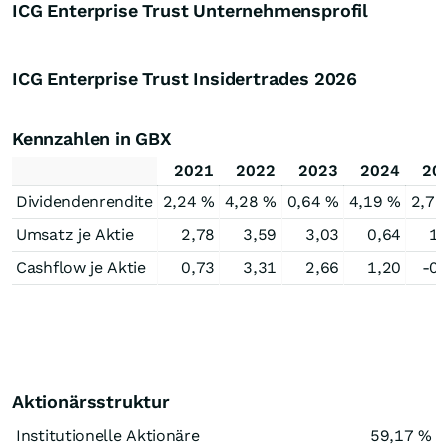
ICG Enterprise Trust Unternehmensprofil
ICG Enterprise Trust Insidertrades
2026
Kennzahlen in GBX
2021
2022
2023
2024
20
Dividendenrendite
2,24 %
4,28 %
0,64 %
4,19 %
2,73
Umsatz je Aktie
2,78
3,59
3,03
0,64
1,
Cashflow je Aktie
0,73
3,31
2,66
1,20
-0,
Aktionärsstruktur
Institutionelle Aktionäre
59,17 %