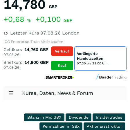
14,780
GBP
+0,68
+0,100
%
GBP
Letzter Kurs
07.08.26
London
ICG Enterprise Trust Aktie kaufen
Geldkurs
14,760
GBP
Verkauf
Verlängerte
07.08.26
Handelszeiten
Briefkurs
14,800
GBP
07:30 bis 23:00 Uhr
Kauf
07.08.26
Kurse, Daten, News & Forum
Bilanz in Mio GBX
Dividende
Insidertrades
Kennzahlen in GBX
Aktionärsstruktur