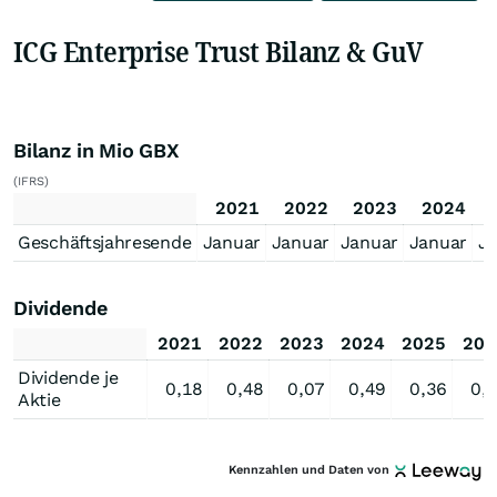
ICG Enterprise Trust Bilanz & GuV
Bilanz in Mio GBX
(IFRS)
2021
2022
2023
2024
Geschäftsjahresende
Januar
Januar
Januar
Januar
J
Dividende
2021
2022
2023
2024
2025
202
Dividende je
0,18
0,48
0,07
0,49
0,36
0,
Aktie
Kennzahlen und Daten von