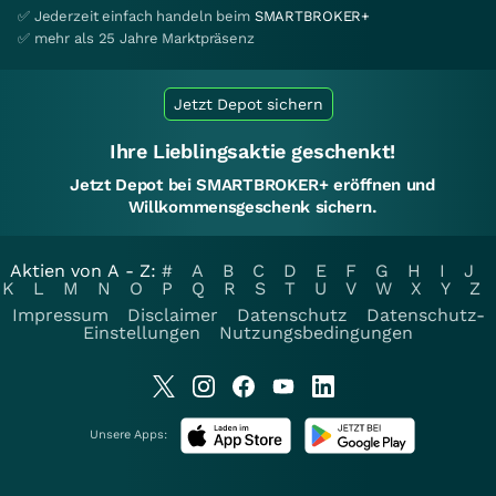
✅ Jederzeit einfach handeln beim
SMARTBROKER+
✅ mehr als 25 Jahre Marktpräsenz
Jetzt Depot sichern
Ihre Lieblingsaktie geschenkt!
Jetzt Depot bei SMARTBROKER+ eröffnen und
Willkommensgeschenk sichern.
Aktien von A - Z:
#
A
B
C
D
E
F
G
H
I
J
K
L
M
N
O
P
Q
R
S
T
U
V
W
X
Y
Z
Impressum
Disclaimer
Datenschutz
Datenschutz-
Einstellungen
Nutzungsbedingungen
Unsere Apps: