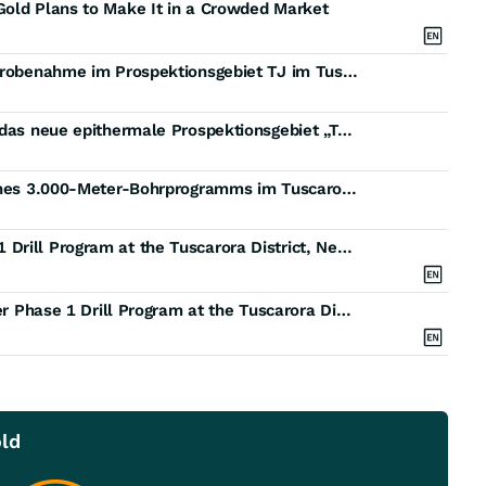
Gold Plans to Make It in a Crowded Market
ICG Silver & Gold gibt Ergebnisse der Oberflächenprobenahme im Prospektionsgebiet TJ im Tuscarora-Distrikt, Nevada, bekannt
ICG Silver & Gold erweitert seine Landposition um das neue epithermale Prospektionsgebiet „TJ“ im Tuscarora-Distrikt, Nevada
ICG Silver & Gold beginnt mit der ersten Phase seines 3.000-Meter-Bohrprogramms im Tuscarora-District, Nevada
ICG Silver & Gold Commences 3,000-Meter Phase 1 Drill Program at the Tuscarora District, Nevada
ICG Silver & Gold Mobilizes Drill Rig for 3,000-Meter Phase 1 Drill Program at the Tuscarora District, Nevada
old