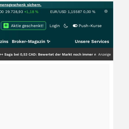
mensgeschenk sichern.
00
29.728,93
+1,18
%
EUR/USD
1,15587
0,00
%
Aktie geschenkt!
Login
Push-Kurse
zins
Broker-Magazin ✨
Unsere Services
0,53 CAD: Bewertet der Markt noch immer nur die Hälfte der Story?
Anzeige
+++