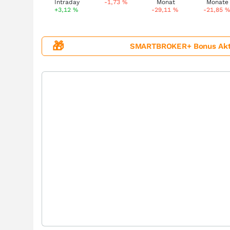
-1,73
%
+3,12
%
-29,11
%
-21,85
%
🎁
SMARTBROKER+ Bonus Aktion