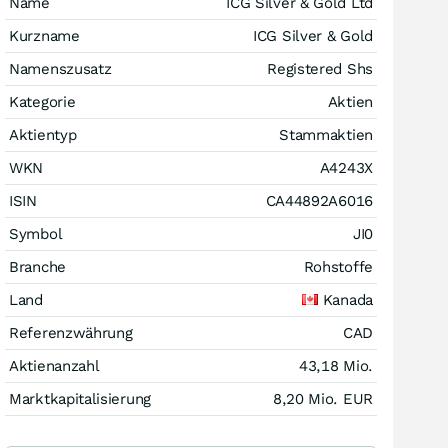
Name
ICG Silver & Gold Ltd
Kurzname
ICG Silver & Gold
Namenszusatz
Registered Shs
Kategorie
Aktien
Aktientyp
Stammaktien
WKN
A4243X
ISIN
CA44892A6016
Symbol
JI0
Branche
Rohstoffe
Land
Kanada
Referenzwährung
CAD
Aktienanzahl
43,18 Mio.
Marktkapitalisierung
8,20 Mio.
EUR