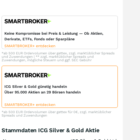
Keine Kompromisse bei Preis & Leistung — Ob Aktien,
Derivate, ETFs, Fonds oder Sparpläne
SMARTBROKER+ entdecken
*ab 500 EUR Ordervolumen über gettex, zzgl. marktüblicher Spreads
und Zuwendungen | ** zzgl. marktüblicher Spreads und
Zuwendungen, mögliche Steuern und ggf. SEC Gebühr
ICG Silver & Gold günstig handeln
Über 95.000 Aktien an 29 Börsen handeln
SMARTBROKER+ entdecken
*ab 500 EUR Ordervolumen über gettex für 0€, zzgl. marktüblicher
Spreads und Zuwendungen
Stammdaten ICG Silver & Gold Aktie