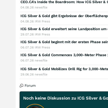
CEO.CA's Inside the Boardroom: How ICG Silver & 
04.08.26
newsfile
04.08.26
IRW Press
29.07.26
IRW Press
06.07.26
IRW Press
06.07.26
newsfile
29.06.26
newsfile
Forum
Noch keine Diskussion zu ICG Silver & G