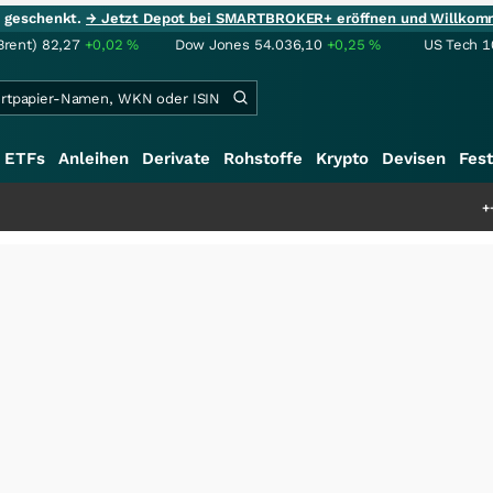
ie geschenkt.
→ Jetzt Depot bei SMARTBROKER+ eröffnen und Willkom
Brent)
82,27
+0,02
%
Dow Jones
54.036,10
+0,25
%
US Tech 1
ETFs
Anleihen
Derivate
Rohstoffe
Krypto
Devisen
Fest
+++
Saga bei 