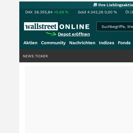
🎁 Ihre Lieblingsakt
DAX
26.355,84
+0,69
%
Gold
4.342,26
0,00
%
Öl (
Depot eröffnen
Aktien
Community
Nachrichten
Indizes
Fonds
NEWS TICKER