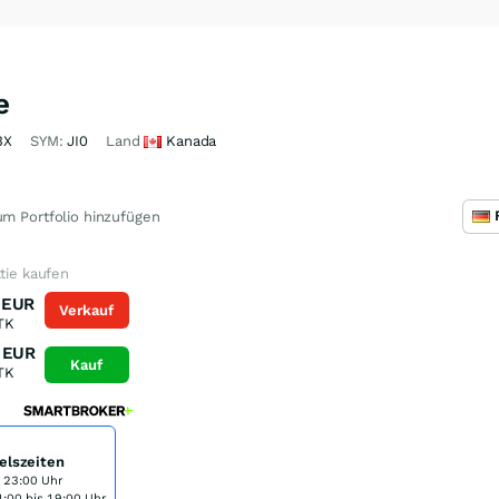
e
3X
SYM:
JI0
Land
Kanada
m Portfolio hinzufügen
ktie kaufen
EUR
Verkauf
TK
EUR
Kauf
TK
elszeiten
s 23:00 Uhr
:00 bis 19:00 Uhr