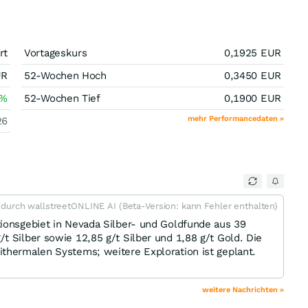
rt
Vortageskurs
0,1925
EUR
UR
52-Wochen Hoch
0,3450
EUR
%
52-Wochen Tief
0,1900
EUR
mehr Performancedaten »
26
t durch wallstreetONLINE AI (Beta-Version: kann Fehler enthalten)
ionsgebiet in Nevada Silber- und Goldfunde aus 39
t Silber sowie 12,85 g/t Silber und 1,88 g/t Gold. Die
thermalen Systems; weitere Exploration ist geplant.
weitere Nachrichten »