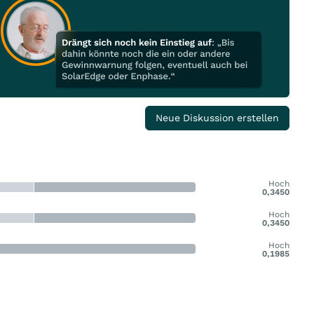
Neue Diskussion erstellen
Hoch
0,3450
Hoch
0,3450
Hoch
0,1985