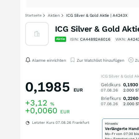
Aktien
ICG Silver & Gold Aktie | A4243X
Startseite
ICG Silver & Gold Akti
Aktie
ISIN:
CA44892A6016
WKN:
A424
Alarme einrichten
Zur Watchlist hinzufügen
Zu
ICG Silver & Gold A
0,1985
Geldkurs
0,1930
EUR
07.08.26
2.000
S
Briefkurs
0,2260
+3,12
%
07.08.26
2.000
S
+0,0060
EUR
Letzter Kurs
07.08.26
Frankfurt
Hinweis
Verlängerte Hand
Mo-Fr von
07:30 bi
Neu: Samstag von 14