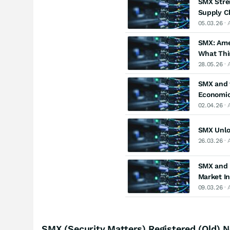
SMX Stren
Supply C
05.03.26
· 
SMX: Ame
What Thi
28.05.26
· 
SMX and t
Economi
02.04.26
· 
SMX Unloc
26.03.26
· 
SMX and L
Market In
09.03.26
· 
SMX (Security Matters) Registered (Old) 