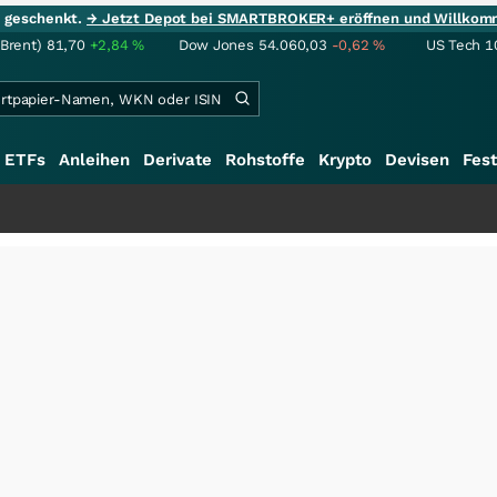
ie geschenkt.
→ Jetzt Depot bei SMARTBROKER+ eröffnen und Willkom
(Brent)
81,70
+2,84
%
Dow Jones
54.060,03
-0,62
%
US Tech 1
ETFs
Anleihen
Derivate
Rohstoffe
Krypto
Devisen
Fest