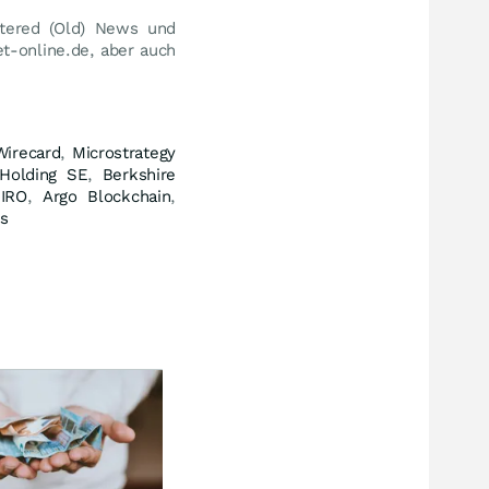
stered (Old) News und
et-online.de, aber auch
Wirecard
,
Microstrategy
Holding SE
,
Berkshire
GIRO
,
Argo Blockchain
,
es
Chinas Käufe bleiben aus
Peki
Trumps "goldenes Zeitalter"
Eur
wird für Amerikas Farmer
Han
zum Milliarden-Desaster
län