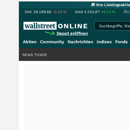
🎁 Ihre Lieblingsakt
DAX
26.189,66
-0,04
%
Gold
4.252,67
+0,13
%
Öl 
Depot eröffnen
Aktien
Community
Nachrichten
Indizes
Fonds
NEWS TICKER