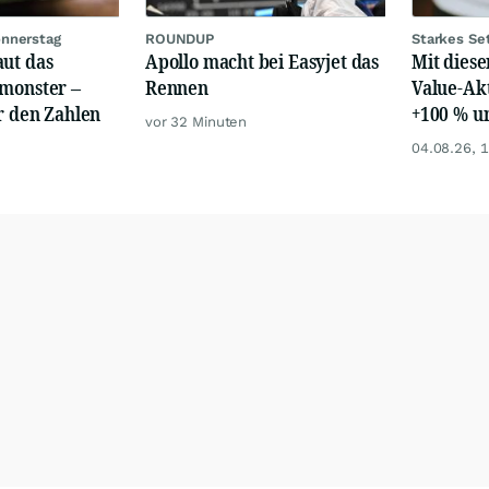
onnerstag
ROUNDUP
Starkes Se
aut das
Apollo macht bei Easyjet das
Mit diese
smonster –
Rennen
Value-Akt
or den Zahlen
+100 % u
vor 32 Minuten
04.08.26, 