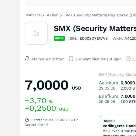
Aktien
SMX (Security Matters) Registered (Ol
Startseite
SMX (Security Matters
Aktie
ISIN:
IE0008D7EWV5
WKN:
A41Z
Alarme einrichten
Zur Watchlist hinzufügen
Zu
SMX (Security Matte
7,0000
Geldkurs
6,8000
USD
29.05.26
2.000
S
Briefkurs
7,0000
+3,70
%
29.05.26
100
ST
+0,2500
USD
Letzter Kurs
30.05.26
UTP
Hinweis
Consolidated
Verlängerte Hand
Mo-Fr von
07:30 bi
Neu: Samstag von 14