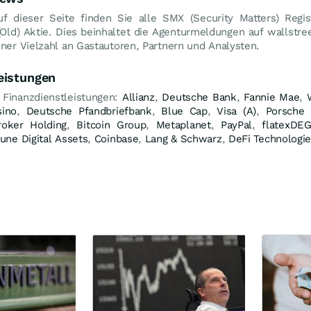
uf dieser Seite finden Sie alle SMX (Security Matters) Regi
(Old) Aktie. Dies beinhaltet die Agenturmeldungen auf wallstre
ner Vielzahl an Gastautoren, Partnern und Analysten.
eistungen
 Finanzdienstleistungen:
Allianz
,
Deutsche Bank
,
Fannie Mae
,
sino
,
Deutsche Pfandbriefbank
,
Blue Cap
,
Visa (A)
,
Porsche 
roker Holding
,
Bitcoin Group
,
Metaplanet
,
PayPal
,
flatexDE
une Digital Assets
,
Coinbase
,
Lang & Schwarz
,
DeFi Technologi