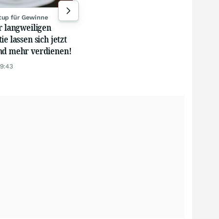
04.08.26, 18:59
4 Kommentare
gest
tup für Gewinne
r langweiligen
ie lassen sich jetzt
nd mehr verdienen!
19:43