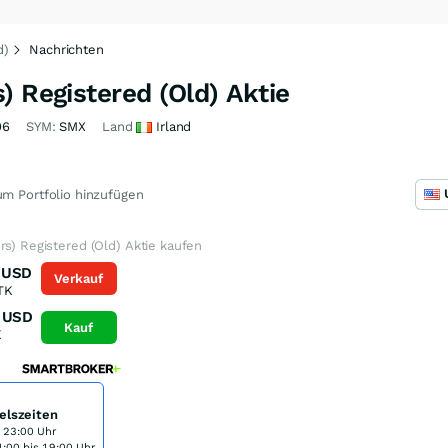
d)
Nachrichten
) Registered (Old) Aktie
06
SYM:
SMX
Land
Irland
m Portfolio hinzufügen
rs) Registered (Old) Aktie kaufen
USD
Verkauf
TK
USD
Kauf
K
elszeiten
s 23:00 Uhr
:00 bis 19:00 Uhr