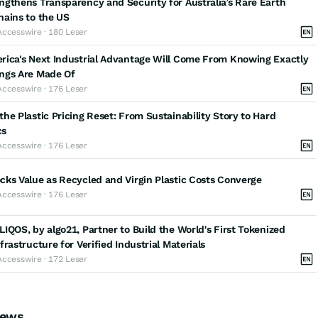
gthens Transparency and Security for Australia’s Rare Earth
hains to the US
Accesswire · 180 Leser
rica's Next Industrial Advantage Will Come From Knowing Exactly
ngs Are Made Of
Accesswire · 176 Leser
he Plastic Pricing Reset: From Sustainability Story to Hard
cs
Accesswire · 176 Leser
ks Value as Recycled and Virgin Plastic Costs Converge
Accesswire · 176 Leser
IQOS, by algo21, Partner to Build the World's First Tokenized
frastructure for Verified Industrial Materials
Accesswire · 172 Leser
News