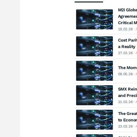
M2i Globa
Agreement
Critical
19.02.26
· 
Cost Pari
a Reality
27.03.26
· 
The Mome
09.05.26
· 
SMX Reinf
and Prec
21.03.26
· 
The Great
to Econom
23.03.26
· 