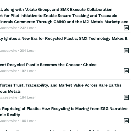
l, along with Volato Group, and SMX Execute Collaboration
 for Pilot Initiative to Enable Secure Tracking and Traceable
 Minerals Commerce Through CAINO and the M2i Metals Marketplace
Accesswire · 232 Leser
ty Ignites a New Era for Recycled Plastic; SMX Technology Makes It
Accesswire · 204 Leser
nt Recycled Plastic Becomes the Cheaper Choice
Accesswire · 192 Leser
orces Trust, Traceability, and Market Value Across Rare Earths
ious Metals
Accesswire · 184 Leser
 Repricing of Plastic: How Recycling is Moving from ESG Narrative
ic Reality
Accesswire · 180 Leser