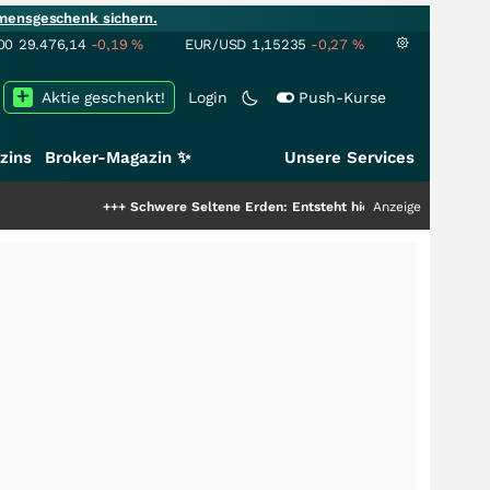
mensgeschenk sichern.
00
29.476,14
-0,19
%
EUR/USD
1,15235
-0,27
%
Aktie geschenkt!
Login
Push-Kurse
zins
Broker-Magazin ✨
Unsere Services
+++
Schwere Seltene Erden: Entsteht hier die nächste Milliardenstory?
Anzeige