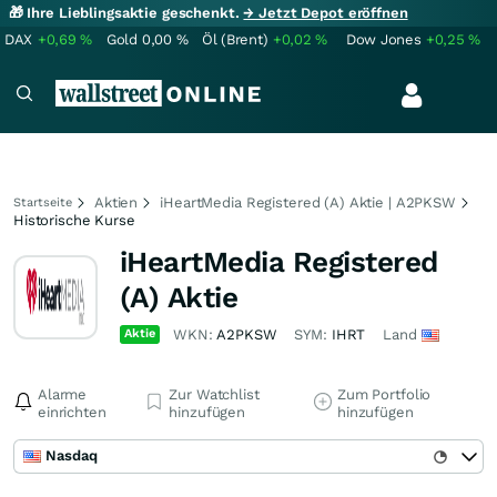
🎁 Ihre Lieblingsaktie geschenkt.
→ Jetzt Depot eröffnen
DAX
+0,69
%
Gold
0,00
%
Öl (Brent)
+0,02
%
Dow Jones
+0,25
%
Aktien
iHeartMedia Registered (A) Aktie | A2PKSW
Startseite
Historische Kurse
iHeartMedia Registered
(A) Aktie
Aktie
WKN:
A2PKSW
SYM:
IHRT
Land
Alarme
Zur Watchlist
Zum Portfolio
einrichten
hinzufügen
hinzufügen
Nasdaq