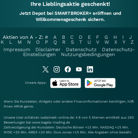
Ihre Lieblingsaktie geschenkt!
Jetzt Depot bei SMARTBROKER+ eröffnen und
Willkommensgeschenk sichern.
Aktien von A - Z:
#
A
B
C
D
E
F
G
H
I
J
K
L
M
N
O
P
Q
R
S
T
U
V
W
X
Y
Z
Impressum
Disclaimer
Datenschutz
Datenschutz-
Einstellungen
Nutzungsbedingungen
Unsere Apps:
Wenn Sie Kursdaten, Widgets oder andere Finanzinformationen benötigen, hilft
Ihnen
ARIVA
gerne.
Unsere User schätzen wallstreet-online.de: 4.8 von 5 Sternen ermittelt aus 285
Bewertungen bei www.kagels-trading.de
Zeitverzögerung der Kursdaten: Deutsche Börsen +15 Min. NASDAQ +15 Min.
NYSE +20 Min. AMEX +20 Min. Dow Jones +15 Min. Alle Angaben ohne Gewähr.