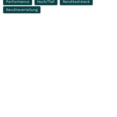
Performance
Hoch/Tief
Renditedreieck
Renditeverteilung