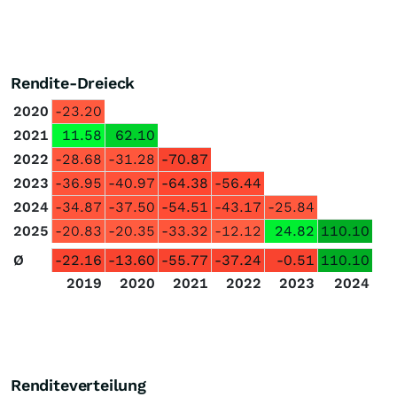
Rendite-Dreieck
2020
-23.20
2021
11.58
62.10
2022
-28.68
-31.28
-70.87
2023
-36.95
-40.97
-64.38
-56.44
2024
-34.87
-37.50
-54.51
-43.17
-25.84
2025
-20.83
-20.35
-33.32
-12.12
24.82
110.10
Ø
-22.16
-13.60
-55.77
-37.24
-0.51
110.10
2019
2020
2021
2022
2023
2024
Renditeverteilung