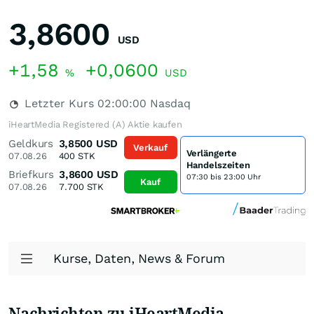
3,8600
USD
+1,58
+0,0600
%
USD
Letzter Kurs
02:00:00
Nasdaq
iHeartMedia Registered (A) Aktie kaufen
Geldkurs
3,8500
USD
Verkauf
Verlängerte
07.08.26
400
STK
Handelszeiten
Briefkurs
3,8600
USD
07:30 bis 23:00 Uhr
Kauf
07.08.26
7.700
STK
Kurse, Daten, News & Forum
Nachrichten zu iHeartMedia