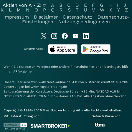
Aktien von A - Z:
#
A
B
C
D
E
F
G
H
I
J
K
L
M
N
O
P
Q
R
S
T
U
V
W
X
Y
Z
Impressum
Disclaimer
Datenschutz
Datenschutz-
Einstellungen
Nutzungsbedingungen
Unsere Apps:
Wenn Sie Kursdaten, Widgets oder andere Finanzinformationen benötigen, hilft
Ihnen
ARIVA
gerne.
Unsere User schätzen wallstreet-online.de: 4.8 von 5 Sternen ermittelt aus 285
Bewertungen bei www.kagels-trading.de
Zeitverzögerung der Kursdaten: Deutsche Börsen +15 Min. NASDAQ +15 Min.
NYSE +20 Min. AMEX +20 Min. Dow Jones +15 Min. Alle Angaben ohne Gewähr.
Copyright © 1998-2026 Smartbroker Holding AG - Alle Rechte vorbehalten.
Mit Unterstützung von:
Daten & Kurse von: