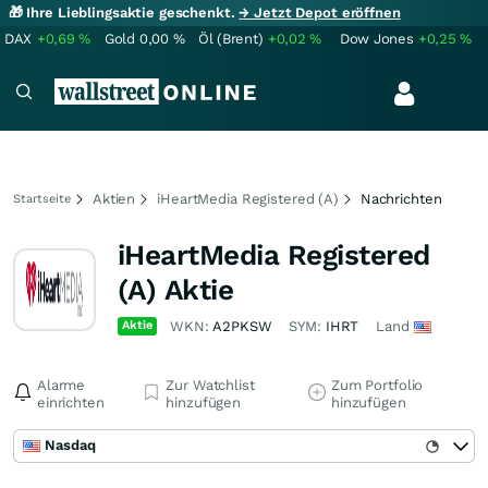
🎁 Ihre Lieblingsaktie geschenkt.
→ Jetzt Depot eröffnen
DAX
+0,69
%
Gold
0,00
%
Öl (Brent)
+0,02
%
Dow Jones
+0,25
%
Aktien
iHeartMedia Registered (A)
Nachrichten
Startseite
iHeartMedia Registered
(A) Aktie
Aktie
WKN:
A2PKSW
SYM:
IHRT
Land
Alarme
Zur Watchlist
Zum Portfolio
einrichten
hinzufügen
hinzufügen
Nasdaq