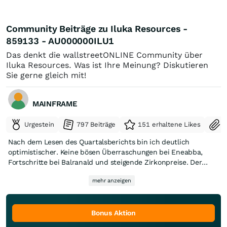
Community Beiträge zu Iluka Resources -
859133 - AU000000ILU1
Das denkt die wallstreetONLINE Community über
Iluka Resources. Was ist Ihre Meinung? Diskutieren
Sie gerne gleich mit!
MAINFRAME
Urgestein
797 Beiträge
151 erhaltene Likes
S
Nach dem Lesen des Quartalsberichts bin ich deutlich
optimistischer. Keine bösen Überraschungen bei Eneabba,
Fortschritte bei Balranald und steigende Zirkonpreise. Der
Markt scheint das heute ebenfalls positiv zu bewerten. Für
mehr anzeigen
langfristige Investoren aus meiner Sicht ein solides Update.
Bonus Aktion