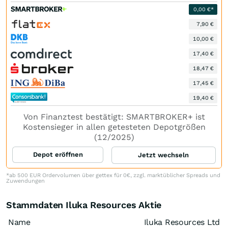
0,00 €*
7,90 €
10,00 €
17,40 €
18,47 €
17,45 €
19,40 €
Von Finanztest bestätigt: SMARTBROKER+ ist
Kostensieger in allen getesteten Depotgrößen
(12/2025)
Depot eröffnen
Jetzt wechseln
*ab 500 EUR Ordervolumen über gettex für 0€, zzgl. marktüblicher Spreads und
Zuwendungen
Stammdaten Iluka Resources Aktie
Name
Iluka Resources Ltd