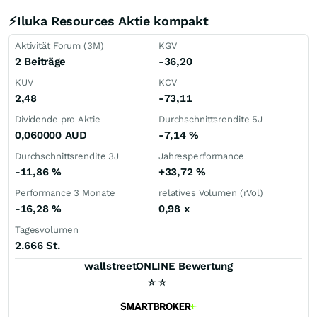
⚡Iluka Resources Aktie kompakt
Aktivität Forum (3M)
KGV
2 Beiträge
-36,20
KUV
KCV
2,48
-73,11
Dividende pro Aktie
Durchschnittsrendite 5J
0,060000
AUD
-7,14
%
Durchschnittsrendite 3J
Jahresperformance
-11,86
%
+33,72
%
Performance 3 Monate
relatives Volumen (rVol)
-16,28
%
0,98
x
Tagesvolumen
2.666 St.
wallstreetONLINE Bewertung
⭐
⭐