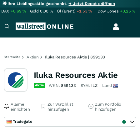
🎁 Ihre Lieblingsaktie geschenkt.
→ Jetzt Depot eröffnen
DAX
+0,69
%
Gold
0,00
%
Öl (Brent)
-1,53
%
Dow Jones
+0,25
%
Aktien
Iluka Resources Aktie | 859133
Startseite
Iluka Resources Aktie
Aktie
WKN:
859133
SYM:
ILZ
Land
Alarme
Zur Watchlist
Zum Portfolio
einrichten
hinzufügen
hinzufügen
Tradegate