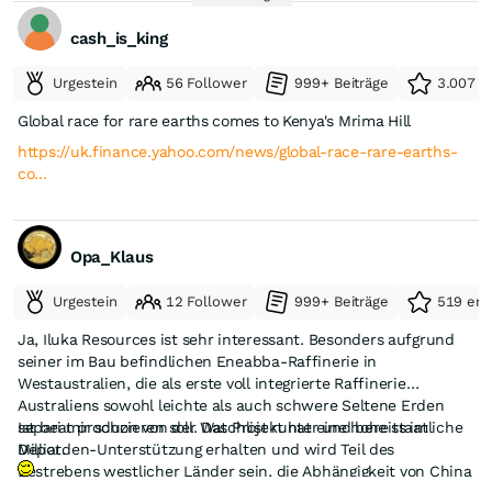
Absturygefahr .
cash_is_king
Urgestein
56 Follower
999+ Beiträge
3.007 e
Global race for rare earths comes to Kenya's Mrima Hill
https://uk.finance.yahoo.com/news/global-race-rare-earths-
co…
Opa_Klaus
Urgestein
12 Follower
999+ Beiträge
519 erh
Ja, Iluka Resources ist sehr interessant. Besonders aufgrund
seiner im Bau befindlichen Eneabba-Raffinerie in
Westaustralien, die als erste voll integrierte Raffinerie
Australiens sowohl leichte als auch schwere Seltene Erden
separat produzieren soll. Das Projekt hat eine hohe staatliche
Ist bei mir schon von der Watchlist runter und bereits im
Milliarden-Unterstützung erhalten und wird Teil des
Depot.
Bestrebens westlicher Länder sein, die Abhängigkeit von China