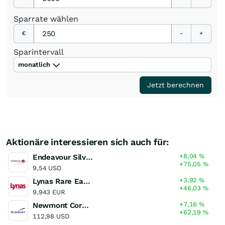
Sparrate
wählen
€
-
+
Sparintervall
monatlich
Jetzt berechnen
Aktionäre interessieren sich auch für:
+8,04
%
Endeavour Silver
+75,05
%
9,54 USD
+3,92
%
Lynas Rare Earths
+46,03
%
9,943 EUR
+7,16
%
Newmont Corporation
+62,19
%
112,98 USD