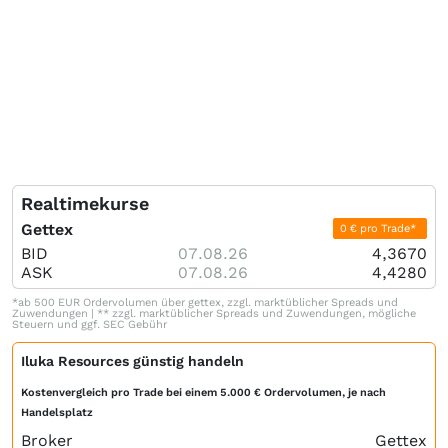
Realtimekurse
Gettex
0 € pro Trade*
BID
07.08.26
4,3670
ASK
07.08.26
4,4280
*ab 500 EUR Ordervolumen über gettex, zzgl. marktüblicher Spreads und
Zuwendungen | ** zzgl. marktüblicher Spreads und Zuwendungen, mögliche
Steuern und ggf. SEC Gebühr
Iluka Resources günstig handeln
Kostenvergleich pro Trade bei einem 5.000 € Ordervolumen, je nach
Handelsplatz
Broker
Gettex