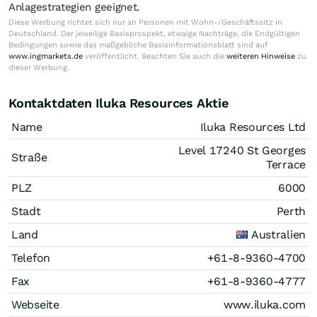
Anlagestrategien geeignet.
Diese Werbung richtet sich nur an Personen mit Wohn-/Geschäftssitz in
Deutschland. Der jeweilige Basisprospekt, etwaige Nachträge, die Endgültigen
Bedingungen sowie das maßgebliche Basisinformationsblatt sind auf
www.ingmarkets.de
veröffentlicht. Beachten Sie auch die
weiteren Hinweise
zu
dieser Werbung.
Kontaktdaten Iluka Resources Aktie
Name
Iluka Resources Ltd
Level 17240 St Georges
Straße
Terrace
PLZ
6000
Stadt
Perth
Land
Australien
Telefon
+61-8-9360-4700
Fax
+61-8-9360-4777
Webseite
www.iluka.com