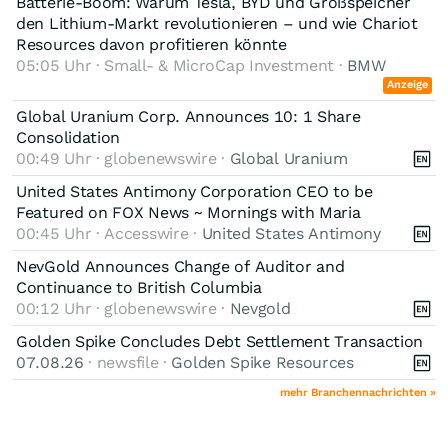
Batterie-Boom: Warum Tesla, BYD und Großspeicher
den Lithium-Markt revolutionieren – und wie Chariot
Resources davon profitieren könnte
05:05 Uhr · Small- & MicroCap Investment ·
BMW
Anzeige
Global Uranium Corp. Announces 10: 1 Share
Consolidation
00:49 Uhr · globenewswire ·
Global Uranium
United States Antimony Corporation CEO to be
Featured on FOX News ~ Mornings with Maria
00:45 Uhr · Accesswire ·
United States Antimony
NevGold Announces Change of Auditor and
Continuance to British Columbia
00:12 Uhr · globenewswire ·
Nevgold
Golden Spike Concludes Debt Settlement Transaction
07.08.26
· newsfile ·
Golden Spike Resources
mehr Branchennachrichten »