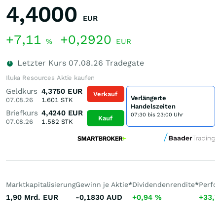
4,4000
EUR
+7,11
+0,2920
%
EUR
Letzter Kurs
07.08.26
Tradegate
Iluka Resources Aktie kaufen
Geldkurs
4,3750
EUR
Verkauf
Verlängerte
07.08.26
1.601
STK
Handelszeiten
Briefkurs
4,4240
EUR
07:30 bis 23:00 Uhr
Kauf
07.08.26
1.582
STK
Marktkapitalisierung
Gewinn je Aktie
*
Dividendenrendite
*
Perfo
1,90 Mrd.
EUR
-0,1830
AUD
+0,94
%
+33,