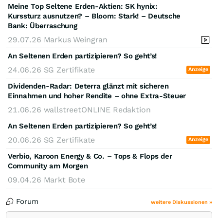
Meine Top Seltene Erden-Aktien: SK hynix:
Kurssturz ausnutzen? – Bloom: Stark! – Deutsche
Bank: Überraschung
29.07.26
Markus Weingran
An Seltenen Erden partizipieren? So geht’s!
24.06.26
SG Zertifikate
Anzeige
Dividenden-Radar: Deterra glänzt mit sicheren
Einnahmen und hoher Rendite – ohne Extra-Steuer
21.06.26
wallstreetONLINE Redaktion
An Seltenen Erden partizipieren? So geht’s!
20.06.26
SG Zertifikate
Anzeige
Verbio, Karoon Energy & Co. – Tops & Flops der
Community am Morgen
09.04.26
Markt Bote
Forum
weitere Diskussionen »