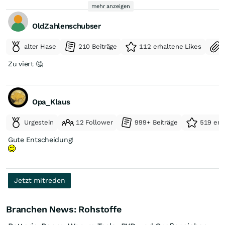
bei Seltenen Erden zu reduzieren. Die Raffinerie soll 2027 in
mehr anzeigen
Betrieb genommen werden und sowohl eigene Rohstoffe
(Lagerbestände für 650 Mio. Dollar! liegen bereits bereit) als
OldZahlenschubser
auch die von Drittlieferanten verarbeiten.
alter Hase
210 Beiträge
112 erhaltene Likes
Zu viert 🤔
Opa_Klaus
Urgestein
12 Follower
999+ Beiträge
519 erh
Gute Entscheidung!
Jetzt mitreden
Branchen News: Rohstoffe