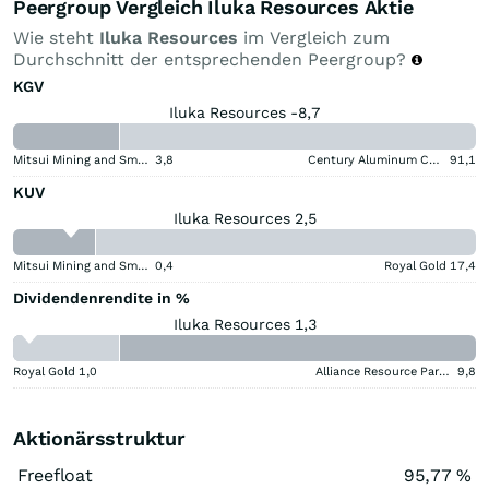
Peergroup Vergleich Iluka Resources Aktie
Wie steht
Iluka Resources
im Vergleich zum
Durchschnitt der entsprechenden Peergroup?
KGV
Iluka Resources -8,7
Mitsui Mining and Smelting Company
3,8
Century Aluminum Company
91,1
KUV
Iluka Resources 2,5
Mitsui Mining and Smelting Company
0,4
Royal Gold
17,4
Dividendenrendite in %
Iluka Resources 1,3
Royal Gold
1,0
Alliance Resource Partners
9,8
Aktionärsstruktur
Freefloat
95,77 %