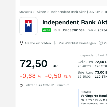
Aktien
Independent Bank Aktie | 907842
B
Startseite
Independent Bank Akt
Aktie
ISIN:
US4538361084
WKN:
9078
Alarme einrichten
Zur Watchlist hinzufügen
Zu
Independent Bank A
72,50
Geldkurs
72,50
EUR
20:48:23
120
ST
Briefkurs
73,00
-0,68
-0,50
%
EUR
19:55:03
110
ST
Letzter Kurs
19:55:01
Frankfurt
Hinweis
Verlängerte Hand
Mo-Fr von
07:30 bi
Neu: Samstag von 14