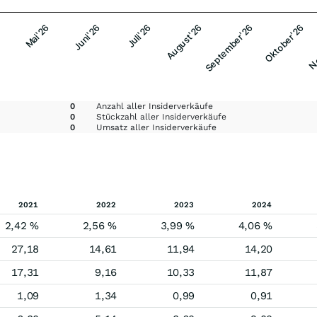
Mai'26
Juni'26
Juli'26
August'26
September'26
Oktober'26
No
0
Anzahl aller Insiderverkäufe
0
Stückzahl aller Insiderverkäufe
0
Umsatz aller Insiderverkäufe
2021
2022
2023
2024
2,42 %
2,56 %
3,99 %
4,06 %
27,18
14,61
11,94
14,20
17,31
9,16
10,33
11,87
1,09
1,34
0,99
0,91