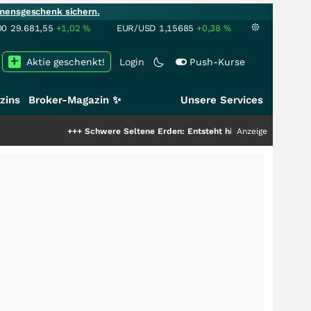
mensgeschenk sichern.
00
29.681,55
+1,02
%
EUR/USD
1,15685
+0,38
%
Aktie geschenkt!
Login
Push-Kurse
zins
Broker-Magazin ✨
Unsere Services
+++
Schwere Seltene Erden: Entsteht hier die nächste Milliardensto
Anzeige