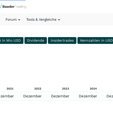
Forum
Tools & Vergleiche
z in Mio USD
Dividende
Insidertrades
Kennzahlen in USD
2021
2022
2023
2024
ezember
Dezember
Dezember
Dezember
De