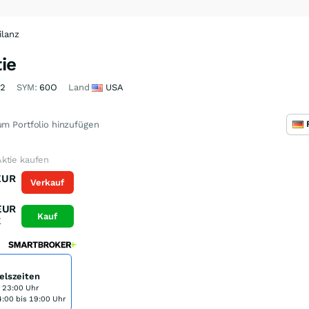
ilanz
ie
42
SYM:
60O
Land
USA
m Portfolio hinzufügen
ktie kaufen
EUR
Verkauf
K
EUR
Kauf
K
elszeiten
s 23:00 Uhr
:00 bis 19:00 Uhr