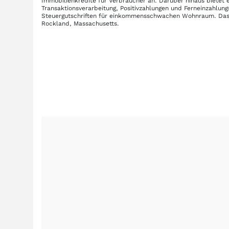
Immobilienkredite für Verbraucher an. Darüber hinaus biete
Transaktionsverarbeitung, Positivzahlungen und Ferneinzahlun
Steuergutschriften für einkommensschwachen Wohnraum. Das 
Rockland, Massachusetts.