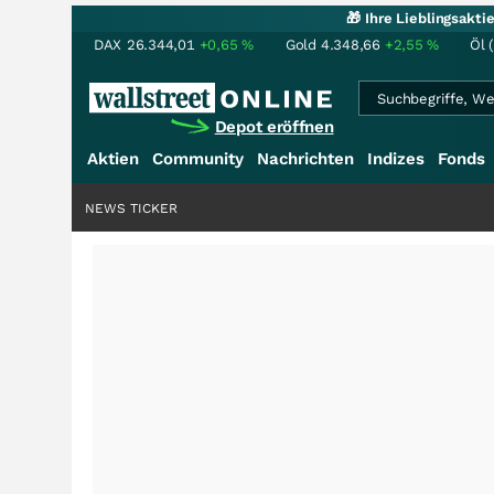
🎁 Ihre Lieblingsakt
DAX
26.344,01
+0,65
%
Gold
4.348,66
+2,55
%
Öl 
Depot eröffnen
Aktien
Community
Nachrichten
Indizes
Fonds
NEWS TICKER