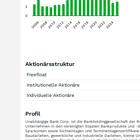
2
0
2020
2016
2012
2008
2022
2018
2014
2010
2006
2024
Aktionärsstruktur
Freefloat
Institutionelle Aktionäre
Individuelle Aktionäre
Profil
Unabhängige Bank Corp. ist die Bankholdinggesellschaft der R
Unternehmen in den Vereinigten Staaten Bankprodukte und -die
Sparkonten sowie Sichteinlagen und Termineinlagenzertifikat
Baudarlehen, gewerbliche und industrielle Darlehen, kleine 