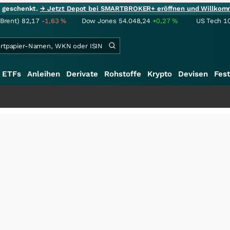
ie geschenkt.
→ Jetzt Depot bei SMARTBROKER+ eröffnen und Willkom
(Brent)
82,17
-1,63
%
Dow Jones
54.048,24
+0,27
%
US Tech 1
ETFs
Anleihen
Derivate
Rohstoffe
Krypto
Devisen
Fest