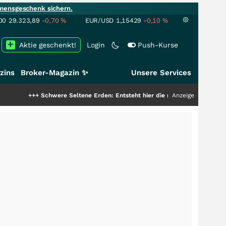
mensgeschenk sichern.
00
29.323,89
-0,70
%
EUR/USD
1,15429
-0,10
%
Aktie geschenkt!
Login
Push-Kurse
zins
Broker-Magazin ✨
Unsere Services
+
Schwere Seltene Erden: Entsteht hier die nächste Milliardenstory?
Anzeige
+++