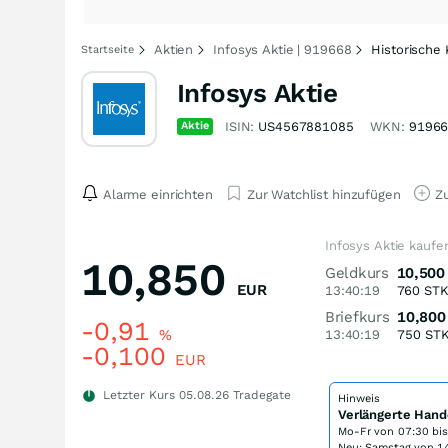
Aktien
Infosys Aktie | 919668
Historische
Startseite
Infosys Aktie
Aktie
ISIN:
US4567881085
WKN:
9196
Alarme einrichten
Zur Watchlist hinzufügen
Zu
Infosys Aktie kaufe
10,850
Geldkurs
10,500
EUR
13:40:19
760
ST
Briefkurs
10,800
-0,91
%
13:40:19
750
ST
-0,100
EUR
Letzter Kurs
05.08.26
Tradegate
Hinweis
Verlängerte Hand
Mo-Fr von
07:30 bi
Neu: Samstag von 14