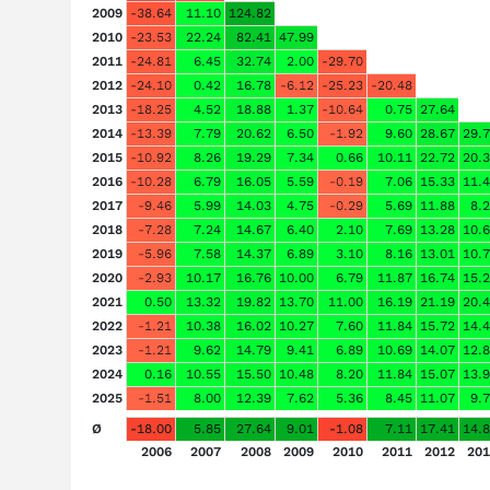
2009
-38.64
11.10
124.82
2010
-23.53
22.24
82.41
47.99
2011
-24.81
6.45
32.74
2.00
-29.70
2012
-24.10
0.42
16.78
-6.12
-25.23
-20.48
2013
-18.25
4.52
18.88
1.37
-10.64
0.75
27.64
2014
-13.39
7.79
20.62
6.50
-1.92
9.60
28.67
29.
2015
-10.92
8.26
19.29
7.34
0.66
10.11
22.72
20.
2016
-10.28
6.79
16.05
5.59
-0.19
7.06
15.33
11.
2017
-9.46
5.99
14.03
4.75
-0.29
5.69
11.88
8.
2018
-7.28
7.24
14.67
6.40
2.10
7.69
13.28
10.
2019
-5.96
7.58
14.37
6.89
3.10
8.16
13.01
10.
2020
-2.93
10.17
16.76
10.00
6.79
11.87
16.74
15.
2021
0.50
13.32
19.82
13.70
11.00
16.19
21.19
20.
2022
-1.21
10.38
16.02
10.27
7.60
11.84
15.72
14.
2023
-1.21
9.62
14.79
9.41
6.89
10.69
14.07
12.
2024
0.16
10.55
15.50
10.48
8.20
11.84
15.07
13.
2025
-1.51
8.00
12.39
7.62
5.36
8.45
11.07
9.
Ø
-18.00
5.85
27.64
9.01
-1.08
7.11
17.41
14.
2006
2007
2008
2009
2010
2011
2012
201