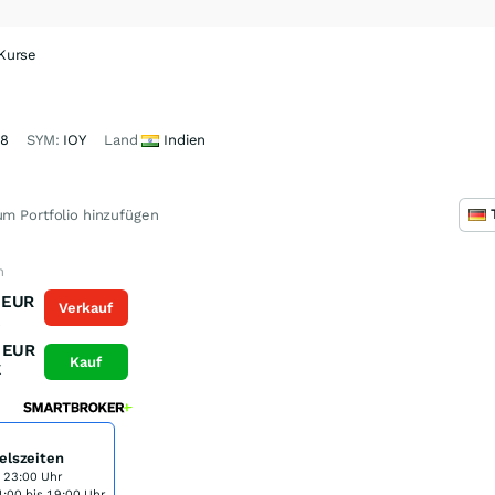
 Kurse
68
SYM:
IOY
Land
Indien
m Portfolio hinzufügen
n
EUR
Verkauf
K
EUR
Kauf
K
elszeiten
s 23:00 Uhr
:00 bis 19:00 Uhr