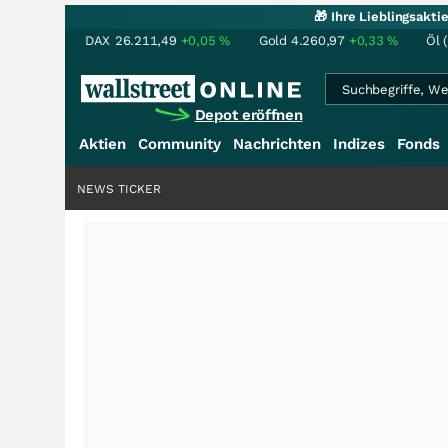
🎁 Ihre Lieblingsakt
DAX
26.211,49
+0,05
%
Gold
4.260,97
+0,33
%
Öl 
Depot eröffnen
Aktien
Community
Nachrichten
Indizes
Fonds
NEWS TICKER