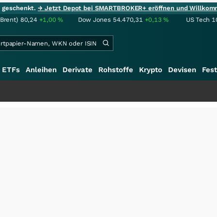
ie geschenkt.
→ Jetzt Depot bei SMARTBROKER+ eröffnen und Willkom
(Brent)
80,24
+1,00
%
Dow Jones
54.470,31
+0,13
%
US Tech 1
ETFs
Anleihen
Derivate
Rohstoffe
Krypto
Devisen
Fest
++