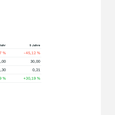
Jahr
5 Jahre
87
%
-45,12
%
,00
30,00
,30
0,21
29
%
+30,19
%