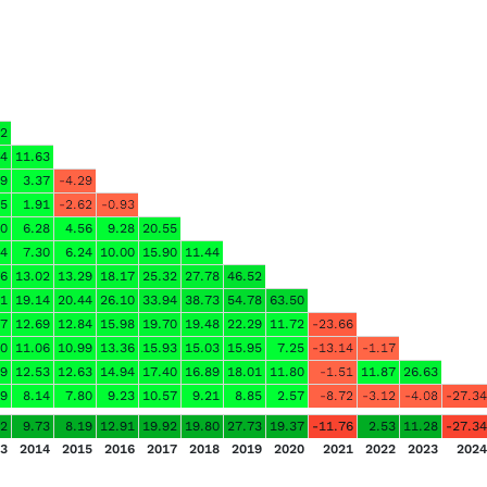
72
34
11.63
49
3.37
-4.29
25
1.91
-2.62
-0.93
60
6.28
4.56
9.28
20.55
74
7.30
6.24
10.00
15.90
11.44
26
13.02
13.29
18.17
25.32
27.78
46.52
41
19.14
20.44
26.10
33.94
38.73
54.78
63.50
47
12.69
12.84
15.98
19.70
19.48
22.29
11.72
-23.66
80
11.06
10.99
13.36
15.93
15.03
15.95
7.25
-13.14
-1.17
99
12.53
12.63
14.94
17.40
16.89
18.01
11.80
-1.51
11.87
26.63
79
8.14
7.80
9.23
10.57
9.21
8.85
2.57
-8.72
-3.12
-4.08
-27.34
82
9.73
8.19
12.91
19.92
19.80
27.73
19.37
-11.76
2.53
11.28
-27.34
3
2014
2015
2016
2017
2018
2019
2020
2021
2022
2023
2024