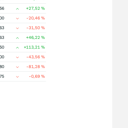
56
+27,52
%
00
-20,46
%
63
-31,50
%
63
+46,22
%
50
+113,21
%
00
-43,56
%
80
-81,28
%
75
-0,69
%