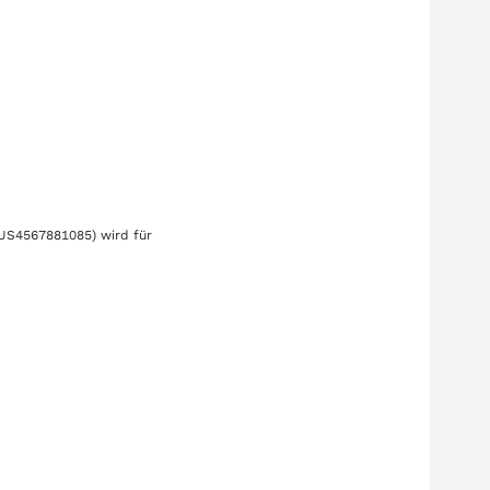
US4567881085)
wird für