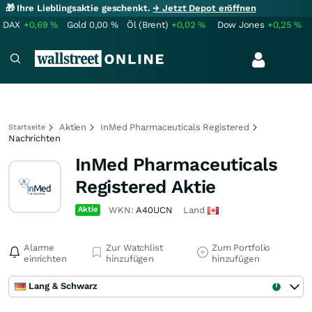
🎁 Ihre Lieblingsaktie geschenkt.
→ Jetzt Depot eröffnen
DAX
+0,69
%
Gold
0,00
%
Öl (Brent)
+0,02
%
Dow Jones
+0,25
%
Aktien
InMed Pharmaceuticals Registered
Startseite
Nachrichten
InMed Pharmaceuticals
Registered Aktie
Aktie
WKN:
A40UCN
Land
Alarme
Zur Watchlist
Zum Portfolio
einrichten
hinzufügen
hinzufügen
Lang & Schwarz