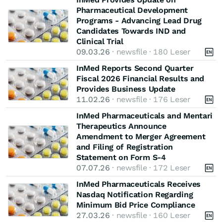
Pharmaceutical Development
Programs - Advancing Lead Drug
Candidates Towards IND and
Clinical Trial
09.03.26
· newsfile · 180 Leser
InMed Reports Second Quarter
Fiscal 2026 Financial Results and
Provides Business Update
11.02.26
· newsfile · 176 Leser
InMed Pharmaceuticals and Mentari
Therapeutics Announce
Amendment to Merger Agreement
and Filing of Registration
Statement on Form S-4
07.07.26
· newsfile · 172 Leser
InMed Pharmaceuticals Receives
Nasdaq Notification Regarding
Minimum Bid Price Compliance
27.03.26
· newsfile · 160 Leser