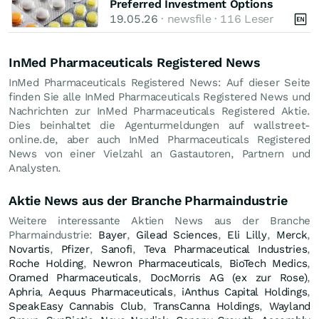
Preferred Investment Options
19.05.26
· newsfile · 116 Leser
InMed Pharmaceuticals Registered News
InMed Pharmaceuticals Registered News: Auf dieser Seite
finden Sie alle InMed Pharmaceuticals Registered News und
Nachrichten zur InMed Pharmaceuticals Registered Aktie.
Dies beinhaltet die Agenturmeldungen auf wallstreet-
online.de, aber auch InMed Pharmaceuticals Registered
News von einer Vielzahl an Gastautoren, Partnern und
Analysten.
Aktie News aus der Branche Pharmaindustrie
Weitere interessante Aktien News aus der Branche
Pharmaindustrie:
Bayer
,
Gilead Sciences
,
Eli Lilly
,
Merck
,
Novartis
,
Pfizer
,
Sanofi
,
Teva Pharmaceutical Industries
,
Roche Holding
,
Newron Pharmaceuticals
,
BioTech Medics
,
Oramed Pharmaceuticals
,
DocMorris AG (ex zur Rose)
,
Aphria
,
Aequus Pharmaceuticals
,
iAnthus Capital Holdings
,
SpeakEasy Cannabis Club
,
TransCanna Holdings
,
Wayland