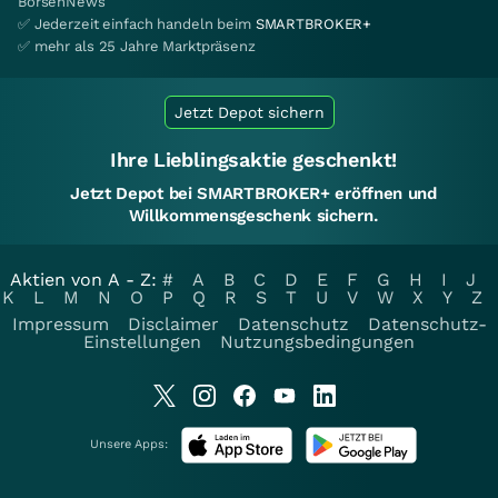
BörsenNews
✅ Jederzeit einfach handeln beim
SMARTBROKER+
✅ mehr als 25 Jahre Marktpräsenz
Jetzt Depot sichern
Ihre Lieblingsaktie geschenkt!
Jetzt Depot bei SMARTBROKER+ eröffnen und
Willkommensgeschenk sichern.
Aktien von A - Z:
#
A
B
C
D
E
F
G
H
I
J
K
L
M
N
O
P
Q
R
S
T
U
V
W
X
Y
Z
Impressum
Disclaimer
Datenschutz
Datenschutz-
Einstellungen
Nutzungsbedingungen
Unsere Apps: