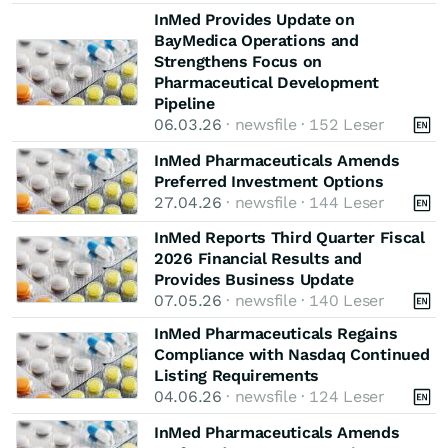
InMed Provides Update on
BayMedica Operations and
Strengthens Focus on
Pharmaceutical Development
Pipeline
06.03.26
· newsfile · 152 Leser
InMed Pharmaceuticals Amends
Preferred Investment Options
27.04.26
· newsfile · 144 Leser
InMed Reports Third Quarter Fiscal
2026 Financial Results and
Provides Business Update
07.05.26
· newsfile · 140 Leser
InMed Pharmaceuticals Regains
Compliance with Nasdaq Continued
Listing Requirements
04.06.26
· newsfile · 124 Leser
InMed Pharmaceuticals Amends