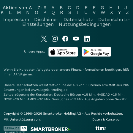
Aktien von A - Z:
#
A
B
C
D
E
F
G
H
I
J
K
L
M
N
O
P
Q
R
S
T
U
V
W
X
Y
Z
Impressum
Disclaimer
Datenschutz
Datenschutz-
Einstellungen
Nutzungsbedingungen
Unsere Apps:
Wenn Sie Kursdaten, Widgets oder andere Finanzinformationen benötigen, hilft
Ihnen
ARIVA
gerne.
Unsere User schätzen wallstreet-online.de: 4.8 von 5 Sternen ermittelt aus 285
Bewertungen bei www.kagels-trading.de
Zeitverzögerung der Kursdaten: Deutsche Börsen +15 Min. NASDAQ +15 Min.
NYSE +20 Min. AMEX +20 Min. Dow Jones +15 Min. Alle Angaben ohne Gewähr.
Copyright © 1998-2026 Smartbroker Holding AG - Alle Rechte vorbehalten.
Mit Unterstützung von:
Daten & Kurse von: