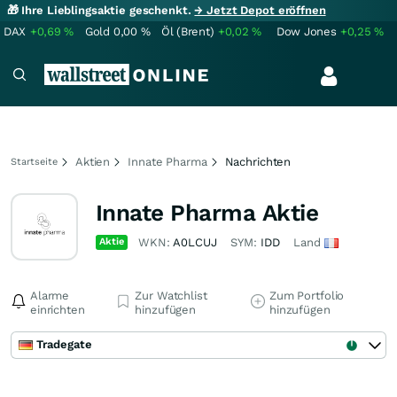
🎁 Ihre Lieblingsaktie geschenkt.
→ Jetzt Depot eröffnen
DAX
+0,69
%
Gold
0,00
%
Öl (Brent)
+0,02
%
Dow Jones
+0,25
%
Aktien
Innate Pharma
Nachrichten
Startseite
Innate Pharma Aktie
Aktie
WKN:
A0LCUJ
SYM:
IDD
Land
Alarme
Zur Watchlist
Zum Portfolio
einrichten
hinzufügen
hinzufügen
Tradegate