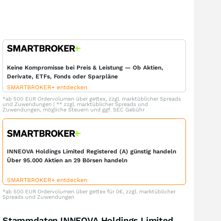
Keine Kompromisse bei Preis & Leistung — Ob Aktien,
Derivate, ETFs, Fonds oder Sparpläne
SMARTBROKER+ entdecken
*ab 500 EUR Ordervolumen über gettex, zzgl. marktüblicher Spreads
und Zuwendungen | ** zzgl. marktüblicher Spreads und
Zuwendungen, mögliche Steuern und ggf. SEC Gebühr
INNEOVA Holdings Limited Registered (A) günstig handeln
Über 95.000 Aktien an 29 Börsen handeln
SMARTBROKER+ entdecken
*ab 500 EUR Ordervolumen über gettex für 0€, zzgl. marktüblicher
Spreads und Zuwendungen
Stammdaten INNEOVA Holdings Limited