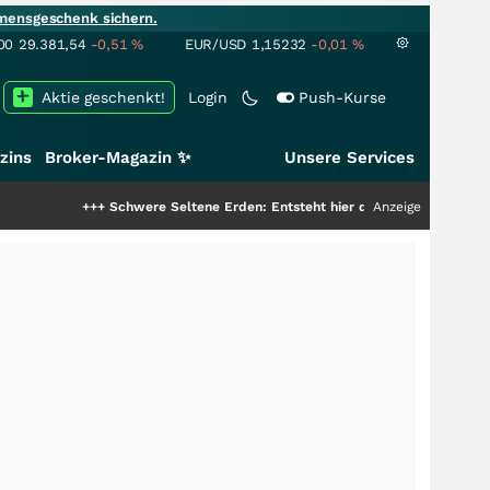
mensgeschenk sichern.
00
29.381,54
-0,51
%
EUR/USD
1,15232
-0,01
%
Aktie geschenkt!
Login
Push-Kurse
zins
Broker-Magazin ✨
Unsere Services
+++
Schwere Seltene Erden: Entsteht hier die nächste Milliardenstory?
Anzeige
+++