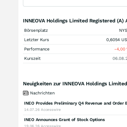
INNEOVA Holdings Limited Registered (A) 
Börsenplatz
NY
Letzter Kurs
0,6054
U
Performance
-4,00
Kurszeit
06.08.
Neuigkeiten zur INNEOVA Holdings Limited 
Nachrichten
INEO Provides Preliminary Q4 Revenue and Order 
14.07.26
Accesswire
INEO Announces Grant of Stock Options
19.06.26
Accesswire