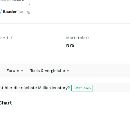
ce 1 J
Martktplatz
NYS
Forum
Tools & Vergleiche
t hier die nächste Milliardenstory?
Jetzt lesen
Chart