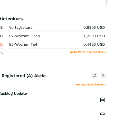
Aktienkurs
SE
Vortageskurs
0,6306
USD
SD
52-Wochen Hoch
1,2300
USD
%
52-Wochen Tief
0,4466
USD
mehr Performancedaten »
26
Registered (A) Aktie
weitere Nachrichten »
Backlog Update