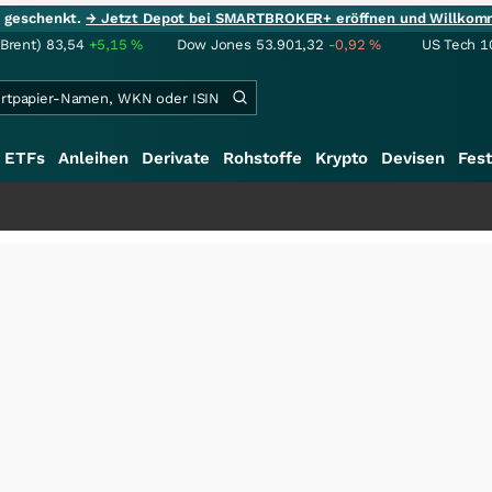
ie geschenkt.
→ Jetzt Depot bei SMARTBROKER+ eröffnen und Willkom
(Brent)
83,54
+5,15
%
Dow Jones
53.901,32
-0,92
%
US Tech 1
ETFs
Anleihen
Derivate
Rohstoffe
Krypto
Devisen
Fest