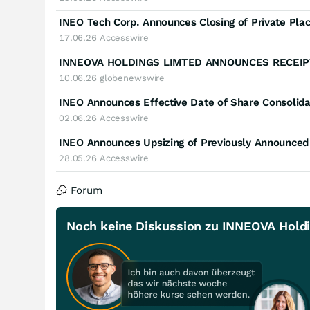
INEO Tech Corp. Announces Closing of Private Pl
17.06.26
Accesswire
10.06.26
globenewswire
INEO Announces Effective Date of Share Consolida
02.06.26
Accesswire
INEO Announces Upsizing of Previously Announced
28.05.26
Accesswire
Forum
Noch keine Diskussion zu INNEOVA Holdi