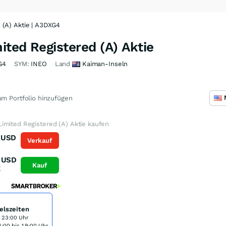
 (A) Aktie | A3DXG4
ted Registered (A) Aktie
G4
SYM:
INEO
Land
Kaiman-Inseln
m Portfolio hinzufügen
imited Registered (A) Aktie kaufen
USD
Verkauf
K
USD
Kauf
K
elszeiten
s 23:00 Uhr
:00 bis 19:00 Uhr