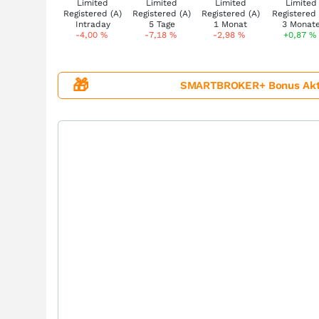
-4,00
%
-7,18
%
-2,98
%
+0,87
%
🎁
SMARTBROKER+ Bonus Aktion