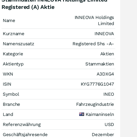
Registered (A) Aktie
INNEOVA Holdings
Name
Limited
Kurzname
INNEOVA
Namenszusatz
Registered Shs -A-
Kategorie
Aktien
Aktientyp
Stammaktien
WKN
A3DXG4
ISIN
KYG7776G1047
Symbol
INEO
Branche
Fahrzeugindustrie
Land
Kaimaninseln
Referenzwährung
USD
Geschäftsjahresende
Dezember