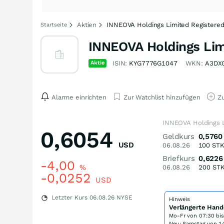
Aktien
INNEOVA Holdings Limited Registered
Startseite
INNEOVA Holdings Limi
Aktie
ISIN:
KYG7776G1047
WKN:
A3DX
Alarme einrichten
Zur Watchlist hinzufügen
Zu
INNEOVA Holdings L
0,6054
Geldkurs
0,5760
USD
06.08.26
100
ST
Briefkurs
0,6226
-4,00
%
06.08.26
200
ST
-0,0252
USD
Letzter Kurs
06.08.26
NYSE
Hinweis
Verlängerte Hand
Mo-Fr von
07:30 bi
Neu: Samstag von 14