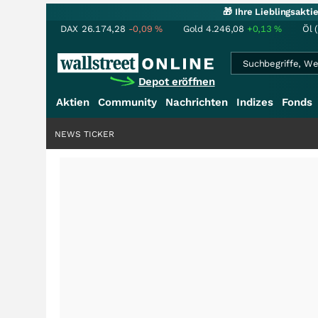
🎁 Ihre Lieblingsakt
DAX
26.174,28
-0,09
%
Gold
4.246,08
+0,13
%
Öl 
Depot eröffnen
Aktien
Community
Nachrichten
Indizes
Fonds
NEWS TICKER