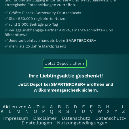
und fundierten Zugang in die Börsen- und Wirtschaftswelt, um
strategische Entscheidungen zu treffen.
✅ Größte Finanz-Community Deutschlands
✅ über 550.000 registrierte Nutzer
✅ rund 2.000 Beiträge pro Tag
✅ verlagsunabhängige Partner ARIVA, FinanzNachrichten und
BörsenNews
✅ Jederzeit einfach handeln beim
SMARTBROKER+
✅ mehr als 25 Jahre Marktpräsenz
Jetzt Depot sichern
Ihre Lieblingsaktie geschenkt!
Jetzt Depot bei SMARTBROKER+ eröffnen und
Willkommensgeschenk sichern.
Aktien von A - Z:
#
A
B
C
D
E
F
G
H
I
J
K
L
M
N
O
P
Q
R
S
T
U
V
W
X
Y
Z
Impressum
Disclaimer
Datenschutz
Datenschutz-
Einstellungen
Nutzungsbedingungen