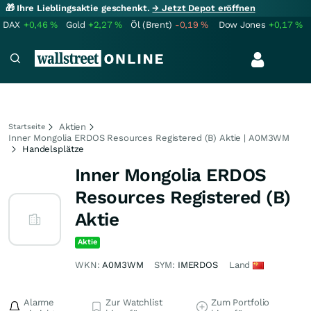
🎁 Ihre Lieblingsaktie geschenkt.
→ Jetzt Depot eröffnen
DAX
+0,46
%
Gold
+2,27
%
Öl (Brent)
-0,19
%
Dow Jones
+0,17
%
Aktien
Startseite
Inner Mongolia ERDOS Resources Registered (B) Aktie | A0M3WM
Handelsplätze
Inner Mongolia ERDOS
Resources Registered (B)
Aktie
Aktie
WKN:
A0M3WM
SYM:
IMERDOS
Land
Alarme
Zur Watchlist
Zum Portfolio