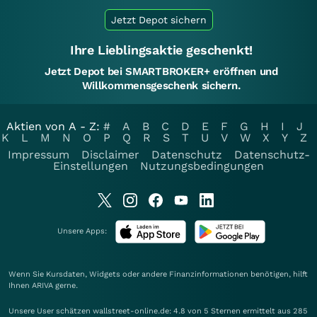
Jetzt Depot sichern
Ihre Lieblingsaktie geschenkt!
Jetzt Depot bei SMARTBROKER+ eröffnen und
Willkommensgeschenk sichern.
Aktien von A - Z:
#
A
B
C
D
E
F
G
H
I
J
K
L
M
N
O
P
Q
R
S
T
U
V
W
X
Y
Z
Impressum
Disclaimer
Datenschutz
Datenschutz-
Einstellungen
Nutzungsbedingungen
Unsere Apps:
Wenn Sie Kursdaten, Widgets oder andere Finanzinformationen benötigen, hilft
Ihnen
ARIVA
gerne.
Unsere User schätzen wallstreet-online.de: 4.8 von 5 Sternen ermittelt aus 285