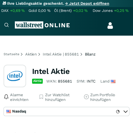
🎁 Ihre Lieblingsaktie geschenkt.
→ Jetzt Depot eröffnen
DAX
+0,69
%
Gold
0,00
%
Öl (Brent)
+0,02
%
Dow Jones
+0,25
%
Aktien
Intel Aktie | 855681
Bilanz
Startseite
Intel Aktie
Aktie
WKN:
855681
SYM:
INTC
Land
Alarme
Zur Watchlist
Zum Portfolio
einrichten
hinzufügen
hinzufügen
Nasdaq