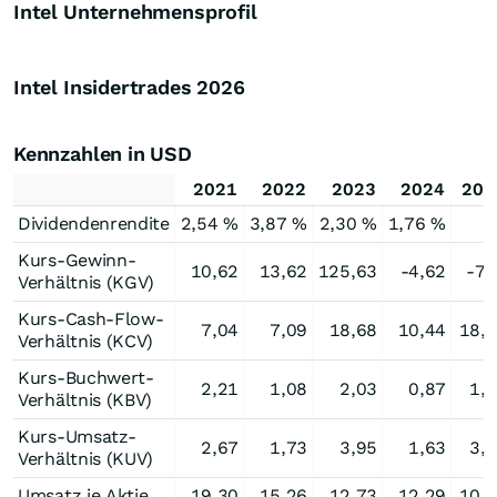
Intel Unternehmensprofil
Intel Insidertrades
2026
Kennzahlen in USD
2021
2022
2023
2024
202
Dividendenrendite
2,54 %
3,87 %
2,30 %
1,76 %
Kurs-Gewinn-
10,62
13,62
125,63
-4,62
-73
Verhältnis (KGV)
Kurs-Cash-Flow-
7,04
7,09
18,68
10,44
18,
Verhältnis (KCV)
Kurs-Buchwert-
2,21
1,08
2,03
0,87
1,
Verhältnis (KBV)
Kurs-Umsatz-
2,67
1,73
3,95
1,63
3,
Verhältnis (KUV)
Umsatz je Aktie
19,30
15,26
12,73
12,29
10,