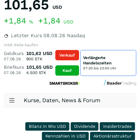
101,65
USD
+1,84
+1,84
%
USD
Letzter Kurs
08.08.26
Nasdaq
Intel Aktie kaufen
Geldkurs
101,62
USD
Verkauf
Verlängerte
07.08.26
900
STK
Handelszeiten
Briefkurs
101,65
USD
07:30 bis 23:00 Uhr
Kauf
07.08.26
4.500
STK
Kurse, Daten, News & Forum
Bilanz in Mio USD
Dividende
Insidertrades
Kennzahlen in USD
Aktionärsstruktur