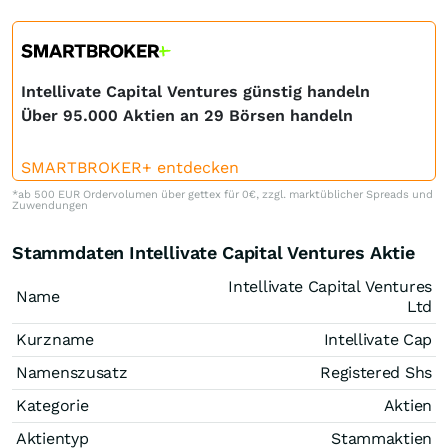
Intellivate Capital Ventures günstig handeln
Über 95.000 Aktien an 29 Börsen handeln
SMARTBROKER+ entdecken
*ab 500 EUR Ordervolumen über gettex für 0€, zzgl. marktüblicher Spreads und
Zuwendungen
Stammdaten Intellivate Capital Ventures Aktie
Intellivate Capital Ventures
Name
Ltd
Kurzname
Intellivate Cap
Namenszusatz
Registered Shs
Kategorie
Aktien
Aktientyp
Stammaktien