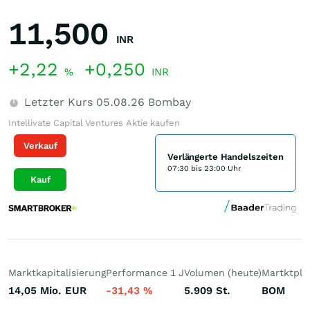
11,500
INR
+2,22
+0,250
%
INR
Letzter Kurs
05.08.26
Bombay
Intellivate Capital Ventures Aktie kaufen
Verkauf
Verlängerte Handelszeiten
07:30 bis 23:00 Uhr
Kauf
Marktkapitalisierung
Performance 1 J
Volumen (heute)
Martktpla
14,05 Mio.
EUR
-31,43
%
5.909
St.
BOM