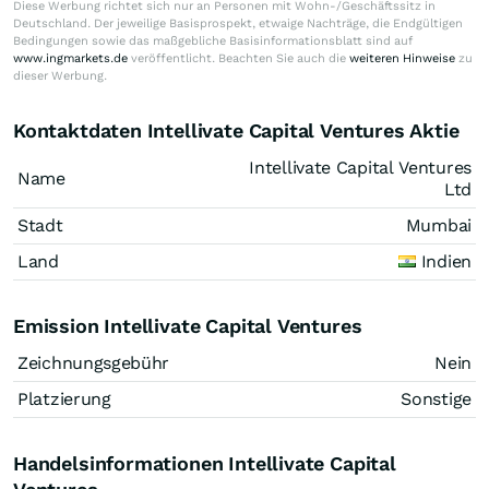
Diese Werbung richtet sich nur an Personen mit Wohn-/Geschäftssitz in
Deutschland. Der jeweilige Basisprospekt, etwaige Nachträge, die Endgültigen
Bedingungen sowie das maßgebliche Basisinformationsblatt sind auf
www.ingmarkets.de
veröffentlicht. Beachten Sie auch die
weiteren Hinweise
zu
dieser Werbung.
Kontaktdaten Intellivate Capital Ventures Aktie
Intellivate Capital Ventures
Name
Ltd
Stadt
Mumbai
Land
Indien
Emission Intellivate Capital Ventures
Zeichnungsgebühr
Nein
Platzierung
Sonstige
Handelsinformationen Intellivate Capital