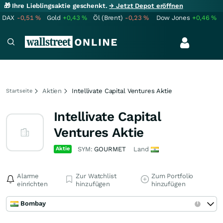
🎁 Ihre Lieblingsaktie geschenkt.
→ Jetzt Depot eröffnen
DAX
-0,51
%
Gold
+0,43
%
Öl (Brent)
-0,23
%
Dow Jones
+0,46
%
Aktien
Intellivate Capital Ventures Aktie
Startseite
Intellivate Capital
Ventures Aktie
Aktie
SYM:
GOURMET
Land
Alarme
Zur Watchlist
Zum Portfolio
einrichten
hinzufügen
hinzufügen
Bombay