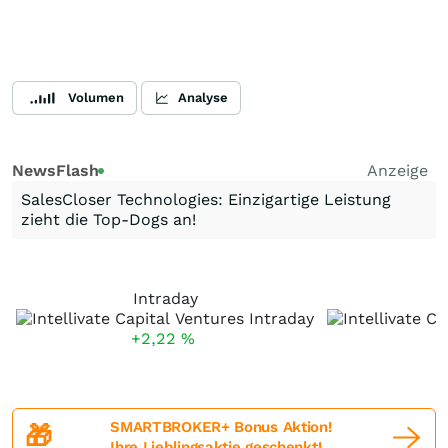
Volumen
Analyse
NewsFlash
Anzeige
SalesCloser Technologies: Einzigartige Leistung
zieht die Top-Dogs an!
Intraday
+2,22
%
-
SMARTBROKER+ Bonus Aktion!
🎁
Ihre Lieblingsaktie geschenkt!