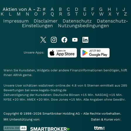
Aktien von A - Z:
#
A
B
C
D
E
F
G
H
I
J
K
L
M
N
O
P
Q
R
S
T
U
V
W
X
Y
Z
Impressum
Disclaimer
Datenschutz
Datenschutz-
Einstellungen
Nutzungsbedingungen
Unsere Apps:
Wenn Sie Kursdaten, Widgets oder andere Finanzinformationen benötigen, hilft
Ihnen
ARIVA
gerne.
Unsere User schätzen wallstreet-online.de: 4.8 von 5 Sternen ermittelt aus 285
Bewertungen bei www.kagels-trading.de
Zeitverzögerung der Kursdaten: Deutsche Börsen +15 Min. NASDAQ +15 Min.
NYSE +20 Min. AMEX +20 Min. Dow Jones +15 Min. Alle Angaben ohne Gewähr.
Copyright © 1998-2026 Smartbroker Holding AG - Alle Rechte vorbehalten.
Mit Unterstützung von:
Daten & Kurse von: