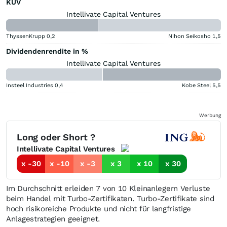
KUV
Intellivate Capital Ventures
ThyssenKrupp
0,2
Nihon Seikosho
1,5
Dividendenrendite in %
Intellivate Capital Ventures
Insteel Industries
0,4
Kobe Steel
5,5
Werbung
Long oder Short ?
Intellivate Capital Ventures
x -30
x -10
x -3
x 3
x 10
x 30
Im Durchschnitt erleiden 7 von 10 Kleinanlegern Verluste
beim Handel mit Turbo-Zertifikaten. Turbo-Zertifikate sind
hoch risikoreiche Produkte und nicht für langfristige
Anlagestrategien geeignet.