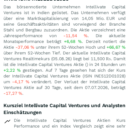
Das börsennotierte Unternehmen Intellivate Capital
Ventures ist in Indien gelistet. Das Unternehmen verfügt
über eine Marktkapitalisierung von 14,05 Mio.
EUR
und
seine Geschäftsaktivitäten sind vorwiegend der Branche
Stahl und Bergbau zuzuordnen. Die Aktie verzeichnet eine
Jahresperformance von
-11,54
%
. Die aktuelle
Monatsperformance beträgt
+6,68
%
. Derzeit notiert die
Aktie
-37,06
%
unter ihrem 52-Wochen Hoch und
+66,67
%
über ihrem 52-Wochen Tief. Der aktuelle Intellivate Capital
Ventures Realtimekurs (
05.08.26
) liegt bei 11,500
₨
. Damit
ist die Intellivate Capital Ventures Aktie () in 24 Stunden um
+2,22
%
gestiegen. Auf 7 Tage gesehen hat sich der Kurs
der Intellivate Capital Ventures Aktie (ISIN INE512D01028)
um
-4,17
%
verändert. Der Verlust der Intellivate Capital
Ventures Aktie auf 30 Tage, seit dem 07.07.2026, beträgt
-17,27
%
.
Kursziel Intellivate Capital Ventures und Analysten
Einschätzungen
Die Intellivate Capital Ventures Aktien Kurs
Performance und ein Index Vergleich zeigt eine sehr