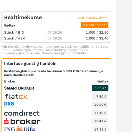
Realtimekurse
Realtimekurs öffnen
0 € pro Trade*
Gettex
Stück /
BID
07.08.26
1.000
/
32,80
Stück /
ASK
07.08.26
1.000
/
33,40
*ab 500 EUR Ordervolumen über gettex, zzgl. marktüblicher Spreads
und Zuwendungen | ** zzgl. marktüblicher Spreads und
Zuwendungen, mögliche Steuern und ggf. SEC Gebühr
Interface günstig handeln
Kostenvergleich pro Trade bei einem 5.000 € Ordervolumen, je
nach Handelsplatz
Broker
Gettex
0,00 €*
7,90 €
10,00 €
17,40 €
18,47 €
17,45 €