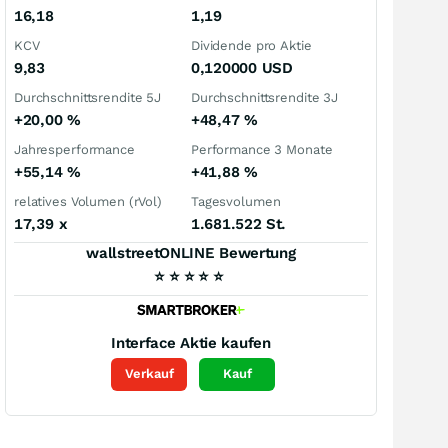
16,18
1,19
KCV
Dividende pro Aktie
9,83
0,120000
USD
Durchschnittsrendite 5J
Durchschnittsrendite 3J
+20,00
%
+48,47
%
Jahresperformance
Performance 3 Monate
+55,14
%
+41,88
%
relatives Volumen (rVol)
Tagesvolumen
17,39
x
1.681.522 St.
wallstreetONLINE Bewertung
⭐
⭐
⭐
⭐
⭐
Interface
Aktie kaufen
Verkauf
Kauf