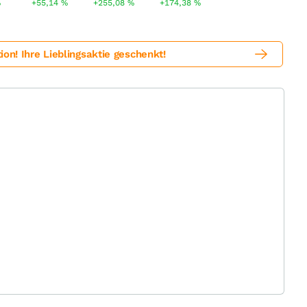
%
+55,14
%
+255,08
%
+174,38
%
! Ihre Lieblingsaktie geschenkt!