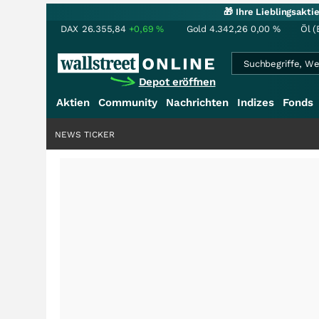
🎁 Ihre Lieblingsakt
DAX
26.355,84
+0,69
%
Gold
4.342,26
0,00
%
Öl (
Depot eröffnen
Aktien
Community
Nachrichten
Indizes
Fonds
NEWS TICKER