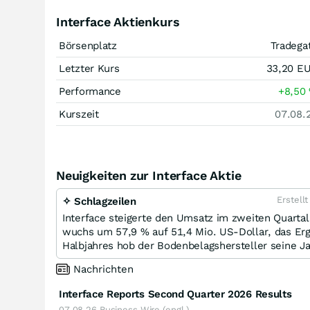
Interface Aktienkurs
Börsenplatz
Tradega
Letzter Kurs
33,20
E
Performance
+8,50
Kurszeit
07.08.
Neuigkeiten zur Interface Aktie
Erstell
✧ Schlagzeilen
Interface steigerte den Umsatz im zweiten Quarta
wuchs um 57,9 % auf 51,4 Mio. US-Dollar, das Erg
Halbjahres hob der Bodenbelagshersteller seine J
Nachrichten
Interface Reports Second Quarter 2026 Results
07.08.26
Business Wire (engl.)