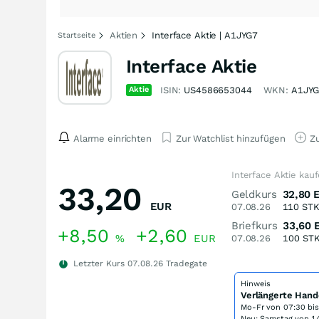
Aktien
Interface Aktie | A1JYG7
Startseite
Interface Aktie
Aktie
ISIN:
US4586653044
WKN:
A1JY
Alarme einrichten
Zur Watchlist hinzufügen
Zu
Interface Aktie kau
33,20
Geldkurs
32,80
EUR
07.08.26
110
ST
Briefkurs
33,60
+8,50
+2,60
%
EUR
07.08.26
100
ST
Letzter Kurs
07.08.26
Tradegate
Hinweis
Verlängerte Hand
Mo-Fr von
07:30 bi
Neu: Samstag von 14