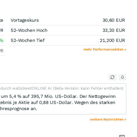
te
Vortageskurs
30,60
EUR
UR
52-Wochen Hoch
33,20
EUR
%
52-Wochen Tief
21,200
EUR
mehr Performancedaten »
26
t durch wallstreetONLINE AI (Beta-Version: kann Fehler enthalten)
l um 5,4 % auf 395,7 Mio. US-Dollar. Der Nettogewinn
ebnis je Aktie auf 0,88 US-Dollar. Wegen des starken
ahresprognose an.
weitere Nachrichten »