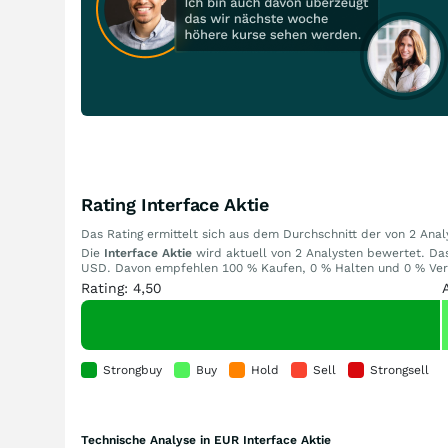
Rating Interface Aktie
Das Rating ermittelt sich aus dem Durchschnitt der von 2 An
Die
Interface Aktie
wird aktuell von 2 Analysten bewertet. Das 
USD. Davon empfehlen 100 % Kaufen, 0 % Halten und 0 % Verka
Rating: 4,50
Strongbuy
Buy
Hold
Sell
Strongsell
Technische Analyse in EUR Interface Aktie