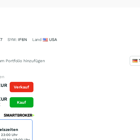
G7
SYM:
IF6N
Land
USA
m Portfolio hinzufügen
fen
EUR
Verkauf
K
EUR
Kauf
K
elszeiten
s 23:00 Uhr
:00 bis 19:00 Uhr