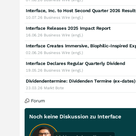
Interface, Inc. to Host Second Quarter 2026 Resul
10.07.26
Business Wire (engl.)
Interface Releases 2025 Impact Report
16.06.26
Business Wire (engl.)
Interface Creates Immersive, Biophilic-Inspired E
02.06.26
Business Wire (engl.)
Interface Declares Regular Quarterly Dividend
19.05.26
Business Wire (engl.)
Dividendentermine: Dividenden Termine (ex-dates
23.03.26
Markt Bote
Forum
Noch keine Diskussion zu Interface