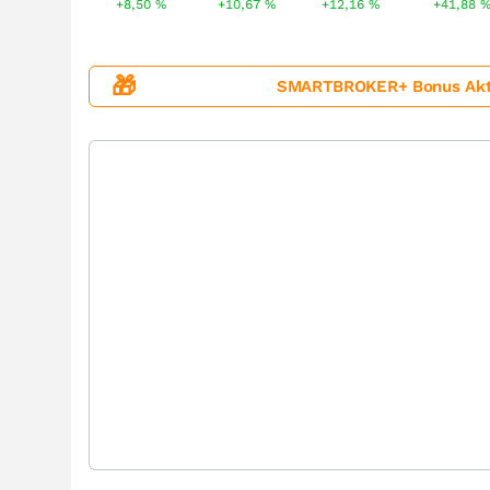
+8,50
%
+10,67
%
+12,16
%
+41,88
🎁
SMARTBROKER+ Bonus Aktion