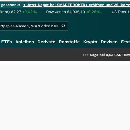
ie geschenkt.
→ Jetzt Depot bei SMARTBROKER+ eröffnen und Willkom
Brent)
82,27
+0,02
%
Dow Jones
54.036,10
+0,25
%
US Tech 1
ETFs
Anleihen
Derivate
Rohstoffe
Krypto
Devisen
Fest
+++
Saga bei 0,53 CAD: Bewertet der Ma