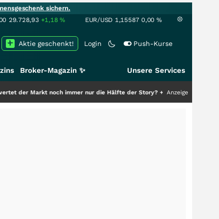
mensgeschenk sichern.
00
29.728,93
+1,18
%
EUR/USD
1,15587
0,00
%
Aktie geschenkt!
Login
Push-Kurse
zins
Broker-Magazin ✨
Unsere Services
rkt noch immer nur die Hälfte der Story?
+++
Anzeige