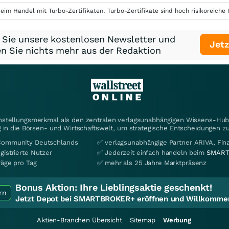
eim Handel mit Turbo-Zertifikaten. Turbo-Zertifikate sind hoch risikoreiche P
 Sie unsere kostenlosen Newsletter und
Jetz
n Sie nichts mehr aus der Redaktion
instellungsmerkmal als den zentralen verlagsunabhängigen Wissens-Hub 
 in die Börsen- und Wirtschaftswelt, um strategische Entscheidungen zu
Community Deutschlands
✅ verlagsunabhängige Partner ARIVA, Fi
gistrierte Nutzer
✅ Jederzeit einfach handeln beim
SMART
räge pro Tag
✅ mehr als 25 Jahre Marktpräsenz
Bonus Aktion:
Ihre Lieblingsaktie geschenkt!
rn
Jetzt Depot bei SMARTBROKER+ eröffnen und Willkommen
Aktien-Branchen Übersicht
Sitemap
Werbung