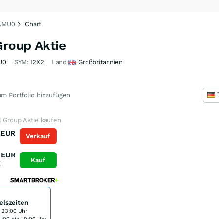
2AMU0
Chart
Group Aktie
U0
SYM:
I2X2
Land
Großbritannien
m Portfolio hinzufügen
l Group Aktie kaufen
EUR
Verkauf
K
EUR
Kauf
K
elszeiten
s 23:00 Uhr
:00 bis 19:00 Uhr