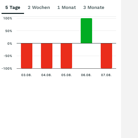
5 Tage
2 Wochen
1 Monat
3 Monate
100%
50%
0%
-50%
-100%
03.08.
04.08.
05.08.
06.08.
07.08.