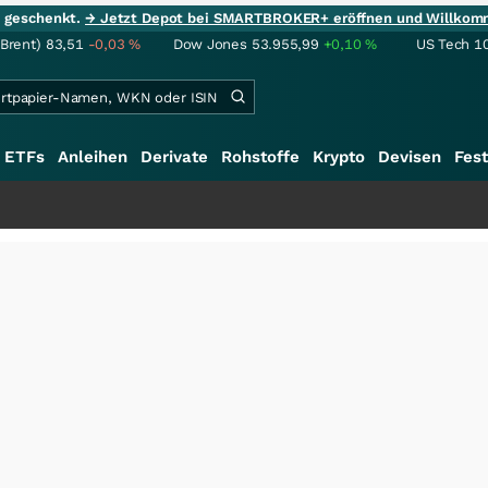
ie geschenkt.
→ Jetzt Depot bei SMARTBROKER+ eröffnen und Willkom
(Brent)
83,51
-0,03
%
Dow Jones
53.955,99
+0,10
%
US Tech 1
ETFs
Anleihen
Derivate
Rohstoffe
Krypto
Devisen
Fest