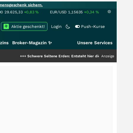
mensgeschenk sichern.
00
29.625,33
+0,83
%
EUR/USD
1,15635
+0,34
%
Aktie geschenkt!
Login
Push-Kurse
zins
Broker-Magazin ✨
Unsere Services
+++
Schwere Seltene Erden: Entsteht hier die nächste Milliardenstory?
Anzeige
++