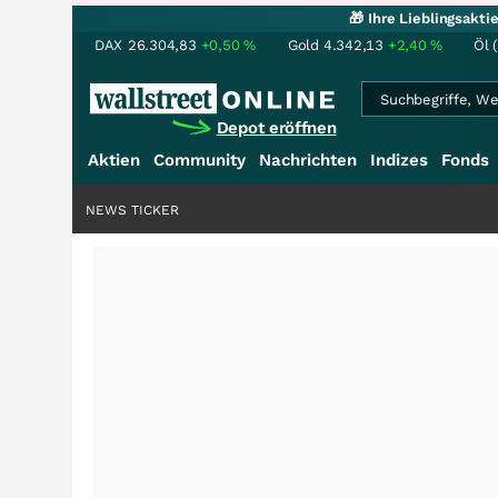
🎁 Ihre Lieblingsakt
DAX
26.304,83
+0,50
%
Gold
4.342,13
+2,40
%
Öl 
Depot eröffnen
Aktien
Community
Nachrichten
Indizes
Fonds
NEWS TICKER