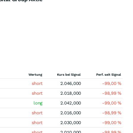
Wertung
Kurs bei Signal
Perf. seit Signal
short
2.046,000
-99,00
%
short
2.018,000
-98,99
%
long
2.042,000
-99,00
%
short
2.016,000
-98,99
%
short
2.030,000
-99,00
%
short
2.010,000
-98,99
%