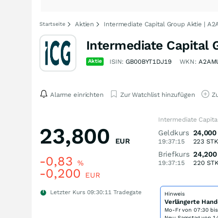
Aktien
Intermediate Capital Group Aktie | A
Startseite
Intermediate Capital 
Aktie
ISIN:
GB00BYT1DJ19
WKN:
A2AM
Alarme einrichten
Zur Watchlist hinzufügen
Zu
Intermediate Capita
23,800
Geldkurs
24,000
EUR
19:37:15
223
ST
Briefkurs
24,200
-0,83
%
19:37:15
220
ST
-0,200
EUR
Letzter Kurs
09:30:11
Tradegate
Hinweis
Verlängerte Hand
Mo-Fr von
07:30 bi
Neu: Samstag von 14