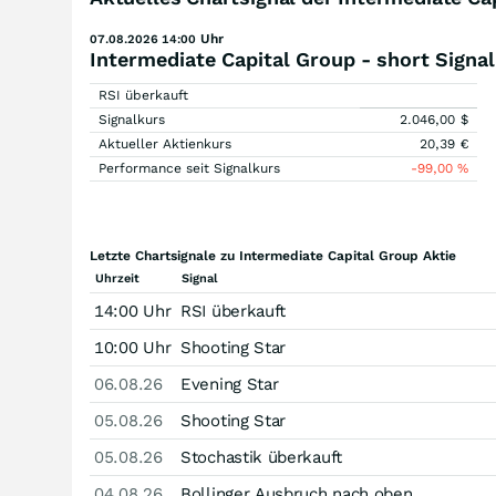
Uhr
07.08.2026 14:00
Intermediate Capital Group - short Signal
RSI überkauft
Signalkurs
2.046,00
$
Aktueller Aktienkurs
20,39
€
Performance seit Signalkurs
-99,00
%
Letzte Chartsignale zu Intermediate Capital Group Aktie
Uhrzeit
Signal
14:00 Uhr
RSI überkauft
10:00 Uhr
Shooting Star
06.08.26
Evening Star
05.08.26
Shooting Star
05.08.26
Stochastik überkauft
04.08.26
Bollinger Ausbruch nach oben