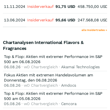
11.11.2024
11.11.2024
Insiderverkauf
91,75
USD
458.750,00
USD
13.06.2024
13.06.2024
Insiderverkauf
95,66
USD
247.568,08
USD
alle Insidertrades »
Chartanalysen International Flavors &
Fragrances
Top & Flop: Aktien mit extremer Performance im S&P
500 am 06.08.2026
06.08.26
· wO Chartvergleich ·
Akamai Technologies
Fokus Aktien mit extremen Handelsvolumen am
Donnerstag, den 06.08.2026
06.08.26
· wO Chartvergleich ·
Amdocs
Top & Flop: Aktien mit extremer Performance im S&P
500 am 05.08.2026
05.08.26
· wO Chartvergleich ·
Cencora