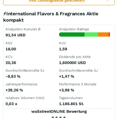
Ihre Lieblingsaktie geschenkt!
⚡International Flavors & Fragrances Aktie
kompakt
Analysten-Kursziel Ø
Analysten-Ratings
91,54
USD
KGV
KUV
18,00
1,59
KCV
Dividende pro Aktie
20,36
1,600000
USD
Durchschnittsrendite 5J
Durchschnittsrendite 3J
-9,83
%
+1,47
%
Jahresperformance
Performance 3 Monate
+29,26
%
+3,98
%
relatives Volumen (rVol)
Tagesvolumen
0,03
x
1.186.801 St.
wallstreetONLINE Bewertung
⭐
⭐
⭐
⭐