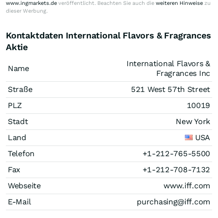
www.ingmarkets.de
veröffentlicht. Beachten Sie auch die
weiteren Hinweise
zu
dieser Werbung.
Kontaktdaten International Flavors & Fragrances
Aktie
International Flavors &
Name
Fragrances Inc
Straße
521 West 57th Street
PLZ
10019
Stadt
New York
Land
USA
Telefon
+1-212-765-5500
Fax
+1-212-708-7132
Webseite
www.iff.com
E-Mail
purchasing@iff.com