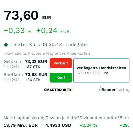
73,60
EUR
+0,33
+0,24
%
EUR
Letzter Kurs
09:30:43
Tradegate
International Flavors & Fragrances Aktie kaufen
Geldkurs
73,32
EUR
Verkauf
11:12:41
137
STK
Verlängerte Handelszeiten
07:30 bis 23:00 Uhr
Briefkurs
73,68
EUR
Kauf
11:12:41
136
STK
Marktkapitalisierung
Gewinn je Aktie
*
Dividendenrendite
*
Perfo
18,79 Mrd.
EUR
4,4933
USD
+2,24
%
+29,