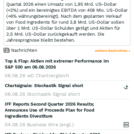
Quartal 2026 einen Umsatz von 1,95 Mrd. US-Dollar
(+2%) und ein bereinigtes EBITDA von 408 Mio. US-Dollar
(+6% währungsbereinigt). Nach dem geplanten Verkauf
von Food Ingredients für rund 3,8 Mrd. US-Dollar sollen
über 1 Mrd. US-Dollar Schulden getilgt und Aktien für
2,5 Mrd. US-Dollar zurückgekauft werden. Die
Jahresprognose bleibt bestehen.
Nachrichten
weitere Nachrichten »
Top & Flop: Aktien mit extremer Performance im
S&P 500 am 06.08.2026
06.08.26
wO Chartvergleich
Chartsignale:
Stochastik Signal short
06.08.26
Stochastik Signal short
IFF Reports Second Quarter 2026 Results;
Announces Use of Proceeds Plan for Food
Ingredients Divestiture
04.08.26
Business Wire (engl.)