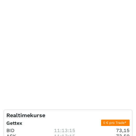
Realtimekurse
Gettex
0 € pro Trade*
BID
11:13:15
73,15