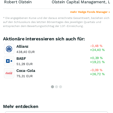
Robert Olstein
Olstein Capital Manageme
mehr Hedge Fonds Manager »
* Die angegebenen Kurse und der daraus errechnete Gesamtwert, beziehen sich
auf den Schlusskurs des letzten Börsentages des jeweiligen Quartals und
entsprechen dem Bewertungsstichtag der 13F-Einreichung.
Aktionäre interessieren sich auch für:
-0,48
%
Allianz
+24,40
%
438,40 EUR
+0,39
%
BASF
+19,21
%
51,29 EUR
-0,09
%
Coca-Cola
+26,72
%
75,31 EUR
Mehr entdecken