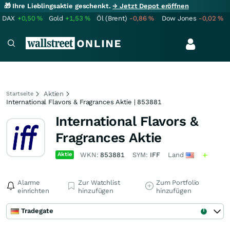
🎁 Ihre Lieblingsaktie geschenkt.
→ Jetzt Depot eröffnen
DAX
+0,50
%
Gold
+1,53
%
Öl (Brent)
-0,86
%
Dow Jones
-0,02
%
Aktien
Startseite
International Flavors & Fragrances Aktie | 853881
International Flavors &
Fragrances Aktie
Aktie
WKN:
853881
SYM:
IFF
Land
Alarme
Zur Watchlist
Zum Portfolio
einrichten
hinzufügen
hinzufügen
Tradegate