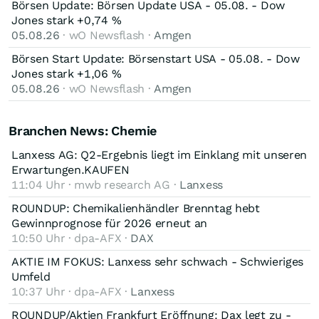
Börsen Update: Börsen Update USA - 05.08. - Dow
Jones stark +0,74 %
05.08.26
· wO Newsflash ·
Amgen
Börsen Start Update: Börsenstart USA - 05.08. - Dow
Jones stark +1,06 %
05.08.26
· wO Newsflash ·
Amgen
Branchen News: Chemie
Lanxess AG: Q2-Ergebnis liegt im Einklang mit unseren
Erwartungen.KAUFEN
11:04 Uhr · mwb research AG ·
Lanxess
ROUNDUP: Chemikalienhändler Brenntag hebt
Gewinnprognose für 2026 erneut an
10:50 Uhr · dpa-AFX ·
DAX
AKTIE IM FOKUS: Lanxess sehr schwach - Schwieriges
Umfeld
10:37 Uhr · dpa-AFX ·
Lanxess
ROUNDUP/Aktien Frankfurt Eröffnung: Dax legt zu -