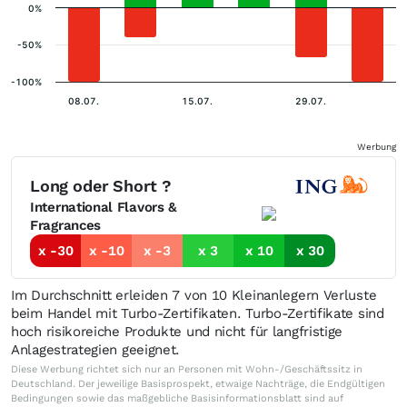
0%
-50%
-100%
08.07.
15.07.
29.07.
Werbung
Long oder Short ?
International Flavors &
Fragrances
x -30
x -10
x -3
x 3
x 10
x 30
Im Durchschnitt erleiden 7 von 10 Kleinanlegern Verluste
beim Handel mit Turbo-Zertifikaten. Turbo-Zertifikate sind
hoch risikoreiche Produkte und nicht für langfristige
Anlagestrategien geeignet.
Diese Werbung richtet sich nur an Personen mit Wohn-/Geschäftssitz in
Deutschland. Der jeweilige Basisprospekt, etwaige Nachträge, die Endgültigen
Bedingungen sowie das maßgebliche Basisinformationsblatt sind auf