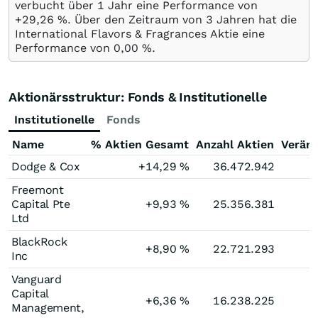
verbucht über 1 Jahr eine Performance von
+29,26
%
. Über den Zeitraum von 3 Jahren hat die
International Flavors & Fragrances Aktie eine
Performance von
0,00
%
.
Aktionärsstruktur: Fonds & Institutionelle
Institutionelle
Fonds
Name
% Aktien Gesamt
Anzahl Aktien
Verän
Dodge & Cox
+14,29
%
36.472.942
Freemont
Capital Pte
+9,93
%
25.356.381
Ltd
BlackRock
+8,90
%
22.721.293
Inc
Vanguard
Capital
+6,36
%
16.238.225
Management,