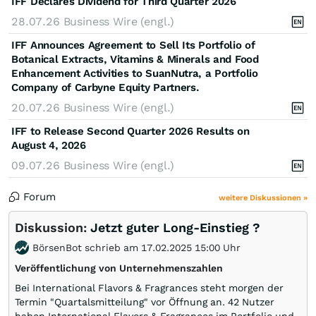
IFF Declares Dividend for Third Quarter 2026
28.07.26
Business Wire (engl.)
IFF Announces Agreement to Sell Its Portfolio of
Botanical Extracts, Vitamins & Minerals and Food
Enhancement Activities to SuanNutra, a Portfolio
Company of Carbyne Equity Partners.
20.07.26
Business Wire (engl.)
IFF to Release Second Quarter 2026 Results on
August 4, 2026
09.07.26
Business Wire (engl.)
Forum
weitere Diskussionen »
Diskussion:
Jetzt guter Long-Einstieg ?
BörsenBot schrieb am 17.02.2025 15:00 Uhr
Veröffentlichung von Unternehmenszahlen
Bei International Flavors & Fragrances steht morgen der
Termin "Quartalsmitteilung" vor Öffnung an. 42 Nutzer
haben International Flavors & Fragrances im Portfolio und