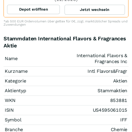
Depot eröffnen
Jetzt wechseln
*ab 500 EUR Ordervolumen über gettex für 0€, zzgl. marktüblicher Spreads und
Zuwendungen
Stammdaten International Flavors & Fragrances
Aktie
International Flavors &
Name
Fragrances Inc
Kurzname
Intl Flavors&Fragr
Kategorie
Aktien
Aktientyp
Stammaktien
WKN
853881
ISIN
US4595061015
Symbol
IFF
Branche
Chemie