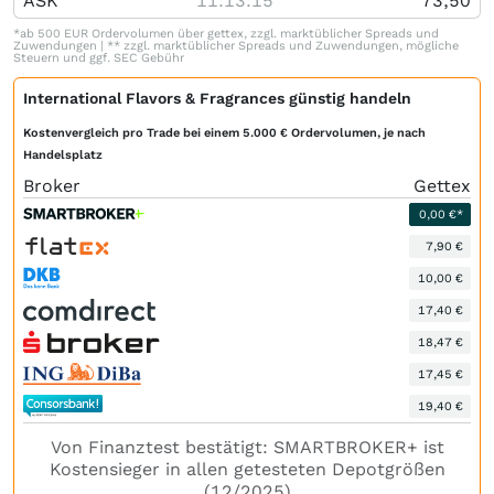
ASK
11:13:15
73,50
*ab 500 EUR Ordervolumen über gettex, zzgl. marktüblicher Spreads und
Zuwendungen | ** zzgl. marktüblicher Spreads und Zuwendungen, mögliche
Steuern und ggf. SEC Gebühr
International Flavors & Fragrances günstig handeln
Kostenvergleich pro Trade bei einem 5.000 € Ordervolumen, je nach
Handelsplatz
Broker
Gettex
0,00 €*
7,90 €
10,00 €
17,40 €
18,47 €
17,45 €
19,40 €
Von Finanztest bestätigt: SMARTBROKER+ ist
Kostensieger in allen getesteten Depotgrößen
(12/2025)