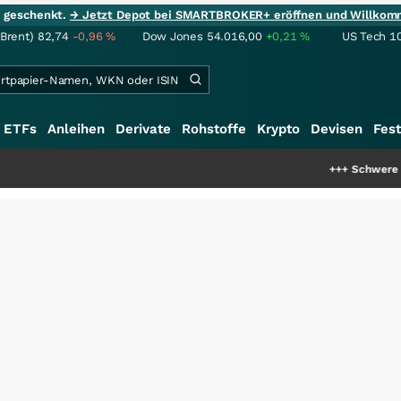
ie geschenkt.
→ Jetzt Depot bei SMARTBROKER+ eröffnen und Willkom
(Brent)
82,74
-0,96
%
Dow Jones
54.016,00
+0,21
%
US Tech 1
ETFs
Anleihen
Derivate
Rohstoffe
Krypto
Devisen
Fest
+++
Schwere Seltene Erde