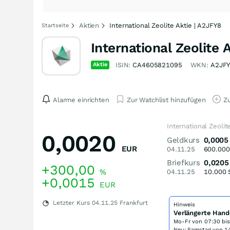
Aktien
International Zeolite Aktie | A2JFY8
Startseite
International Zeolite 
Aktie
ISIN:
CA4605821095
WKN:
A2JF
Alarme einrichten
Zur Watchlist hinzufügen
Zu
International Zeolit
0,0020
Geldkurs
0,0005
EUR
04.11.25
600.000
Briefkurs
0,0205
+300,00
%
04.11.25
10.000
+0,0015
EUR
Letzter Kurs
04.11.25
Frankfurt
Hinweis
Verlängerte Hand
Mo-Fr von
07:30 bi
Neu: Samstag von 14