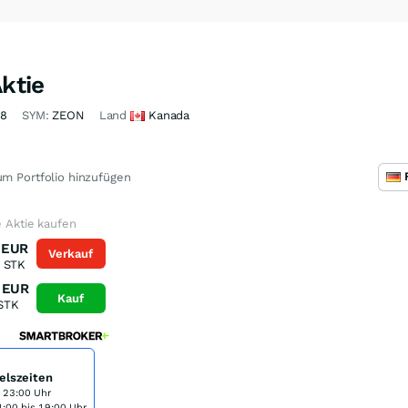
Aktie
Y8
SYM:
ZEON
Land
Kanada
m Portfolio hinzufügen
e Aktie kaufen
EUR
Verkauf
STK
EUR
Kauf
STK
elszeiten
s 23:00 Uhr
:00 bis 19:00 Uhr