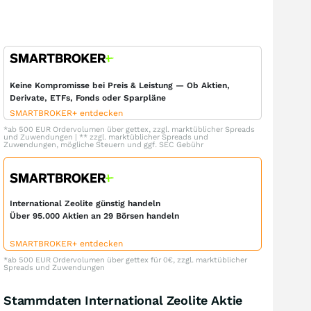
Keine Kompromisse bei Preis & Leistung — Ob Aktien,
Derivate, ETFs, Fonds oder Sparpläne
SMARTBROKER+ entdecken
*ab 500 EUR Ordervolumen über gettex, zzgl. marktüblicher Spreads
und Zuwendungen | ** zzgl. marktüblicher Spreads und
Zuwendungen, mögliche Steuern und ggf. SEC Gebühr
International Zeolite günstig handeln
Über 95.000 Aktien an 29 Börsen handeln
SMARTBROKER+ entdecken
*ab 500 EUR Ordervolumen über gettex für 0€, zzgl. marktüblicher
Spreads und Zuwendungen
Stammdaten International Zeolite Aktie