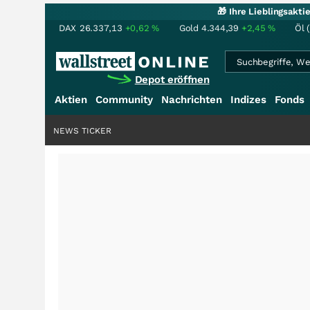
🎁 Ihre Lieblingsakt
DAX
26.337,13
+0,62
%
Gold
4.344,39
+2,45
%
Öl 
Depot eröffnen
Aktien
Community
Nachrichten
Indizes
Fonds
NEWS TICKER