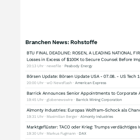
Branchen News: Rohstoffe
BTU FINAL DEADLINE: ROSEN, A LEADING NATIONAL FIRM
Losses in Excess of $100K to Secure Counsel Before Imp
20:13 Uhr · newsfile ·
Peabody Energy
Börsen Update: Börsen Update USA - 07.08. - US Tech 1
20:00 Uhr · wO Newsflash ·
American Express
Barrick Announces Senior Appointments to Corporate Af
19:45 Uhr · globenewswire ·
Barrick Mining Corporation
Almonty Industries: Europas Wolfram-Schock als Chan
19:31 Uhr · Maximilian Berger ·
Almonty Industries
Marktgeflüster: TACO oder Krieg: Trumps verdächtiges 
19:30 Uhr · Markus Fugmann ·
DAX