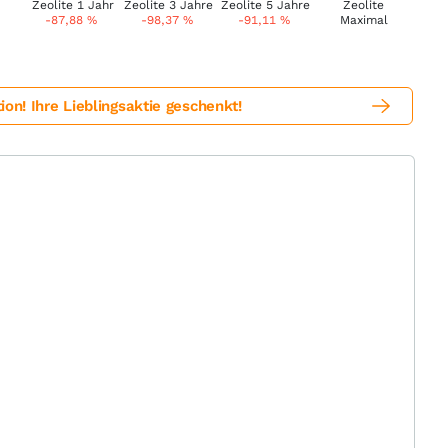
-87,88
%
-98,37
%
-91,11
%
! Ihre Lieblingsaktie geschenkt!