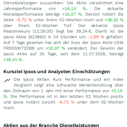
Dienstleistungen zuzuordnen. Die Aktie verzeichnet eine
Jahresperformance von
+16,14
%
. Die aktuelle
Monatsperformance beträgt
+10,07
%
. Derzeit notiert die
Aktie
-6,72
%
unter ihrem 52-Wochen Hoch und
+36,52
%
über ihrem 52-Wochen Tief. Der aktuelle Ipsos
Realtimekurs (12:26:35) liegt bei 39,34
€
. Damit ist die
Ipsos Aktie (923860) in 24 Stunden um
-1,99
%
gefallen.
Auf 7 Tage gesehen hat sich der Kurs der Ipsos Aktie (ISIN
FR0000073298) um
+10,07
%
verändert. Der Gewinn der
Ipsos Aktie auf 30 Tage, seit dem 11.07.2026, beträgt
+18,41
%
.
Kursziel Ipsos und Analysten Einschätzungen
Die Ipsos Aktien Kurs Performance und ein Index
Vergleich zeigt eine schwache Wertentwicklung über
den Zeitraum von 1 Jahr mit einer Performance von
+2,15
%
. Die Performance ist in den letzten 52 Wochen positiv
und Ipsos notiert zurzeit
-6,72
%
unter dem 52-Wochen
Hoch.
Aktien aus der Branche Dienstleistungen