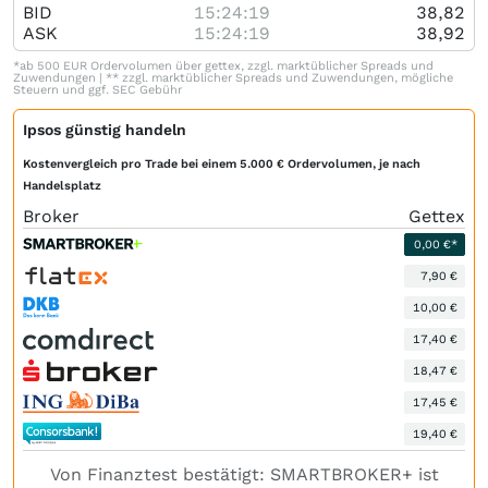
BID
15:24:19
38,82
ASK
15:24:19
38,92
*ab 500 EUR Ordervolumen über gettex, zzgl. marktüblicher Spreads und
Zuwendungen | ** zzgl. marktüblicher Spreads und Zuwendungen, mögliche
Steuern und ggf. SEC Gebühr
Ipsos günstig handeln
Kostenvergleich pro Trade bei einem 5.000 € Ordervolumen, je nach
Handelsplatz
Broker
Gettex
0,00 €*
7,90 €
10,00 €
17,40 €
18,47 €
17,45 €
19,40 €
Von Finanztest bestätigt: SMARTBROKER+ ist