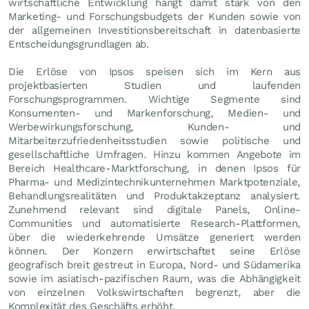
wirtschaftliche Entwicklung hängt damit stark von den
Marketing- und Forschungsbudgets der Kunden sowie von
der allgemeinen Investitionsbereitschaft in datenbasierte
Entscheidungsgrundlagen ab.
Die Erlöse von Ipsos speisen sich im Kern aus
projektbasierten Studien und laufenden
Forschungsprogrammen. Wichtige Segmente sind
Konsumenten- und Markenforschung, Medien- und
Werbewirkungsforschung, Kunden- und
Mitarbeiterzufriedenheitsstudien sowie politische und
gesellschaftliche Umfragen. Hinzu kommen Angebote im
Bereich Healthcare-Marktforschung, in denen Ipsos für
Pharma- und Medizintechnikunternehmen Marktpotenziale,
Behandlungsrealitäten und Produktakzeptanz analysiert.
Zunehmend relevant sind digitale Panels, Online-
Communities und automatisierte Research-Plattformen,
über die wiederkehrende Umsätze generiert werden
können. Der Konzern erwirtschaftet seine Erlöse
geografisch breit gestreut in Europa, Nord- und Südamerika
sowie im asiatisch-pazifischen Raum, was die Abhängigkeit
von einzelnen Volkswirtschaften begrenzt, aber die
Komplexität des Geschäfts erhöht.