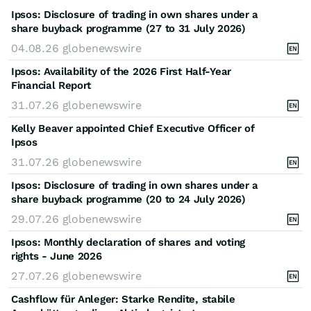
Ipsos: Disclosure of trading in own shares under a
share buyback programme (27 to 31 July 2026)
04.08.26
globenewswire
Ipsos: Availability of the 2026 First Half-Year
Financial Report
31.07.26
globenewswire
Kelly Beaver appointed Chief Executive Officer of
Ipsos
31.07.26
globenewswire
Ipsos: Disclosure of trading in own shares under a
share buyback programme (20 to 24 July 2026)
29.07.26
globenewswire
Ipsos: Monthly declaration of shares and voting
rights - June 2026
27.07.26
globenewswire
Cashflow für Anleger: Starke Rendite, stabile