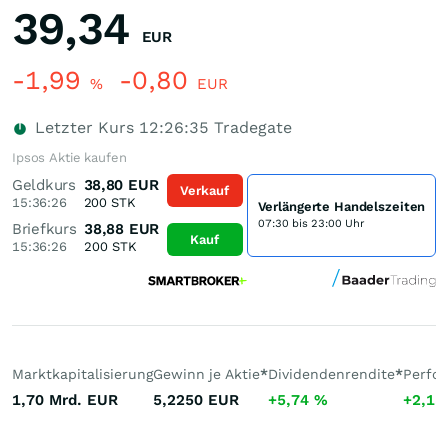
39,34
EUR
-1,99
-0,80
%
EUR
Letzter Kurs
12:26:35
Tradegate
Ipsos Aktie kaufen
Geldkurs
38,80
EUR
Verkauf
15:36:26
200
STK
Verlängerte Handelszeiten
07:30 bis 23:00 Uhr
Briefkurs
38,88
EUR
Kauf
15:36:26
200
STK
Marktkapitalisierung
Gewinn je Aktie
*
Dividendenrendite
*
Perfo
1,70 Mrd.
EUR
5,2250
EUR
+5,74
%
+2,1