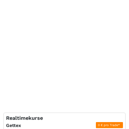
Realtimekurse
Gettex
0 € pro Trade*