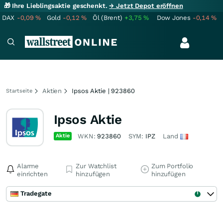
🎁 Ihre Lieblingsaktie geschenkt.
→ Jetzt Depot eröffnen
DAX
-0,09
%
Gold
-0,12
%
Öl (Brent)
+3,75
%
Dow Jones
-0,14
%
Aktien
Ipsos Aktie | 923860
Startseite
Ipsos Aktie
Aktie
WKN:
923860
SYM:
IPZ
Land
Alarme
Zur Watchlist
Zum Portfolio
einrichten
hinzufügen
hinzufügen
Tradegate