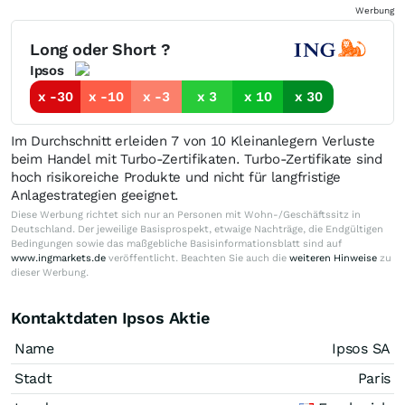
Werbung
Long oder Short ?
Ipsos
x -30
x -10
x -3
x 3
x 10
x 30
Im Durchschnitt erleiden 7 von 10 Kleinanlegern Verluste
beim Handel mit Turbo-Zertifikaten. Turbo-Zertifikate sind
hoch risikoreiche Produkte und nicht für langfristige
Anlagestrategien geeignet.
Diese Werbung richtet sich nur an Personen mit Wohn-/Geschäftssitz in
Deutschland. Der jeweilige Basisprospekt, etwaige Nachträge, die Endgültigen
Bedingungen sowie das maßgebliche Basisinformationsblatt sind auf
www.ingmarkets.de
veröffentlicht. Beachten Sie auch die
weiteren Hinweise
zu
dieser Werbung.
Kontaktdaten Ipsos Aktie
Name
Ipsos SA
Stadt
Paris