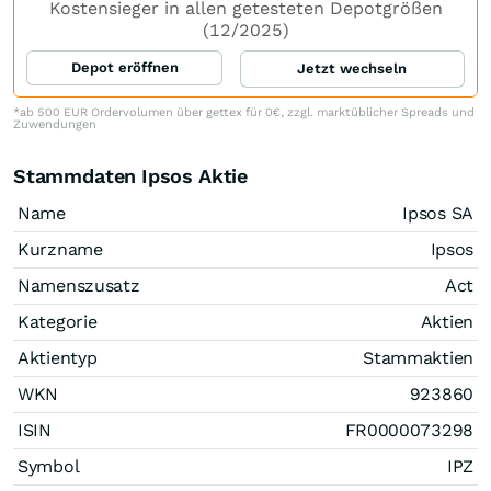
Kostensieger in allen getesteten Depotgrößen
(12/2025)
Depot eröffnen
Jetzt wechseln
*ab 500 EUR Ordervolumen über gettex für 0€, zzgl. marktüblicher Spreads und
Zuwendungen
Stammdaten Ipsos Aktie
Name
Ipsos SA
Kurzname
Ipsos
Namenszusatz
Act
Kategorie
Aktien
Aktientyp
Stammaktien
WKN
923860
ISIN
FR0000073298
Symbol
IPZ