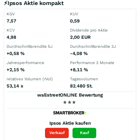
⚡Ipsos Aktie kompakt
KGV
KUV
7,57
0,59
KCV
Dividende pro Aktie
4,98
2,00
EUR
Durchschnittsrendite 5J
Durchschnittsrendite 3J
+0,58
%
-4,08
%
Jahresperformance
Performance 3 Monate
+2,15
%
+8,11
%
relatives Volumen (rVol)
Tagesvolumen
53,14
x
82.480 St.
wallstreetONLINE Bewertung
⭐
⭐
⭐
Ipsos
Aktie kaufen
Verkauf
Kauf