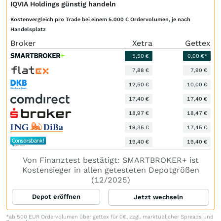
IQVIA Holdings günstig handeln
Kostenvergleich pro Trade bei einem 5.000 € Ordervolumen, je nach
Handelsplatz
Broker
Xetra
Gettex
5,50 €
0,00 €*
7,88 €
7,90 €
12,50 €
10,00 €
17,40 €
17,40 €
18,97 €
18,47 €
19,35 €
17,45 €
19,40 €
19,40 €
Von Finanztest bestätigt: SMARTBROKER+ ist
Kostensieger in allen getesteten Depotgrößen
(12/2025)
Depot eröffnen
Jetzt wechseln
*ab 500 EUR Ordervolumen über gettex für 0€, zzgl. marktüblicher Spreads und