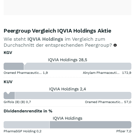
Peergroup Vergleich IQVIA Holdings Aktie
Wie steht
IQVIA Holdings
im Vergleich zum
Durchschnitt der entsprechenden Peergroup?
KGV
IQVIA Holdings 28,5
Oramed Pharmaceuticals
1,9
Alnylam Pharmaceuticals
172,9
KUV
IQVIA Holdings 2,4
Grifols (B) (B)
0,7
Oramed Pharmaceuticals
57,0
Dividendenrendite in %
IQVIA Holdings
PharmaSGP Holding
0,2
Pfizer
7,0