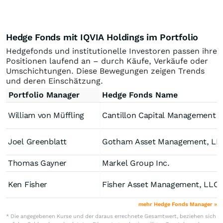
Hedge Fonds mit IQVIA Holdings im Portfolio
Hedgefonds und institutionelle Investoren passen ihre
Positionen laufend an – durch Käufe, Verkäufe oder
Umschichtungen. Diese Bewegungen zeigen Trends
und deren Einschätzung.
Portfolio Manager
Hedge Fonds Name
William von Müffling
Cantillon Capital Mana
Joel Greenblatt
Gotham Asset Management, LL
Thomas Gayner
Markel Group Inc.
Ken Fisher
Fisher Asset Management, LLC
mehr Hedge Fonds Manager »
* Die angegebenen Kurse und der daraus errechnete Gesamtwert, beziehen sich