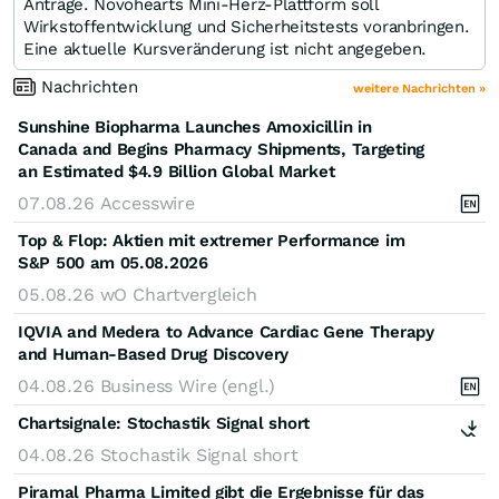
Anträge. Novohearts Mini-Herz-Plattform soll
Wirkstoffentwicklung und Sicherheitstests voranbringen.
Eine aktuelle Kursveränderung ist nicht angegeben.
Nachrichten
weitere Nachrichten »
Sunshine Biopharma Launches Amoxicillin in
Canada and Begins Pharmacy Shipments, Targeting
an Estimated $4.9 Billion Global Market
07.08.26
Accesswire
Top & Flop: Aktien mit extremer Performance im
S&P 500 am 05.08.2026
05.08.26
wO Chartvergleich
IQVIA and Medera to Advance Cardiac Gene Therapy
and Human-Based Drug Discovery
04.08.26
Business Wire (engl.)
Chartsignale:
Stochastik Signal short
04.08.26
Stochastik Signal short
Piramal Pharma Limited gibt die Ergebnisse für das