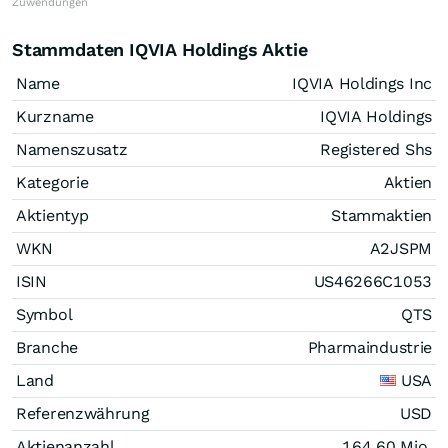
Zuwendungen
Stammdaten IQVIA Holdings Aktie
Name
IQVIA Holdings Inc
Kurzname
IQVIA Holdings
Namenszusatz
Registered Shs
Kategorie
Aktien
Aktientyp
Stammaktien
WKN
A2JSPM
ISIN
US46266C1053
Symbol
QTS
Branche
Pharmaindustrie
Land
USA
Referenzwährung
USD
Aktienanzahl
164,60 Mio.