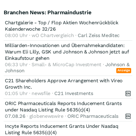
Branchen News: Pharmaindustrie
Chartgalerie - Top / Flop Aktien Wochenrückblick
Kalenderwoche 32/26
08:00 Uhr · wO Chartvergleich ·
Carl Zeiss Meditec
Milliarden-Innovationen und Übernahmekandidaten:
Warum Eli Lilly, GSK und Johnson & Johnson jetzt auf
Einkaufstour gehen
06:33 Uhr · Small- & MicroCap Investment ·
Johnson &
Johnson
Anzeige
C21 Shareholders Approve Arrangement with Vireo
Growth Inc.
01:05 Uhr · newsfile ·
C21 Investments
ORIC Pharmaceuticals Reports Inducement Grants
under Nasdaq Listing Rule 5635(c)(4)
07.08.26
· globenewswire ·
ORIC Pharmaceuticals
Incyte Reports Inducement Grants Under Nasdaq
Listing Rule 5635(c)(4)