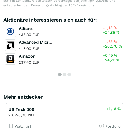
auf den Schlusskurs des letzten Börsentages des jeweiligen Quartals und
entsprechen dem Bewertungsstichtag der 13F-Einreichung.
Aktionäre interessieren sich auch für:
-1,18
%
Allianz
+24,85
%
435,30 EUR
-1,59
%
Advanced Micro Devices
+202,70
%
418,00 EUR
+0,49
%
Amazon
+24,76
%
237,40 EUR
Mehr entdecken
+1,18
%
US Tech 100
29.728,93 PKT
Watchlist
Portfolio