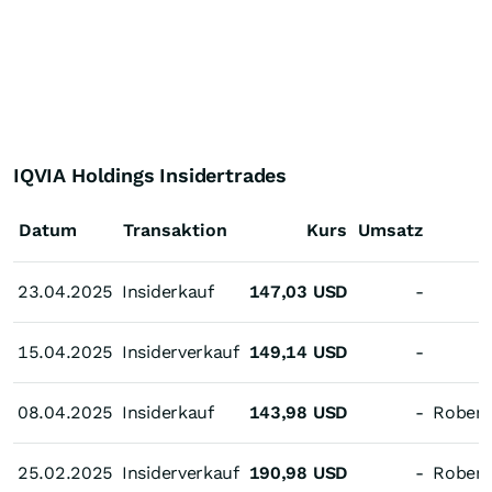
IQVIA Holdings Insidertrades
Datum
Transaktion
Kurs
Umsatz
23.04.2025
23.04.2025
Insiderkauf
147,03
USD
-
15.04.2025
15.04.2025
Insiderverkauf
149,14
USD
-
08.04.2025
08.04.2025
Insiderkauf
143,98
USD
-
Robert
25.02.2025
25.02.2025
Insiderverkauf
190,98
USD
-
Robert