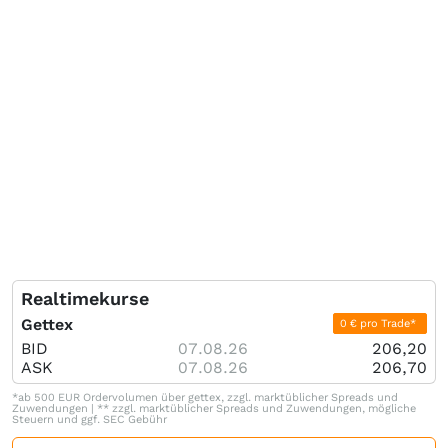
Realtimekurse
Gettex
0 € pro Trade*
BID
07.08.26
206,20
ASK
07.08.26
206,70
*ab 500 EUR Ordervolumen über gettex, zzgl. marktüblicher Spreads und
Zuwendungen | ** zzgl. marktüblicher Spreads und Zuwendungen, mögliche
Steuern und ggf. SEC Gebühr