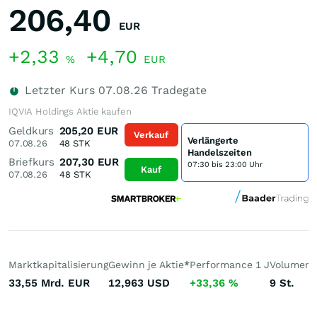
206,40
EUR
+2,33
+4,70
%
EUR
Letzter Kurs
07.08.26
Tradegate
IQVIA Holdings Aktie kaufen
Geldkurs
205,20
EUR
Verkauf
Verlängerte
07.08.26
48
STK
Handelszeiten
Briefkurs
207,30
EUR
07:30 bis 23:00 Uhr
Kauf
07.08.26
48
STK
Marktkapitalisierung
Gewinn je Aktie
*
Performance 1 J
Volumen 
33,55 Mrd.
EUR
12,963
USD
+33,36
%
9
St.