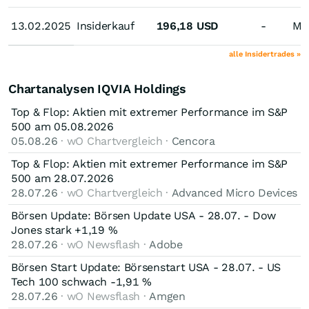
13.02.2025
13.02.2025
Insiderkauf
196,18
USD
-
Ma
alle Insidertrades »
Chartanalysen IQVIA Holdings
Top & Flop: Aktien mit extremer Performance im S&P
500 am 05.08.2026
05.08.26
· wO Chartvergleich ·
Cencora
Top & Flop: Aktien mit extremer Performance im S&P
500 am 28.07.2026
28.07.26
· wO Chartvergleich ·
Advanced Micro Devices
Börsen Update: Börsen Update USA - 28.07. - Dow
Jones stark +1,19 %
28.07.26
· wO Newsflash ·
Adobe
Börsen Start Update: Börsenstart USA - 28.07. - US
Tech 100 schwach -1,91 %
28.07.26
· wO Newsflash ·
Amgen