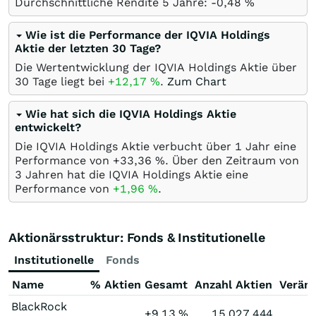
Durchschnittliche Rendite 5 Jahre: -0,48
%
Wie ist die Performance der IQVIA Holdings
Aktie der letzten 30 Tage?
Die Wertentwicklung der IQVIA Holdings Aktie über
30 Tage liegt bei
+12,17
%
.
Zum Chart
Wie hat sich die IQVIA Holdings Aktie
entwickelt?
Die IQVIA Holdings Aktie verbucht über 1 Jahr eine
Performance von +33,36
%
. Über den Zeitraum von
3 Jahren hat die IQVIA Holdings Aktie eine
Performance von
+1,96
%
.
Aktionärsstruktur: Fonds & Institutionelle
Institutionelle
Fonds
Name
% Aktien Gesamt
Anzahl Aktien
Verän
BlackRock
+9,13
%
15.027.444