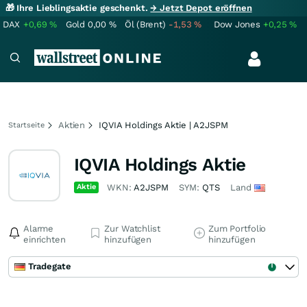
🎁 Ihre Lieblingsaktie geschenkt.
→ Jetzt Depot eröffnen
DAX
+0,69
%
Gold
0,00
%
Öl (Brent)
-1,53
%
Dow Jones
+0,25
%
Aktien
IQVIA Holdings Aktie | A2JSPM
Startseite
IQVIA Holdings Aktie
Aktie
WKN:
A2JSPM
SYM:
QTS
Land
Alarme
Zur Watchlist
Zum Portfolio
einrichten
hinzufügen
hinzufügen
Tradegate