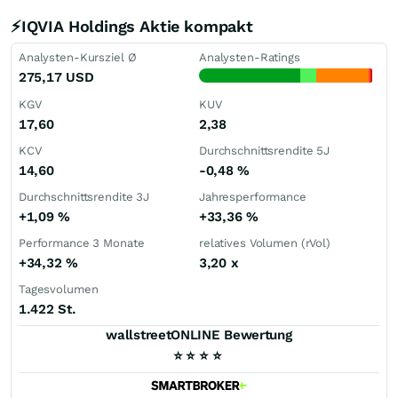
⚡IQVIA Holdings Aktie kompakt
Analysten-Kursziel Ø
Analysten-Ratings
275,17
USD
KGV
KUV
17,60
2,38
KCV
Durchschnittsrendite 5J
14,60
-0,48
%
Durchschnittsrendite 3J
Jahresperformance
+1,09
%
+33,36
%
Performance 3 Monate
relatives Volumen (rVol)
+34,32
%
3,20
x
Tagesvolumen
1.422 St.
wallstreetONLINE Bewertung
⭐
⭐
⭐
⭐