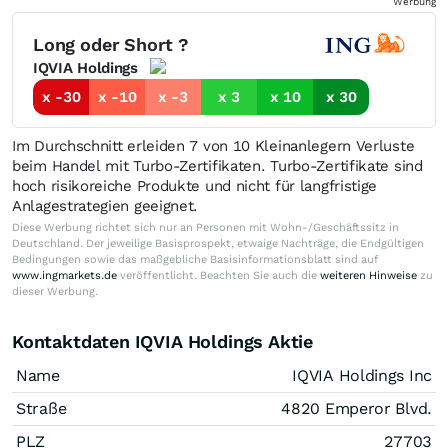
Werbung
Long oder Short ?
IQVIA Holdings
x -30
x -10
x -3
x 3
x 10
x 30
Im Durchschnitt erleiden 7 von 10 Kleinanlegern Verluste
beim Handel mit Turbo-Zertifikaten. Turbo-Zertifikate sind
hoch risikoreiche Produkte und nicht für langfristige
Anlagestrategien geeignet.
Diese Werbung richtet sich nur an Personen mit Wohn-/Geschäftssitz in
Deutschland. Der jeweilige Basisprospekt, etwaige Nachträge, die Endgültigen
Bedingungen sowie das maßgebliche Basisinformationsblatt sind auf
www.ingmarkets.de
veröffentlicht. Beachten Sie auch die
weiteren Hinweise
zu
dieser Werbung.
Kontaktdaten IQVIA Holdings Aktie
Name
IQVIA Holdings Inc
Straße
4820 Emperor Blvd.
PLZ
27703