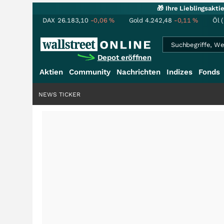
🎁 Ihre Lieblingsakt
DAX
26.183,10
-0,06
%
Gold
4.242,48
-0,11
%
Öl 
Depot eröffnen
Aktien
Community
Nachrichten
Indizes
Fonds
NEWS TICKER