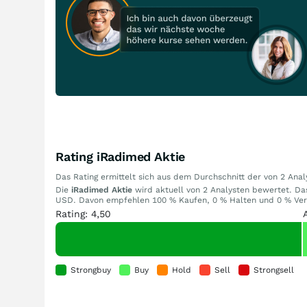
Rating iRadimed Aktie
Das Rating ermittelt sich aus dem Durchschnitt der von 2 An
Die
iRadimed Aktie
wird aktuell von 2 Analysten bewertet. Das 
USD. Davon empfehlen 100 % Kaufen, 0 % Halten und 0 % Verka
Rating: 4,50
Strongbuy
Buy
Hold
Sell
Strongsell