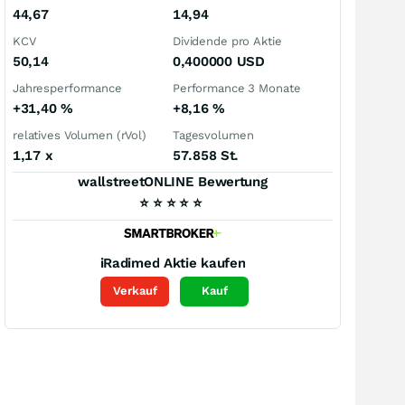
44,67
14,94
KCV
Dividende pro Aktie
50,14
0,400000
USD
Jahresperformance
Performance 3 Monate
+31,40
%
+8,16
%
relatives Volumen (rVol)
Tagesvolumen
1,17
x
57.858 St.
wallstreetONLINE Bewertung
⭐
⭐
⭐
⭐
⭐
iRadimed
Aktie kaufen
Verkauf
Kauf