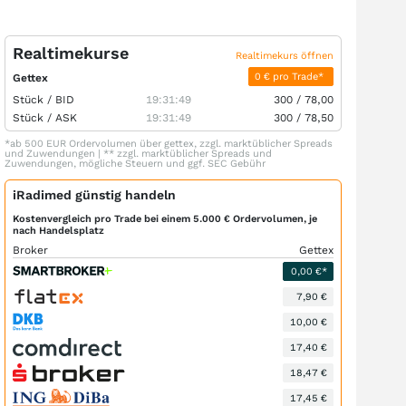
Realtimekurse
Realtimekurs öffnen
0 € pro Trade*
Gettex
Stück /
BID
19:31:49
300
/
78,00
Stück /
ASK
19:31:49
300
/
78,50
*ab 500 EUR Ordervolumen über gettex, zzgl. marktüblicher Spreads
und Zuwendungen | ** zzgl. marktüblicher Spreads und
Zuwendungen, mögliche Steuern und ggf. SEC Gebühr
iRadimed günstig handeln
Kostenvergleich pro Trade bei einem 5.000 € Ordervolumen, je
nach Handelsplatz
Broker
Gettex
0,00 €*
7,90 €
10,00 €
17,40 €
18,47 €
17,45 €