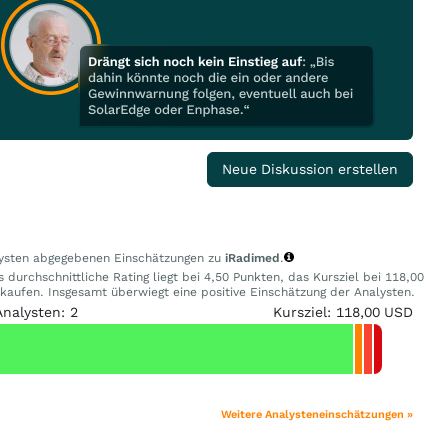
Neue Diskussion erstellen
alysten abgegebenen Einschätzungen zu
iRadimed
.
durchschnittliche Rating liegt bei 4,50 Punkten, das Kursziel bei 118,00
ufen. Insgesamt überwiegt eine positive Einschätzung der Analysten.
Analysten: 2
Kursziel: 118,00 USD
Weitere Analysteneinschätzungen »