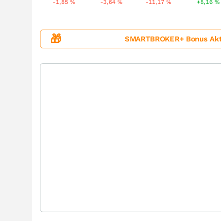
-1,85
%
-3,64
%
-11,17
%
+8,16
%
🎁
SMARTBROKER+ Bonus Aktion