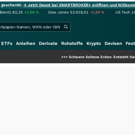
ie geschenkt.
→ Jetzt Depot bei SMARTBROKER+ eröffnen und Willkom
(Brent)
82,35
+3,66
%
Dow Jones
53.916,51
-0,89
%
US Tech 1
ETFs
Anleihen
Derivate
Rohstoffe
Krypto
Devisen
Fest
+++
Schwere Seltene Erden: Entsteht hier die nächste