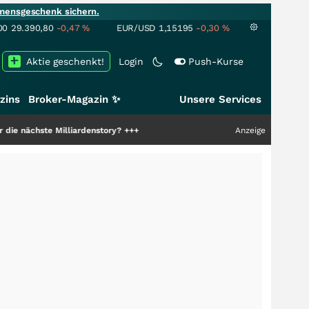
mensgeschenk sichern.
00
29.390,80
-0,47
%
EUR/USD
1,15195
-0,30
%
Aktie geschenkt!
Login
Push-Kurse
zins
Broker-Magazin ✨
Unsere Services
 Milliardenstory?
+++
Anzeige