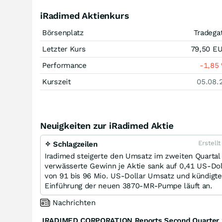
iRadimed Aktienkurs
Börsenplatz
Tradega
Letzter Kurs
79,50
E
Performance
-1,85
Kurszeit
05.08.
Neuigkeiten zur iRadimed Aktie
Erstell
✧ Schlagzeilen
Iradimed steigerte den Umsatz im zweiten Quartal
verwässerte Gewinn je Aktie sank auf 0,41 US-Dol
von 91 bis 96 Mio. US-Dollar Umsatz und kündigte
Einführung der neuen 3870-MR-Pumpe läuft an.
Nachrichten
IRADIMED CORPORATION Reports Second Quarter 2