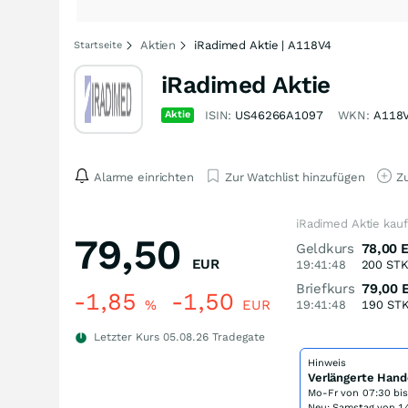
Aktien
iRadimed Aktie | A118V4
Startseite
iRadimed Aktie
Aktie
ISIN:
US46266A1097
WKN:
A118
Alarme einrichten
Zur Watchlist hinzufügen
Zu
iRadimed Aktie kau
79,50
Geldkurs
78,00
EUR
19:41:48
200
ST
Briefkurs
79,00
-1,85
-1,50
%
EUR
19:41:48
190
ST
Letzter Kurs
05.08.26
Tradegate
Hinweis
Verlängerte Hand
Mo-Fr von
07:30 bi
Neu: Samstag von 14