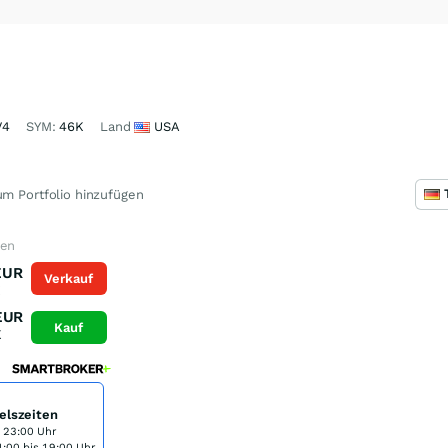
V4
SYM:
46K
Land
USA
m Portfolio hinzufügen
fen
EUR
Verkauf
K
EUR
Kauf
K
elszeiten
s 23:00 Uhr
:00 bis 19:00 Uhr