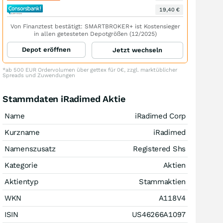
19,40 €
Von Finanztest bestätigt: SMARTBROKER+ ist Kostensieger
in allen getesteten Depotgrößen (12/2025)
Depot eröffnen
Jetzt wechseln
*ab 500 EUR Ordervolumen über gettex für 0€, zzgl. marktüblicher
Spreads und Zuwendungen
Stammdaten iRadimed Aktie
Name
iRadimed Corp
Kurzname
iRadimed
Namenszusatz
Registered Shs
Kategorie
Aktien
Aktientyp
Stammaktien
WKN
A118V4
ISIN
US46266A1097