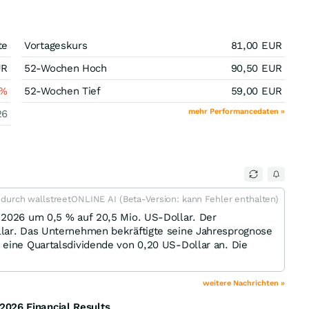
te
Vortageskurs
81,00
EUR
UR
52-Wochen Hoch
90,50
EUR
%
52-Wochen Tief
59,00
EUR
mehr Performancedaten »
26
t durch wallstreetONLINE AI (Beta-Version: kann Fehler enthalten)
 2026 um 0,5 % auf 20,5 Mio. US-Dollar. Der
lar. Das Unternehmen bekräftigte seine Jahresprognose
 eine Quartalsdividende von 0,20 US-Dollar an. Die
weitere Nachrichten »
026 Financial Results