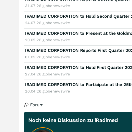
31.07.26
globenewswire
24.07.26
globenewswire
20.05.26
globenewswire
IRADIMED CORPORATION Reports First Quarter 2026
01.05.26
globenewswire
27.04.26
globenewswire
10.04.26
globenewswire
Forum
Noch keine Diskussion zu iRadimed