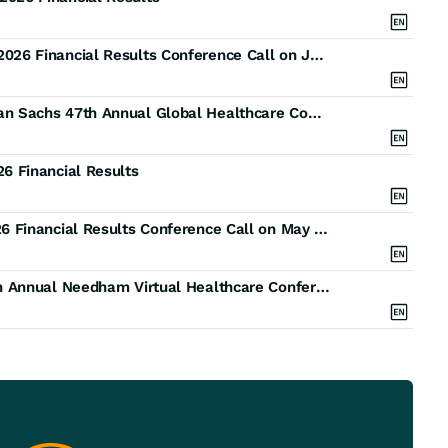
IRADIMED CORPORATION to Hold Second Quarter 2026 Financial Results Conference Call on July 31, 2026
IRADIMED CORPORATION to Present at the Goldman Sachs 47th Annual Global Healthcare Conference
 Financial Results
IRADIMED CORPORATION to Hold First Quarter 2026 Financial Results Conference Call on May 1, 2026
IRADIMED CORPORATION to Participate at the 25th Annual Needham Virtual Healthcare Conference