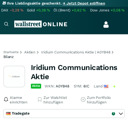
🎁 Ihre Lieblingsaktie geschenkt.
→ Jetzt Depot eröffnen
DAX
-0,28
%
Gold
+0,36
%
Öl (Brent)
+0,62
%
Dow Jones
+0,08
%
Aktien
Iridium Communications Aktie | A0YB48
Startseite
Bilanz
Iridium Communications
Aktie
Aktie
WKN:
A0YB48
SYM:
6IC
Land
Alarme
Zur Watchlist
Zum Portfolio
einrichten
hinzufügen
hinzufügen
Tradegate