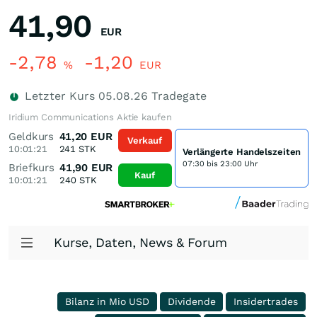
41,90
EUR
-2,78
-1,20
%
EUR
Letzter Kurs
05.08.26
Tradegate
Iridium Communications Aktie kaufen
Geldkurs
41,20
EUR
Verkauf
10:01:21
241
STK
Verlängerte Handelszeiten
07:30 bis 23:00 Uhr
Briefkurs
41,90
EUR
Kauf
10:01:21
240
STK
Kurse, Daten, News & Forum
Bilanz in Mio USD
Dividende
Insidertrades