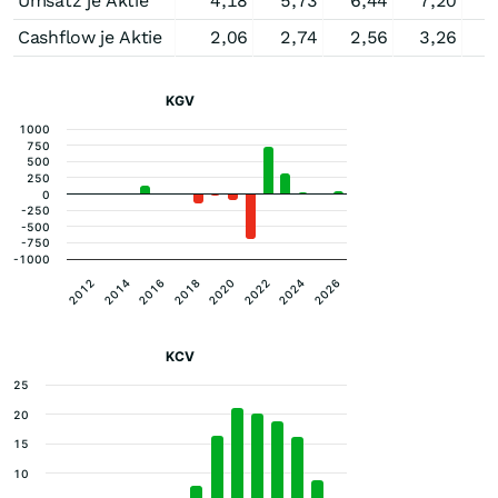
Umsatz je Aktie
4,18
5,73
6,44
7,20
8
Cashflow je Aktie
2,06
2,74
2,56
3,26
3
KGV
1000
750
500
250
0
-250
-500
-750
-1000
2012
2014
2016
2018
2020
2022
2024
2026
KCV
25
20
15
10