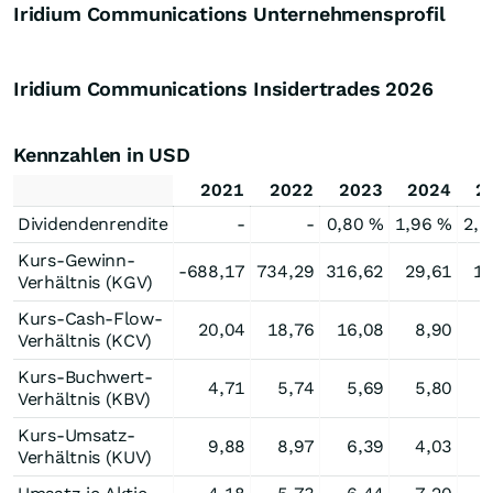
Iridium Communications Unternehmensprofil
Iridium Communications Insidertrades
2026
Kennzahlen in USD
2021
2022
2023
2024
2
Dividendenrendite
-
-
0,80 %
1,96 %
2,6
Kurs-Gewinn-
-688,17
734,29
316,62
29,61
15
Verhältnis (KGV)
Kurs-Cash-Flow-
20,04
18,76
16,08
8,90
4
Verhältnis (KCV)
Kurs-Buchwert-
4,71
5,74
5,69
5,80
3
Verhältnis (KBV)
Kurs-Umsatz-
9,88
8,97
6,39
4,03
2
Verhältnis (KUV)