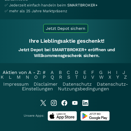
✅ Jederzeit einfach handeln beim
SMARTBROKER+
✅ mehr als 25 Jahre Marktpräsenz
Jetzt Depot sichern
Ihre Lieblingsaktie geschenkt!
Jetzt Depot bei SMARTBROKER+ eröffnen und
Willkommensgeschenk sichern.
Aktien von A - Z:
#
A
B
C
D
E
F
G
H
I
J
K
L
M
N
O
P
Q
R
S
T
U
V
W
X
Y
Z
Impressum
Disclaimer
Datenschutz
Datenschutz-
Einstellungen
Nutzungsbedingungen
Unsere Apps: