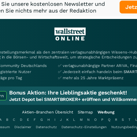
 Sie unsere kostenlosen Newsletter und
Jetz
n Sie nichts mehr aus der Redaktion
instellungsmerkmal als den zentralen verlagsunabhängigen Wissens-Hub 
 in die Börsen- und Wirtschaftswelt, um strategische Entscheidungen zu
Community Deutschlands
✅ verlagsunabhängige Partner ARIVA, Fi
gistrierte Nutzer
✅ Jederzeit einfach handeln beim
SMART
räge pro Tag
✅ mehr als 25 Jahre Marktpräsenz
Bonus Aktion:
Ihre Lieblingsaktie geschenkt!
rn
Jetzt Depot bei SMARTBROKER+ eröffnen und Willkommen
Aktien-Branchen Übersicht
Sitemap
Werbung
A
B
C
D
E
F
G
H
I
J
K
L
M
N
O
P
Q
R
S
T
essum
Disclaimer
Datenschutz
Datenschutz-Einstellungen
Nutzungsbedin