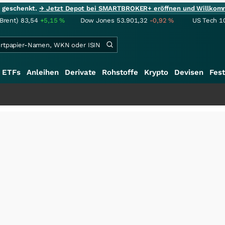
ie geschenkt.
→ Jetzt Depot bei SMARTBROKER+ eröffnen und Willkom
(Brent)
83,54
+5,15
%
Dow Jones
53.901,32
-0,92
%
US Tech 1
ETFs
Anleihen
Derivate
Rohstoffe
Krypto
Devisen
Fest