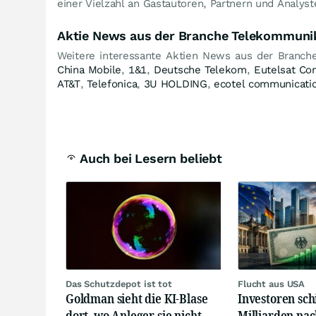
einer Vielzahl an Gastautoren, Partnern und Analyst
Aktie News aus der Branche Telekommuni
Weitere interessante Aktien News aus der Branc
China Mobile
,
1&1
,
Deutsche Telekom
,
Eutelsat Co
AT&T
,
Telefonica
,
3U HOLDING
,
ecotel communicati
Auch bei Lesern beliebt
Das Schutzdepot ist tot
Flucht aus USA
Goldman sieht die KI-Blase
Investoren sch
dort, wo Anleger sie nicht
Milliarden na