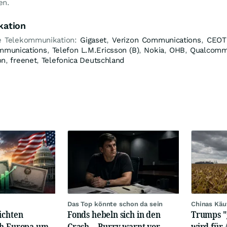
en.
kation
he Telekommunikation:
Gigaset
,
Verizon Communications
,
CEOT
mmunications
,
Telefon L.M.Ericsson (B)
,
Nokia
,
OHB
,
Qualcom
on
,
freenet
,
Telefonica Deutschland
Das Top könnte schon da sein
Chinas Käu
ichten
Fonds hebeln sich in den
Trumps "
ch Europa um
Crash – Burry warnt vor
wird für