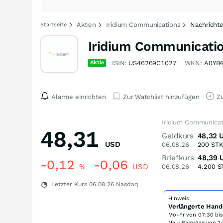
Aktien
Iridium Communications
Nachricht
Startseite
Iridium Communicatio
Aktie
ISIN:
US46269C1027
WKN:
A0YB
Alarme einrichten
Zur Watchlist hinzufügen
Zu
Iridium Communicat
48,31
Geldkurs
48,32
USD
06.08.26
200
ST
Briefkurs
48,39
-0,12
-0,06
%
USD
06.08.26
4.200
S
Letzter Kurs
06.08.26
Nasdaq
Hinweis
Verlängerte Hand
Mo-Fr von
07:30 bi
Neu: Samstag von 14