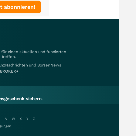
t abonnieren!
für einen aktuellen und fundierten
 treffen.
nanzNachrichten und BörsenNews
BROKER+
sgeschenk sichern.
U
V
W
X
Y
Z
gungen