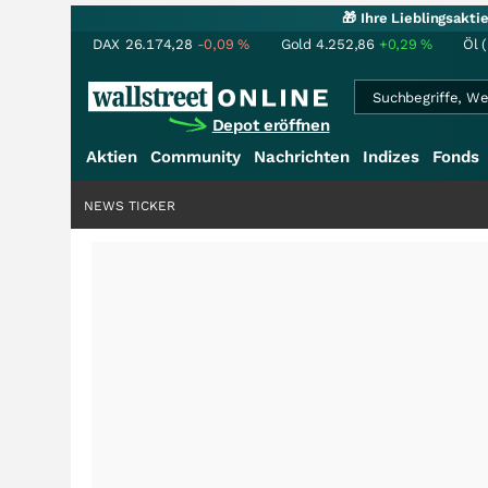
🎁 Ihre Lieblingsakt
DAX
26.174,28
-0,09
%
Gold
4.252,86
+0,29
%
Öl 
Depot eröffnen
Aktien
Community
Nachrichten
Indizes
Fonds
NEWS TICKER