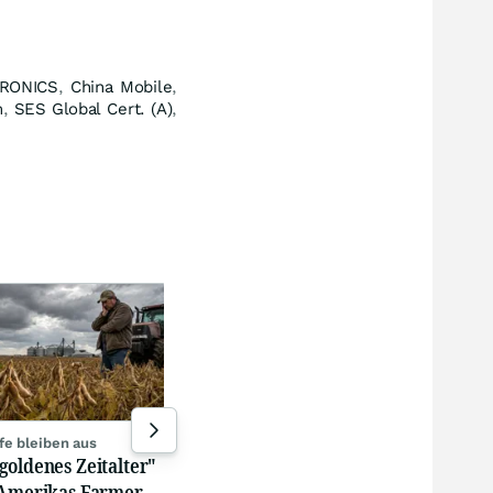
RONICS
,
China Mobile
,
m
,
SES Global Cert. (A)
,
Deut
Nie
Daimler Truck will in USA
Wir
neues Werk bauen
gest
gestern 21:05
fe bleiben aus
goldenes Zeitalter"
 Amerikas Farmer