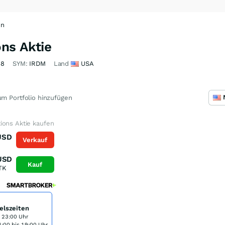
en
ns Aktie
48
SYM:
IRDM
Land
USA
m Portfolio hinzufügen
ions Aktie kaufen
USD
Verkauf
K
USD
Kauf
TK
elszeiten
s 23:00 Uhr
:00 bis 19:00 Uhr