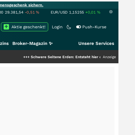
mensgeschenk sichern.
00
29.381,54
-0,51
%
EUR/USD
1,15255
+0,01
%
Aktie geschenkt!
Login
Push-Kurse
zins
Broker-Magazin ✨
Unsere Services
+++
Schwere Seltene Erden: Entsteht hier die nächste Milliardenstory
Anzeige