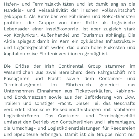
Hafen- und Terminalaktivitäten und ist damit eng an die
Handels- und Reiseaktivität der irischen Volkswirtschaft
gekoppelt. Als Betreiber von Fährlinien und RoRo-Diensten
profitiert die Gruppe von ihrer Rolle als logistische
Lebensader einer Inselökonomie, ist aber zugleich stark
von Konjunktur, Außenhandel und Tourismus abhängig. Die
Aktie spiegelt damit im Kern ein zyklisches Infrastruktur-
und Logistikgeschäft wider, das durch hohe Fixkosten und
kapitalintensive Flotteninvestitionen geprägt ist.
Die Erlöse der Irish Continental Group stammen im
Wesentlichen aus zwei Bereichen: dem Fährgeschäft mit
Passagieren und Fracht sowie dem Container- und
Terminalsegment. Im Fährbereich generiert das
Unternehmen Einnahmen aus Ticketverkäufen, Kabinen-
und Bordumsätzen sowie aus der Beförderung von Lkw,
Trailern und sonstiger Fracht. Dieser Teil des Geschäfts
verbindet klassische Reisedienstleistungen mit stabileren
Logistikströmen. Das Container- und Terminalgeschäft
umfasst den Betrieb von Containerlinien und Hafenanlagen,
die Umschlag- und Logistikdienstleistungen für Reedereien
und Spediteure erbringen. Damit ist die Gruppe nicht nur