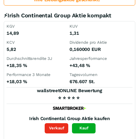
⚡Irish Continental Group Aktie kompakt
KGV
KUV
14,89
1,31
KCV
Dividende pro Aktie
5,82
0,160000
EUR
Durchschnittsrendite 3J
Jahresperformance
+18,35
%
+43,48
%
Performance 3 Monate
Tagesvolumen
+18,03
%
676.607 St.
wallstreetONLINE Bewertung
⭐
⭐
⭐
⭐
⭐
Irish Continental Group
Aktie kaufen
Verkauf
Kauf