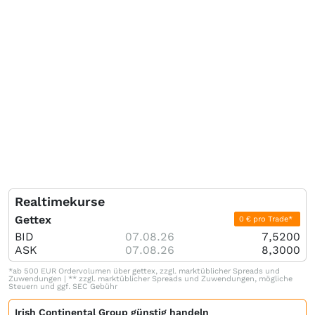
Realtimekurse
Gettex
0 € pro Trade*
BID
07.08.26
7,5200
ASK
07.08.26
8,3000
*ab 500 EUR Ordervolumen über gettex, zzgl. marktüblicher Spreads und
Zuwendungen | ** zzgl. marktüblicher Spreads und Zuwendungen, mögliche
Steuern und ggf. SEC Gebühr
Irish Continental Group günstig handeln