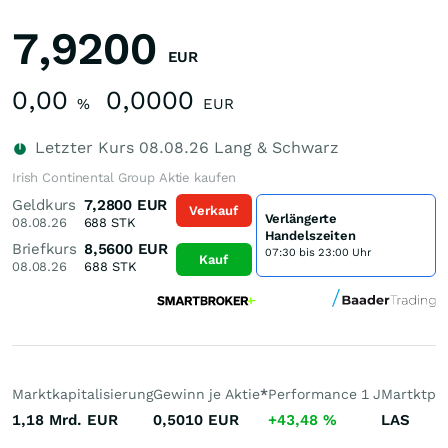
7,9200
EUR
0,00
0,0000
%
EUR
Letzter Kurs
08.08.26
Lang & Schwarz
Irish Continental Group Aktie kaufen
Geldkurs
7,2800
EUR
Verkauf
Verlängerte
08.08.26
688
STK
Handelszeiten
Briefkurs
8,5600
EUR
07:30 bis 23:00 Uhr
Kauf
08.08.26
688
STK
Marktkapitalisierung
Gewinn je Aktie
*
Performance 1 J
Martktpla
1,18 Mrd.
EUR
0,5010
EUR
+43,48
%
LAS