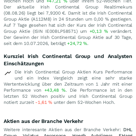
Wochen Hoch und
+47,21
%
über ihrem 52-Wochen Tief.
Der aktuelle Irish Continental Group Realtimekurs
(
08.08.26
) liegt bei 7,9200
€
. Damit ist die Irish Continental
Group Aktie (A112M8) in 24 Stunden um
0,00
%
gestiegen.
Auf 7 Tage gesehen hat sich der Kurs der Irish Continental
Group Aktie (ISIN IE00BLP58571) um
+0,13
%
verändert.
Der Gewinn der Irish Continental Group Aktie auf 30 Tage,
seit dem 10.07.2026, beträgt
+24,72
%
.
Kursziel Irish Continental Group und Analysten
Einschätzungen
Die Irish Continental Group Aktien Kurs Performance
und ein Index Vergleich zeigt eine sehr starke
Wertentwicklung über den Zeitraum von 1 Jahr mit einer
Performance von
+43,48
%
. Die Performance ist in den
letzten 52 Wochen positiv und Irish Continental Group
notiert zurzeit
-1,61
%
unter dem 52-Wochen Hoch.
Aktien aus der Branche Verkehr
Weitere interesante Aktien aus der Branche Verkehr:
DHL
Group
,
Volatus Aerospace
,
Hoegh Autoliners
,
EHang