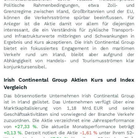
Politische Rahmenbedingungen, etwa Zoll- und
Grenzregime zwischen Irland, Großbritannien und der EU,
können die Verkehrsströme spürbar beeinflussen. Für
Anleger ist die Aktie damit vor allem für diejenigen
interessant, die ein Verständnis für zyklische Transport-
und Infrastrukturwerte mitbringen und Schwankungen in
Ergebnis und Kurs akzeptieren. Die Irish Continental Group
bietet ein fokussiertes Engagement in den maritimen
Verkehr rund um Irland, bleibt aber aufgrund der
Abhängigkeit von Handels- und Tourismusströmen klar
konjunktursensibel.
Irish Continental Group Aktien Kurs und Index
Vergleich
Das börsennotierte Unternehmen Irish Continental Group
ist in Irland gelistet. Das Unternehmen verfügt über eine
Marktkapitalisierung von 1,18 Mrd.
EUR
und seine
Geschäftsaktivitäten sind vorwiegend der Branche Verkehr
zuzuordnen. Die Aktie verzeichnet eine Jahresperformance
von
+27,33
%
. Die aktuelle Monatsperformance beträgt
+0,13
%
. Derzeit notiert die Aktie
-1,61
%
unter ihrem 52-