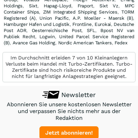
Holdings
,
Sixt
,
Hapag-Lloyd
,
Fraport
,
Sixt Vz
,
MPC
Container Ships
,
ZIM Integrated Shipping Services
,
TORM
Registered (A)
,
Union Pacific
,
A.P. Moeller - Maersk (B)
,
Hamburger Hafen und Logistik
,
Frontline
,
Eurokai
,
Deutsche
Post ADR
,
Oesterreichische Post
,
SFL
,
Bpost NV van
Publiek Recht
,
Logwin
,
United Parcel Service Registered
(B)
,
Avance Gas Holding
,
Nordic American Tankers
,
Fedex
Im Durchschnitt erleiden 7 von 10 Kleinanlegern
Verluste beim Handel mit Turbo-Zertifikaten. Turbo-
Zertifikate sind hoch risikoreiche Produkte und
nicht für langfristige Anlagestrategien geeignet.
Newsletter
Abonnieren Sie unsere kostenlosen Newsletter
und verpassen Sie nichts mehr aus der
Redaktion
Jetzt abonnieren!