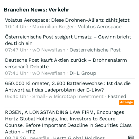
Branchen News: Verkehr
Volatus Aerospace: Diese Drohnen-Allianz zählt jetzt
10:14 Uhr · Maximilian Berger ·
Volatus Aerospace
Österreichische Post steigert Umsatz – Gewinn bricht
deutlich ein
07:47 Uhr · wO Newsflash ·
Oesterreichische Post
Deutsche Post kauft Aktien zurück – Drohnenalarm
verschärft Debatte
07:41 Uhr · wO Newsflash ·
DHL Group
650.000 Kilometer, 3.600 Batteriewechsel: Ist das die
Antwort auf das Ladeproblem der E-Lkw?
05:40 Uhr · Small- & MicroCap Investment ·
Fastned
Anzeige
ROSEN, A LONGSTANDING LAW FIRM, Encourages
Hertz Global Holdings, Inc. Investors to Secure
Counsel Before Important Deadline in Securities Class
Action - HTZ
08.08.26
· newsfile ·
Hertz Global Holdings