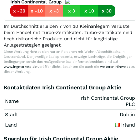
Irish Continental Group
x -30
x -10
x -3
x 3
x 10
x 30
Im Durchschnitt erleiden 7 von 10 Kleinanlegern Verluste
beim Handel mit Turbo-Zertifikaten. Turbo-Zertifikate sind
hoch risikoreiche Produkte und nicht für langfristige
Anlagestrategien geeignet.
Diese Werbung richtet sich nur an Personen mit Wohn-/Geschäftssitz in
Deutschland. Der jeweilige Basisprospekt, etwaige Nachträge, die Endgültigen
Bedingungen sowie das maßgebliche Basisinformationsblatt sind auf
www.ingmarkets.de
veröffentlicht. Beachten Sie auch die
weiteren Hinweise
zu
dieser Werbung.
Kontaktdaten Irish Continental Group Aktie
Irish Continental Group
Name
PLC
Stadt
Dublin
Land
Irland
Sparplan für Irish Continental Group Aktie