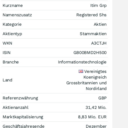
Kurzname
Itim Grp
Namenszusatz
Registered Shs
Kategorie
Aktien
Aktientyp
Stammaktien
WKN
A3CTJH
ISIN
GB00BMD2H500
Branche
Informationstechnologie
Vereinigtes
Koenigreich
Land
Grossbritannien und
Nordirland
Referenzwährung
GBP
Aktienanzahl
31,42 Mio.
Marktkapitalisierung
8,83 Mio.
EUR
Geschäftsjahresende
Dezember