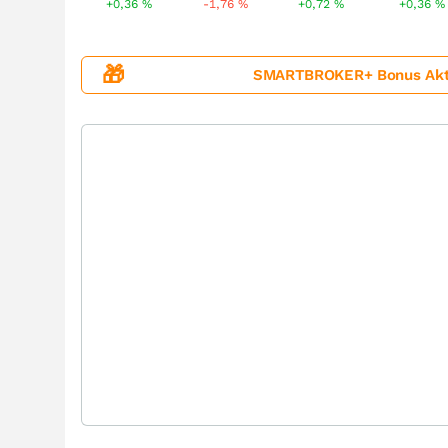
+0,36
%
-1,76
%
+0,72
%
+0,36
%
🎁
SMARTBROKER+ Bonus Aktion