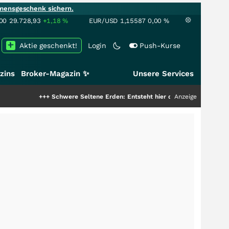
mensgeschenk sichern.
00
29.728,93
+1,18
%
EUR/USD
1,15587
0,00
%
Aktie geschenkt!
Login
Push-Kurse
zins
Broker-Magazin ✨
Unsere Services
+++
Schwere Seltene Erden: Entsteht hier die nächste Milliardenstory?
Anzeige
++