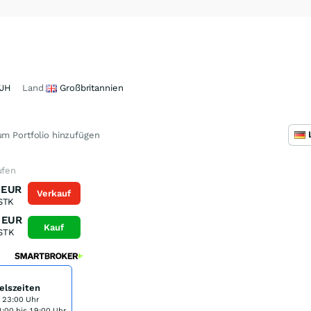
JH
Land
Großbritannien
m Portfolio hinzufügen
ufen
EUR
Verkauf
STK
EUR
Kauf
STK
elszeiten
s 23:00 Uhr
:00 bis 19:00 Uhr