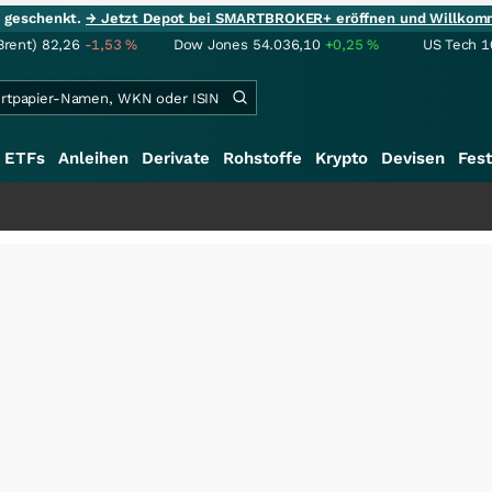
ie geschenkt.
→ Jetzt Depot bei SMARTBROKER+ eröffnen und Willkom
Brent)
82,26
-1,53
%
Dow Jones
54.036,10
+0,25
%
US Tech 1
ETFs
Anleihen
Derivate
Rohstoffe
Krypto
Devisen
Fest