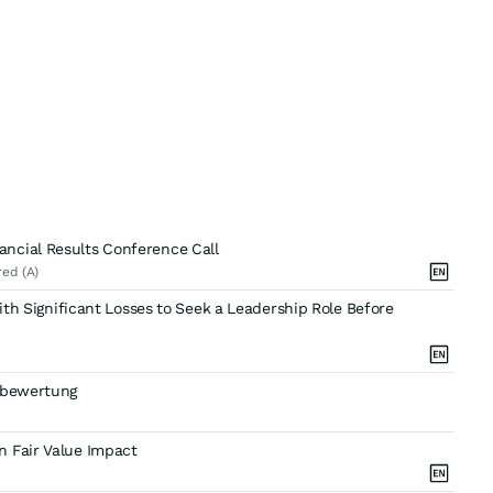
ncial Results Conference Call
red (A)
with Significant Losses to Seek a Leadership Role Before
eubewertung
n Fair Value Impact