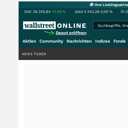
🎁 Ihre Lieblingsakt
DAX
26.355,84
+0,69
%
Gold
4.342,26
0,00
%
Öl (
Depot eröffnen
Aktien
Community
Nachrichten
Indizes
Fonds
NEWS TICKER