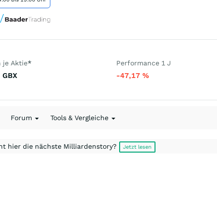
je Aktie
*
Performance 1 J
GBX
-47,17
%
Forum
Tools & Vergleiche
t hier die nächste Milliardenstory?
Jetzt lesen