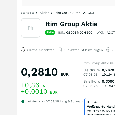
Aktien
Itim Group Aktie | A3CTJH
Startseite
Itim Group Aktie
Aktie
ISIN:
GB00BMD2H500
WKN:
A3CT
Alarme einrichten
Zur Watchlist hinzufügen
Zu
Itim Group Aktie ka
0,2810
Geldkurs
0,2620
EUR
07.08.26
19.194
Briefkurs
0,3000
+0,36
%
07.08.26
19.194
+0,0010
EUR
Letzter Kurs
07.08.26
Lang & Schwarz
Hinweis
Verlängerte Hand
Mo-Fr von
07:30 bi
Neu: Samstag von 14