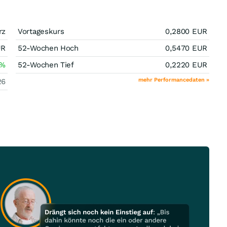
rz
Vortageskurs
0,2800
EUR
UR
52-Wochen Hoch
0,5470
EUR
%
52-Wochen Tief
0,2220
EUR
mehr Performancedaten »
26