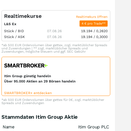
Realtimekurse
Realtimekurs öffnen
4 € pro Trade**
L&S Ex
Stück /
BID
07.08.26
19.194
/
0,2620
Stück /
ASK
07.08.26
19.194
/
0,3000
*ab 500 EUR Ordervolumen über gettex, zzgl. marktüblicher Spreads
und Zuwendungen | ** zzgl. marktüblicher Spreads und
Zuwendungen, mögliche Steuern und ggf. SEC Gebühr
Itim Group günstig handeln
Über 95.000 Aktien an 29 Börsen handeln
SMARTBROKER+ entdecken
*ab 500 EUR Ordervolumen über gettex für 0€, zzgl. marktüblicher
Spreads und Zuwendungen
Stammdaten Itim Group Aktie
Name
Itim Group PLC