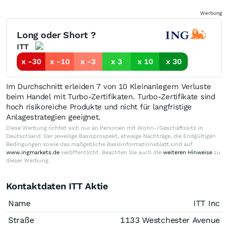
Werbung
Long oder Short ?
ITT
x -30
x -10
x -3
x 3
x 10
x 30
Im Durchschnitt erleiden 7 von 10 Kleinanlegern Verluste
beim Handel mit Turbo-Zertifikaten. Turbo-Zertifikate sind
hoch risikoreiche Produkte und nicht für langfristige
Anlagestrategien geeignet.
Diese Werbung richtet sich nur an Personen mit Wohn-/Geschäftssitz in
Deutschland. Der jeweilige Basisprospekt, etwaige Nachträge, die Endgültigen
Bedingungen sowie das maßgebliche Basisinformationsblatt sind auf
www.ingmarkets.de
veröffentlicht. Beachten Sie auch die
weiteren Hinweise
zu
dieser Werbung.
Kontaktdaten ITT Aktie
Name
ITT Inc
Straße
1133 Westchester Avenue