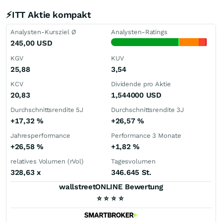
⚡ITT Aktie kompakt
Analysten-Kursziel Ø
Analysten-Ratings
245,00
USD
KGV
KUV
25,88
3,54
KCV
Dividende pro Aktie
20,83
1,544000
USD
Durchschnittsrendite 5J
Durchschnittsrendite 3J
+17,32
%
+26,57
%
Jahresperformance
Performance 3 Monate
+26,58
%
+1,82
%
relatives Volumen (rVol)
Tagesvolumen
328,63
x
346.645 St.
wallstreetONLINE Bewertung
⭐
⭐
⭐
⭐