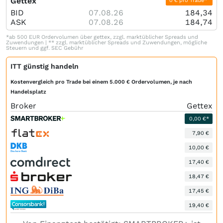
Gettex
0 € pro Trade*
BID
07.08.26
184,34
ASK
07.08.26
184,74
*ab 500 EUR Ordervolumen über gettex, zzgl. marktüblicher Spreads und
Zuwendungen | ** zzgl. marktüblicher Spreads und Zuwendungen, mögliche
Steuern und ggf. SEC Gebühr
ITT günstig handeln
Kostenvergleich pro Trade bei einem 5.000 € Ordervolumen, je nach
Handelsplatz
Broker
Gettex
0,00 €*
7,90 €
10,00 €
17,40 €
18,47 €
17,45 €
19,40 €