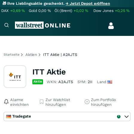
🎁 Ihre Lieblingsaktie geschenkt.
→ Jetzt Depot eröffnen
DAX
+0,69
%
Gold
0,00
%
Öl (Brent)
+0,02
%
Dow Jones
+0,25
%
Aktien
ITT Aktie | A2AJTS
Startseite
ITT Aktie
Aktie
WKN:
A2AJTS
SYM:
2II
Land
Alarme
Zur Watchlist
Zum Portfolio
einrichten
hinzufügen
hinzufügen
Tradegate