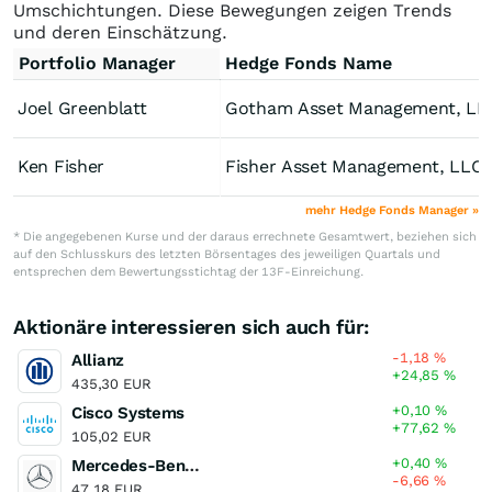
Umschichtungen. Diese Bewegungen zeigen Trends
und deren Einschätzung.
Portfolio Manager
Hedge Fonds Name
Joel Greenblatt
Gotham Asset Management, LL
Ken Fisher
Fisher Asset Management, LLC
mehr Hedge Fonds Manager »
* Die angegebenen Kurse und der daraus errechnete Gesamtwert, beziehen sich
auf den Schlusskurs des letzten Börsentages des jeweiligen Quartals und
entsprechen dem Bewertungsstichtag der 13F-Einreichung.
Aktionäre interessieren sich auch für:
-1,18
%
Allianz
+24,85
%
435,30 EUR
+0,10
%
Cisco Systems
+77,62
%
105,02 EUR
+0,40
%
Mercedes-Benz Group
-6,66
%
47,18 EUR