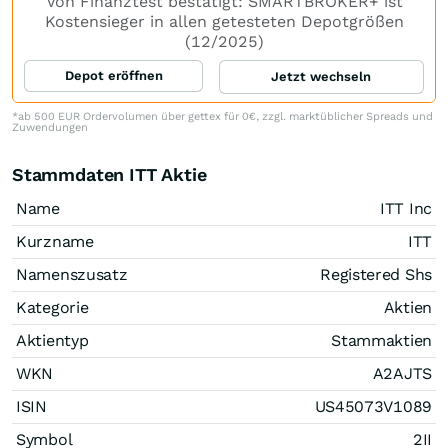
Von Finanztest bestätigt: SMARTBROKER+ ist
Kostensieger in allen getesteten Depotgrößen
(12/2025)
Depot eröffnen
Jetzt wechseln
*ab 500 EUR Ordervolumen über gettex für 0€, zzgl. marktüblicher Spreads und
Zuwendungen
Stammdaten ITT Aktie
Name
ITT Inc
Kurzname
ITT
Namenszusatz
Registered Shs
Kategorie
Aktien
Aktientyp
Stammaktien
WKN
A2AJTS
ISIN
US45073V1089
Symbol
2II