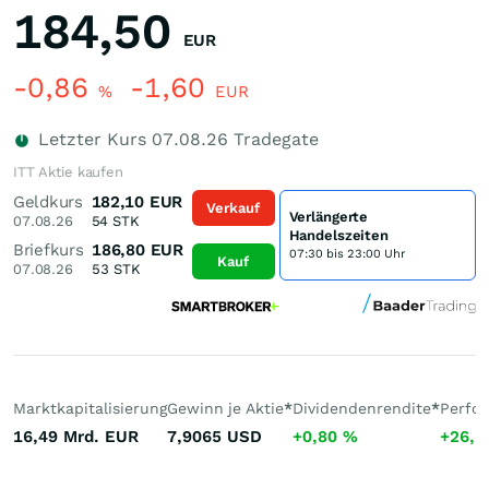
184,50
EUR
-0,86
-1,60
%
EUR
Letzter Kurs
07.08.26
Tradegate
ITT Aktie kaufen
Geldkurs
182,10
EUR
Verkauf
Verlängerte
07.08.26
54
STK
Handelszeiten
Briefkurs
186,80
EUR
07:30 bis 23:00 Uhr
Kauf
07.08.26
53
STK
Marktkapitalisierung
Gewinn je Aktie
*
Dividendenrendite
*
Perfo
16,49 Mrd.
EUR
7,9065
USD
+0,80
%
+26,