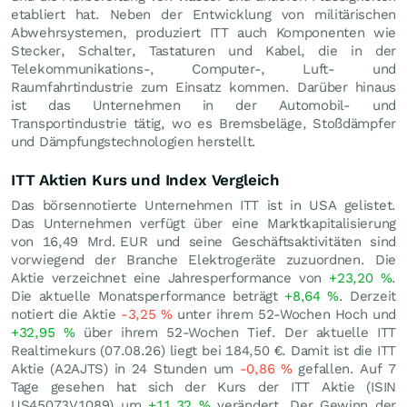
etabliert hat. Neben der Entwicklung von militärischen
Abwehrsystemen, produziert ITT auch Komponenten wie
Stecker, Schalter, Tastaturen und Kabel, die in der
Telekommunikations-, Computer-, Luft- und
Raumfahrtindustrie zum Einsatz kommen. Darüber hinaus
ist das Unternehmen in der Automobil- und
Transportindustrie tätig, wo es Bremsbeläge, Stoßdämpfer
und Dämpfungstechnologien herstellt.
ITT Aktien Kurs und Index Vergleich
Das börsennotierte Unternehmen ITT ist in USA gelistet.
Das Unternehmen verfügt über eine Marktkapitalisierung
von 16,49 Mrd.
EUR
und seine Geschäftsaktivitäten sind
vorwiegend der Branche Elektrogeräte zuzuordnen. Die
Aktie verzeichnet eine Jahresperformance von
+23,20
%
.
Die aktuelle Monatsperformance beträgt
+8,64
%
. Derzeit
notiert die Aktie
-3,25
%
unter ihrem 52-Wochen Hoch und
+32,95
%
über ihrem 52-Wochen Tief. Der aktuelle ITT
Realtimekurs (
07.08.26
) liegt bei 184,50
€
. Damit ist die ITT
Aktie (A2AJTS) in 24 Stunden um
-0,86
%
gefallen. Auf 7
Tage gesehen hat sich der Kurs der ITT Aktie (ISIN
US45073V1089) um
+11,32
%
verändert. Der Gewinn der