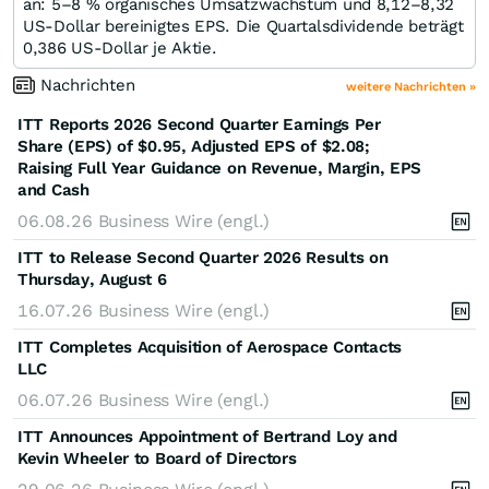
an: 5–8 % organisches Umsatzwachstum und 8,12–8,32
US-Dollar bereinigtes EPS. Die Quartalsdividende beträgt
0,386 US-Dollar je Aktie.
Nachrichten
weitere Nachrichten »
ITT Reports 2026 Second Quarter Earnings Per
Share (EPS) of $0.95, Adjusted EPS of $2.08;
Raising Full Year Guidance on Revenue, Margin, EPS
and Cash
06.08.26
Business Wire (engl.)
ITT to Release Second Quarter 2026 Results on
Thursday, August 6
16.07.26
Business Wire (engl.)
ITT Completes Acquisition of Aerospace Contacts
LLC
06.07.26
Business Wire (engl.)
ITT Announces Appointment of Bertrand Loy and
Kevin Wheeler to Board of Directors