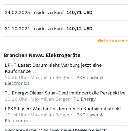
24.02.2025
24.02.2025
Insiderverkauf
140,71
USD
31.10.2024
31.10.2024
Insiderverkauf
140,12
USD
alle Insidertrades »
Branchen News: Elektrogeräte
LPKF Laser: Darum sieht Warburg jetzt eine
Kaufchance
10:26 Uhr · Maximilian Berger ·
LPKF Laser &
Electronics
T1 Energy: Dieser Solar-Deal verändert die Perspektive
10:26 Uhr · Maximilian Berger ·
T1 Energy
LPKF Laser: Was hinter dem neuen Kaufsignal steckt
10:14 Uhr · Maximilian Berger ·
LPKF Laser &
Electronics
Siemens-Aktie: Was zwei neue US-Werke jetzt