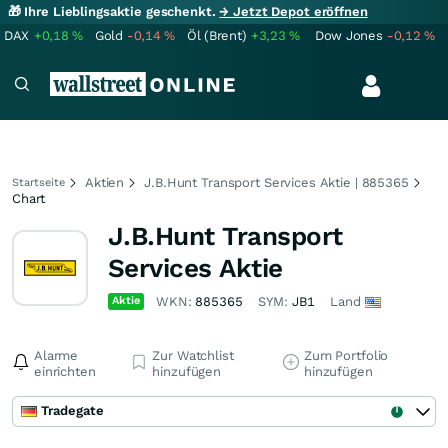
🎁 Ihre Lieblingsaktie geschenkt.
→ Jetzt Depot eröffnen
DAX
+0,18
%
Gold
-0,14
%
Öl (Brent)
+3,23
%
Dow Jones
-0,12
%
Aktien
J.B.Hunt Transport Services Aktie | 885365
Startseite
Chart
J.B.Hunt Transport
Services Aktie
Aktie
WKN:
885365
SYM:
JB1
Land
Alarme
Zur Watchlist
Zum Portfolio
einrichten
hinzufügen
hinzufügen
Tradegate