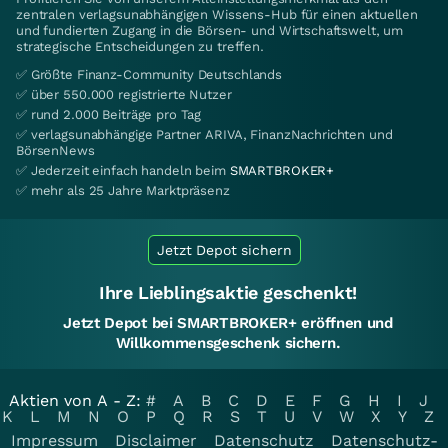
zentralen verlagsunabhängigen Wissens-Hub für einen aktuellen
und fundierten Zugang in die Börsen- und Wirtschaftswelt, um
strategische Entscheidungen zu treffen.
✅ Größte Finanz-Community Deutschlands
✅ über 550.000 registrierte Nutzer
✅ rund 2.000 Beiträge pro Tag
✅ verlagsunabhängige Partner ARIVA, FinanzNachrichten und
BörsenNews
✅ Jederzeit einfach handeln beim
SMARTBROKER+
✅ mehr als 25 Jahre Marktpräsenz
Jetzt Depot sichern
Ihre Lieblingsaktie geschenkt!
Jetzt Depot bei SMARTBROKER+ eröffnen und
Willkommensgeschenk sichern.
Aktien von A - Z:
#
A
B
C
D
E
F
G
H
I
J
K
L
M
N
O
P
Q
R
S
T
U
V
W
X
Y
Z
Impressum
Disclaimer
Datenschutz
Datenschutz-