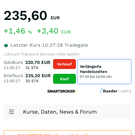
235,60
EUR
+1,46
+3,40
%
EUR
Letzter Kurs
10:37:38
Tradegate
J.B.Hunt Transport Services Aktie kaufen
Geldkurs
230,70
EUR
Verkauf
Verlängerte
12:55:27
31
STK
Handelszeiten
Briefkurs
235,20
EUR
07:30 bis 23:00 Uhr
Kauf
12:55:27
30
STK
Kurse, Daten, News & Forum