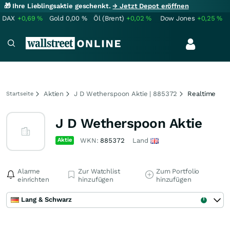
🎁 Ihre Lieblingsaktie geschenkt.
→ Jetzt Depot eröffnen
DAX
+0,69
%
Gold
0,00
%
Öl (Brent)
+0,02
%
Dow Jones
+0,25
%
Aktien
J D Wetherspoon Aktie | 885372
Realtime
Startseite
J D Wetherspoon Aktie
Aktie
WKN:
885372
Land
Alarme
Zur Watchlist
Zum Portfolio
einrichten
hinzufügen
hinzufügen
Lang & Schwarz