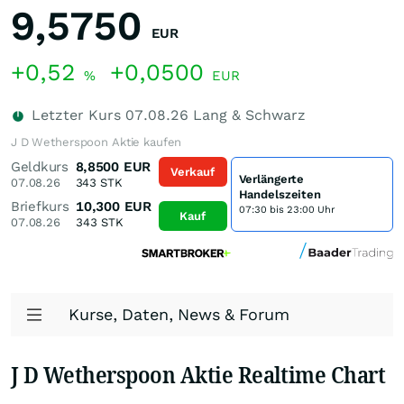
9,5750
EUR
+0,52
+0,0500
%
EUR
Letzter Kurs
07.08.26
Lang & Schwarz
J D Wetherspoon Aktie kaufen
Geldkurs
8,8500
EUR
Verkauf
Verlängerte
07.08.26
343
STK
Handelszeiten
Briefkurs
10,300
EUR
07:30 bis 23:00 Uhr
Kauf
07.08.26
343
STK
Kurse, Daten, News & Forum
J D Wetherspoon Aktie Realtime Chart