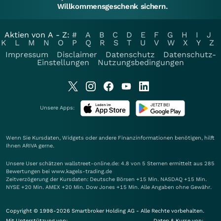
Willkommensgeschenk sichern.
Aktien von A - Z:
#
A
B
C
D
E
F
G
H
I
J
K
L
M
N
O
P
Q
R
S
T
U
V
W
X
Y
Z
Impressum
Disclaimer
Datenschutz
Datenschutz-
Einstellungen
Nutzungsbedingungen
Unsere Apps:
Wenn Sie Kursdaten, Widgets oder andere Finanzinformationen benötigen, hilft
Ihnen
ARIVA
gerne.
Unsere User schätzen wallstreet-online.de: 4.8 von 5 Sternen ermittelt aus 285
Bewertungen bei www.kagels-trading.de
Zeitverzögerung der Kursdaten: Deutsche Börsen +15 Min. NASDAQ +15 Min.
NYSE +20 Min. AMEX +20 Min. Dow Jones +15 Min. Alle Angaben ohne Gewähr.
Copyright © 1998-2026 Smartbroker Holding AG - Alle Rechte vorbehalten.
Mit Unterstützung von:
Daten & Kurse von: