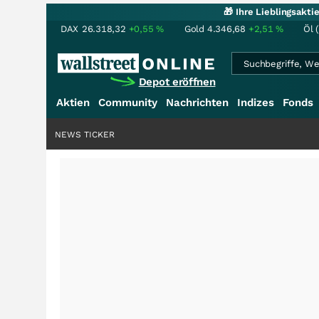
🎁 Ihre Lieblingsakt
DAX
26.318,32
+0,55
%
Gold
4.346,68
+2,51
%
Öl 
Depot eröffnen
Aktien
Community
Nachrichten
Indizes
Fonds
NEWS TICKER