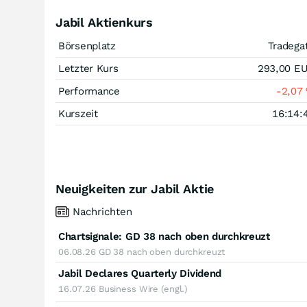
Jabil Aktienkurs
Börsenplatz
Tradega
Letzter Kurs
293,00
E
Performance
-2,07
Kurszeit
16:14:
Neuigkeiten zur Jabil Aktie
Nachrichten
Chartsignale:
GD 38 nach oben durchkreuzt
06.08.26
GD 38 nach oben durchkreuzt
Jabil Declares Quarterly Dividend
16.07.26
Business Wire (engl.)