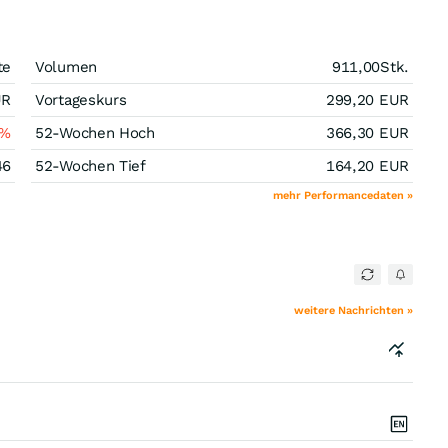
te
Volumen
911,00
Stk.
UR
Vortageskurs
299,20
EUR
%
52-Wochen Hoch
366,30
EUR
46
52-Wochen Tief
164,20
EUR
mehr Performancedaten »
weitere Nachrichten »