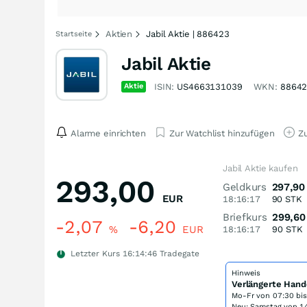
Aktien
Jabil Aktie | 886423
Startseite
Jabil Aktie
Aktie
ISIN:
US4663131039
WKN:
8864
Alarme einrichten
Zur Watchlist hinzufügen
Zu
Jabil Aktie kaufen
293,00
Geldkurs
297,90
EUR
18:16:17
90
STK
Briefkurs
299,60
-2,07
-6,20
%
EUR
18:16:17
90
STK
Letzter Kurs
16:14:46
Tradegate
Hinweis
Verlängerte Hand
Mo-Fr von
07:30 bi
Neu: Samstag von 14