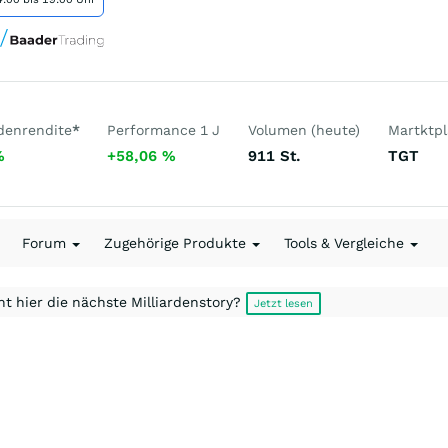
denrendite
*
Performance 1 J
Volumen (heute)
Martktpl
%
+58,06
%
911
St.
TGT
Forum
Zugehörige Produkte
Tools & Vergleiche
t hier die nächste Milliardenstory?
Jetzt lesen