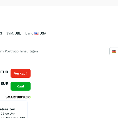
23
SYM:
JBL
Land
USA
m Portfolio hinzufügen
EUR
Verkauf
EUR
Kauf
elszeiten
s 23:00 Uhr
:00 bis 19:00 Uhr