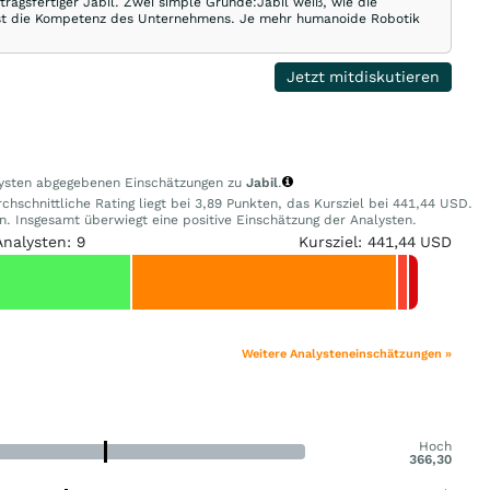
tragsfertiger Jabil. Zwei simple Gründe:Jabil weiß, wie die
s ist die Kompetenz des Unternehmens. Je mehr humanoide Robotik
Jetzt mitdiskutieren
alysten abgegebenen Einschätzungen zu
Jabil
.
hschnittliche Rating liegt bei 3,89 Punkten, das Kursziel bei 441,44 USD.
 Insgesamt überwiegt eine positive Einschätzung der Analysten.
Analysten: 9
Kursziel: 441,44 USD
Weitere Analysteneinschätzungen »
Hoch
366,30