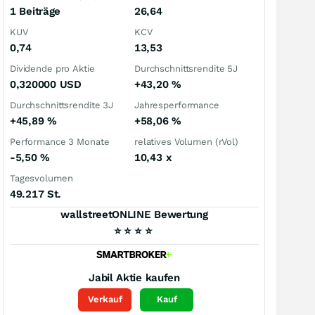
1 Beiträge
26,64
KUV
KCV
0,74
13,53
Dividende pro Aktie
Durchschnittsrendite 5J
0,320000
USD
+43,20
%
Durchschnittsrendite 3J
Jahresperformance
+45,89
%
+58,06
%
Performance 3 Monate
relatives Volumen (rVol)
-5,50
%
10,43
x
Tagesvolumen
49.217 St.
wallstreetONLINE Bewertung
⭐
⭐
⭐
⭐
Jabil
Aktie kaufen
Verkauf
Kauf