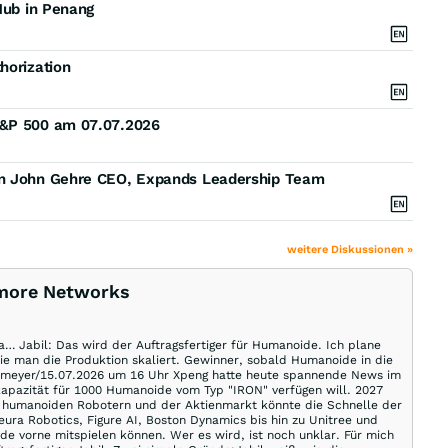
Hub in Penang
horization
S&P 500 am 07.07.2026
an John Gehre CEO, Expands Leadership Team
weitere Diskussionen »
camore Networks
a… Jabil: Das wird der Auftragsfertiger für Humanoide. Ich plane
wie man die Produktion skaliert. Gewinner, sobald Humanoide in die
rg-meyer/15.07.2026 um 16 Uhr Xpeng hatte heute spannende News im
pazität für 1000 Humanoide vom Typ "IRON" verfügen will. 2027
zu humanoiden Robotern und der Aktienmarkt könnte die Schnelle der
ura Robotics, Figure AI, Boston Dynamics bis hin zu Unitree und
e vorne mitspielen können. Wer es wird, ist noch unklar. Für mich