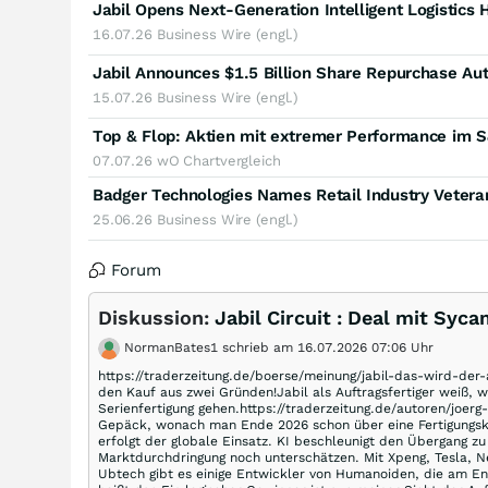
Jabil Opens Next-Generation Intelligent Logistics 
16.07.26
Business Wire (engl.)
Jabil Announces $1.5 Billion Share Repurchase Aut
15.07.26
Business Wire (engl.)
Top & Flop: Aktien mit extremer Performance im 
07.07.26
wO Chartvergleich
Badger Technologies Names Retail Industry Veter
25.06.26
Business Wire (engl.)
Forum
Diskussion:
Jabil Circuit : Deal mit Sy
NormanBates1 schrieb am 16.07.2026 07:06 Uhr
https://traderzeitung.de/boerse/meinung/jabil-das-wird-der-
den Kauf aus zwei Gründen!Jabil als Auftragsfertiger weiß, 
Serienfertigung gehen.https://traderzeitung.de/autoren/joe
Gepäck, wonach man Ende 2026 schon über eine Fertigungska
erfolgt der globale Einsatz. KI beschleunigt den Übergang 
Marktdurchdringung noch unterschätzen. Mit Xpeng, Tesla, Ne
Ubtech gibt es einige Entwickler von Humanoiden, die am End