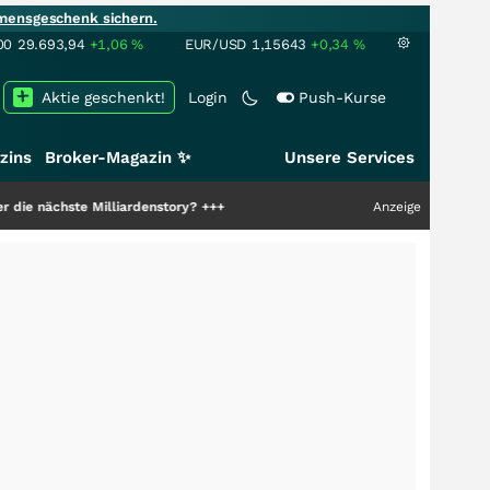
mensgeschenk sichern.
00
29.693,94
+1,06
%
EUR/USD
1,15643
+0,34
%
Aktie geschenkt!
Login
Push-Kurse
zins
Broker-Magazin ✨
Unsere Services
e Milliardenstory?
+++
Anzeige