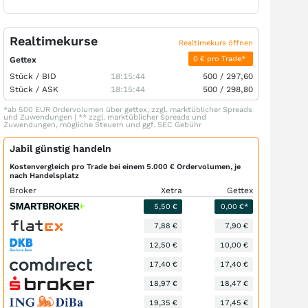
Realtimekurse
Realtimekurs öffnen
0 € pro Trade*
Gettex
Stück /
BID
18:15:44
500
/
297,60
Stück /
ASK
18:15:44
500
/
298,80
*ab 500 EUR Ordervolumen über gettex, zzgl. marktüblicher Spreads
und Zuwendungen | ** zzgl. marktüblicher Spreads und
Zuwendungen, mögliche Steuern und ggf. SEC Gebühr
Jabil günstig handeln
Kostenvergleich pro Trade bei einem 5.000 € Ordervolumen, je
nach Handelsplatz
Broker
Xetra
Gettex
5,50 €
0,00 €*
7,88 €
7,90 €
12,50 €
10,00 €
17,40 €
17,40 €
18,97 €
18,47 €
19,35 €
17,45 €