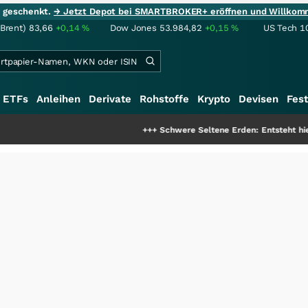
ie geschenkt.
→ Jetzt Depot bei SMARTBROKER+ eröffnen und Willkom
(Brent)
83,66
+0,14
%
Dow Jones
53.984,82
+0,15
%
US Tech 1
ETFs
Anleihen
Derivate
Rohstoffe
Krypto
Devisen
Fest
+++
Schwere Seltene Erden: Entsteht hier die nächst