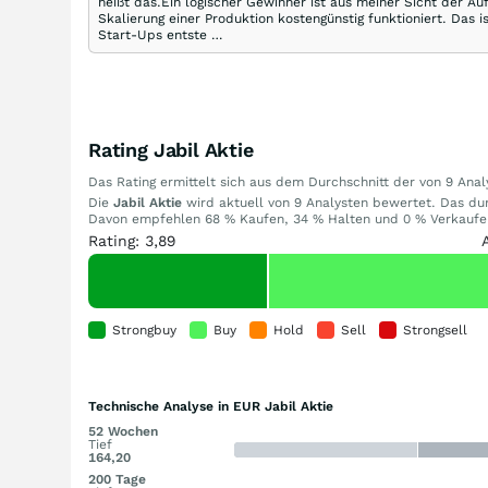
heißt das.Ein logischer Gewinner ist aus meiner Sicht der Auf
Skalierung einer Produktion kostengünstig funktioniert. Da
Start-Ups entste …
Rating Jabil Aktie
Das Rating ermittelt sich aus dem Durchschnitt der von 9 An
Die
Jabil Aktie
wird aktuell von 9 Analysten bewertet. Das durc
Davon empfehlen 68 % Kaufen, 34 % Halten und 0 % Verkaufen.
Rating: 3,89
Strongbuy
Buy
Hold
Sell
Strongsell
Technische Analyse in EUR Jabil Aktie
52 Wochen
Tief
164,20
200 Tage