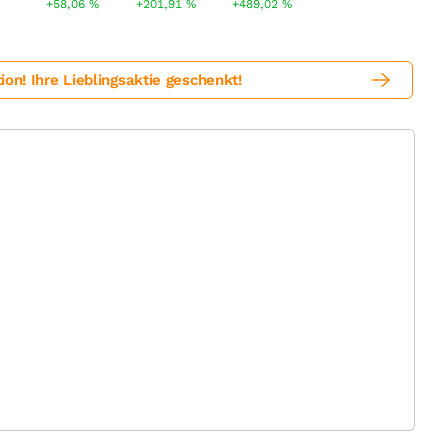
+58,06
%
+201,91
%
+489,02
%
! Ihre Lieblingsaktie geschenkt!