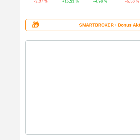
-2,07
%
+15,21
%
+4,96
%
-5,50
%
🎁
SMARTBROKER+ Bonus Aktion