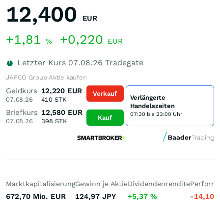
12,400
EUR
+1,81
+0,220
%
EUR
Letzter Kurs
07.08.26
Tradegate
JAFCO Group Aktie kaufen
Geldkurs
12,220
EUR
Verkauf
Verlängerte
07.08.26
410
STK
Handelszeiten
Briefkurs
12,580
EUR
07:30 bis 23:00 Uhr
Kauf
07.08.26
398
STK
Marktkapitalisierung
Gewinn je Aktie
Dividendenrendite
Performa
672,70 Mio.
EUR
124,97
JPY
+5,37
%
-14,10