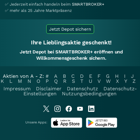
✅ Jederzeit einfach handeln beim
SMARTBROKER+
✅ mehr als 25 Jahre Marktpräsenz
Jetzt Depot sichern
Ihre Lieblingsaktie geschenkt!
Jetzt Depot bei SMARTBROKER+ eröffnen und
Willkommensgeschenk sichern.
Aktien von A - Z:
#
A
B
C
D
E
F
G
H
I
J
K
L
M
N
O
P
Q
R
S
T
U
V
W
X
Y
Z
Impressum
Disclaimer
Datenschutz
Datenschutz-
Einstellungen
Nutzungsbedingungen
Unsere Apps: