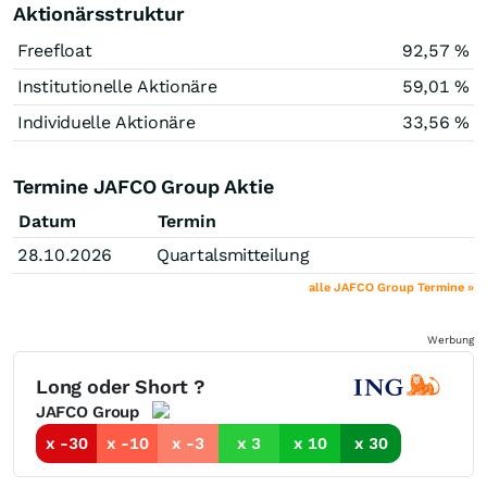
Aktionärsstruktur
Freefloat
92,57 %
Institutionelle Aktionäre
59,01 %
Individuelle Aktionäre
33,56 %
Termine JAFCO Group Aktie
Datum
Termin
28.10.2026
Quartalsmitteilung
alle JAFCO Group Termine »
Werbung
Long oder Short ?
JAFCO Group
x -30
x -10
x -3
x 3
x 10
x 30