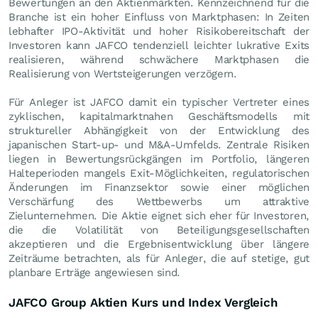
Bewertungen an den Aktienmärkten. Kennzeichnend für die
Branche ist ein hoher Einfluss von Marktphasen: In Zeiten
lebhafter IPO-Aktivität und hoher Risikobereitschaft der
Investoren kann JAFCO tendenziell leichter lukrative Exits
realisieren, während schwächere Marktphasen die
Realisierung von Wertsteigerungen verzögern.
Für Anleger ist JAFCO damit ein typischer Vertreter eines
zyklischen, kapitalmarktnahen Geschäftsmodells mit
struktureller Abhängigkeit von der Entwicklung des
japanischen Start-up- und M&A-Umfelds. Zentrale Risiken
liegen in Bewertungsrückgängen im Portfolio, längeren
Halteperioden mangels Exit-Möglichkeiten, regulatorischen
Änderungen im Finanzsektor sowie einer möglichen
Verschärfung des Wettbewerbs um attraktive
Zielunternehmen. Die Aktie eignet sich eher für Investoren,
die die Volatilität von Beteiligungsgesellschaften
akzeptieren und die Ergebnisentwicklung über längere
Zeiträume betrachten, als für Anleger, die auf stetige, gut
planbare Erträge angewiesen sind.
JAFCO Group Aktien Kurs und Index Vergleich