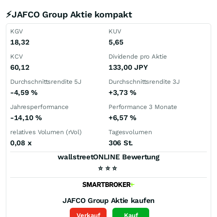
⚡JAFCO Group Aktie kompakt
KGV
KUV
18,32
5,65
KCV
Dividende pro Aktie
60,12
133,00
JPY
Durchschnittsrendite 5J
Durchschnittsrendite 3J
-4,59
%
+3,73
%
Jahresperformance
Performance 3 Monate
-14,10
%
+6,57
%
relatives Volumen (rVol)
Tagesvolumen
0,08
x
306 St.
wallstreetONLINE Bewertung
⭐
⭐
⭐
JAFCO Group
Aktie kaufen
Verkauf
Kauf