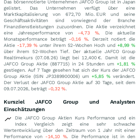
Das börsennotierte Unternehmen JAFCO Group ist in Japan
gelistet. Das Unternehmen verfügt über eine
Marktkapitalisierung von 672,70 Mio.
EUR
und seine
Geschäftsaktivitäten sind vorwiegend der Branche
Finanzdienstleistungen zuzuordnen. Die Aktie verzeichnet
eine Jahresperformance von
-4,73
%
. Die aktuelle
Monatsperformance beträgt
-0,16
%
. Derzeit notiert die
Aktie
-17,39
%
unter ihrem 52-Wochen Hoch und
+8,99
%
über ihrem 52-Wochen Tief. Der aktuelle JAFCO Group
Realtimekurs (
07.08.26
) liegt bei 12,400
€
. Damit ist die
JAFCO Group Aktie (887715) in 24 Stunden um
+1,81
%
gestiegen. Auf 7 Tage gesehen hat sich der Kurs der JAFCO
Group Aktie (ISIN JP3389900006) um
+5,85
%
verändert.
Der Verlust der JAFCO Group Aktie auf 30 Tage, seit dem
09.07.2026, beträgt
-0,32
%
.
Kursziel JAFCO Group und Analysten
Einschätzungen
Die JAFCO Group Aktien Kurs Performance und ein
Index Vergleich zeigt eine sehr schwache
Wertentwicklung über den Zeitraum von 1 Jahr mit einer
Performance von
-14,10
%
. Die Performance ist in den