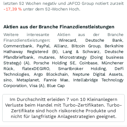
letzten 52 Wochen negativ und JAFCO Group notiert zurzeit
-17,39
%
unter dem 52-Wochen Hoch.
Aktien aus der Branche Finanzdienstleistungen
Weitere interesante Aktien aus der Branche
Finanzdienstleistungen:
Wirecard
,
Deutsche Bank
,
Commerzbank
,
PayPal
,
Allianz
,
Bitcoin Group
,
Berkshire
Hathaway Registered (B)
,
Lang & Schwarz
,
Deutsche
Pfandbriefbank
,
mutares
,
Microstrategy (Doing business
Strategy) (A)
,
Porsche Holding SE
,
Coinbase
,
Münchener
Rück
,
flatexDEGIRO
,
Smartbroker Holding
,
DeFi
Technologies
,
Argo Blockchain
,
Neptune Digital Assets
,
sino
,
Metaplanet
,
Fannie Mae
,
Intellabridge Technology
Corporation
,
Visa (A)
,
Blue Cap
Im Durchschnitt erleiden 7 von 10 Kleinanlegern
Verluste beim Handel mit Turbo-Zertifikaten. Turbo-
Zertifikate sind hoch risikoreiche Produkte und
nicht für langfristige Anlagestrategien geeignet.