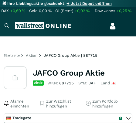
🎁 Ihre Lieblingsaktie geschenkt.
→ Jetzt Depot eröffnen
DAX
+0,69
%
Gold
0,00
%
Öl (Brent)
+0,02
%
Dow Jones
+0,25
%
Aktien
JAFCO Group Aktie | 887715
Startseite
JAFCO Group Aktie
Aktie
WKN:
887715
SYM:
JAF
Land
Alarme
Zur Watchlist
Zum Portfolio
einrichten
hinzufügen
hinzufügen
Tradegate