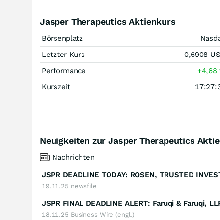
Jasper Therapeutics Aktienkurs
Börsenplatz
Nasd
Letzter Kurs
0,6908
U
Performance
+4,68
Kurszeit
17:27:
Neuigkeiten zur Jasper Therapeutics Aktie
Nachrichten
19.11.25
newsfile
18.11.25
Business Wire (engl.)