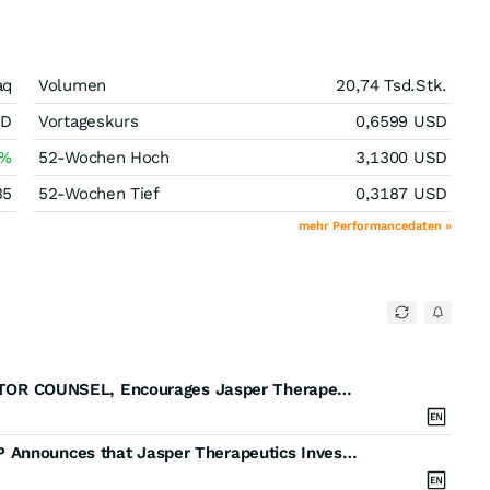
aq
Volumen
20,74 Tsd.
Stk.
SD
Vortageskurs
0,6599
USD
%
52-Wochen Hoch
3,1300
USD
35
52-Wochen Tief
0,3187
USD
mehr Performancedaten »
JSPR DEADLINE TODAY: ROSEN, TRUSTED INVESTOR COUNSEL, Encourages Jasper Therapeutics, Inc. Investors to Secure Counsel Before Important November 18 Deadline in Securities Class Action - JSPR
JSPR FINAL DEADLINE ALERT: Faruqi & Faruqi, LLP Announces that Jasper Therapeutics Investors Have Opportunity to Lead Class Action Lawsuit