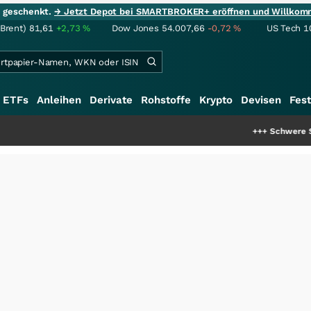
ie geschenkt.
→ Jetzt Depot bei SMARTBROKER+ eröffnen und Willkom
(Brent)
81,61
+2,73
%
Dow Jones
54.007,66
-0,72
%
US Tech 1
ETFs
Anleihen
Derivate
Rohstoffe
Krypto
Devisen
Fest
+++
Schwere Seltene Erden