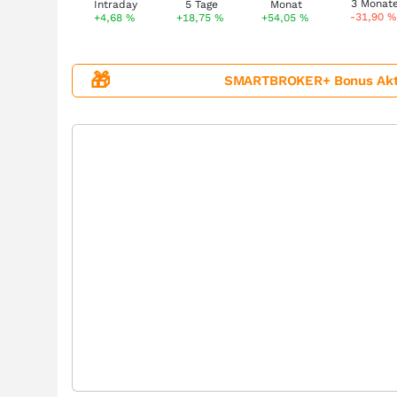
-31,90
%
+4,68
%
+18,75
%
+54,05
%
🎁
SMARTBROKER+ Bonus Aktion