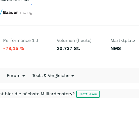
Performance 1 J
Volumen (heute)
Martktplatz
-78,15
%
20.737
St.
NMS
Forum
Tools & Vergleiche
t hier die nächste Milliardenstory?
Jetzt lesen