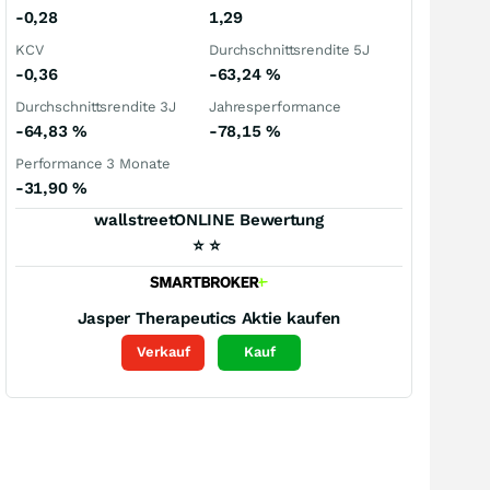
-0,28
1,29
KCV
Durchschnittsrendite 5J
-0,36
-63,24
%
Durchschnittsrendite 3J
Jahresperformance
-64,83
%
-78,15
%
Performance 3 Monate
-31,90
%
wallstreetONLINE Bewertung
⭐
⭐
Jasper Therapeutics
Aktie kaufen
Verkauf
Kauf