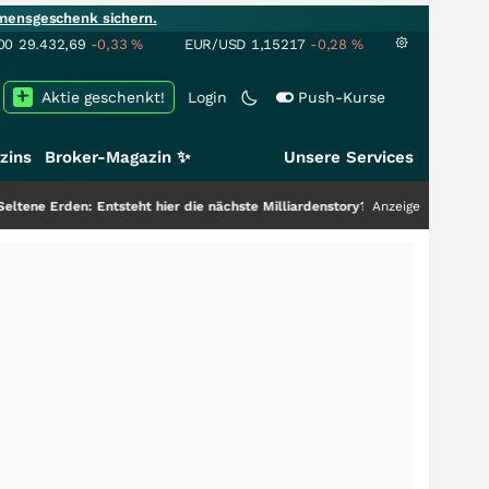
mensgeschenk sichern.
00
29.432,69
-0,33
%
EUR/USD
1,15217
-0,28
%
Aktie geschenkt!
Login
Push-Kurse
zins
Broker-Magazin ✨
Unsere Services
: Entsteht hier die nächste Milliardenstory?
+++
Anzeige