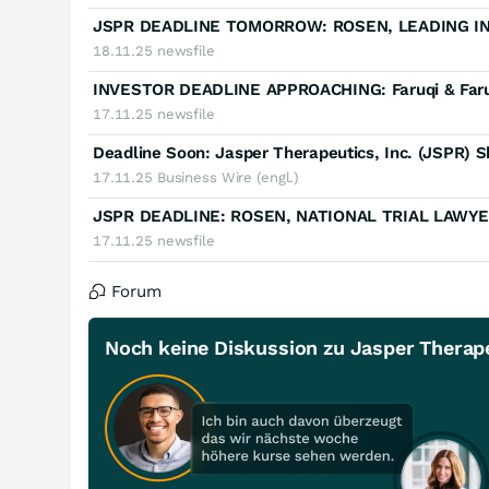
18.11.25
newsfile
17.11.25
newsfile
17.11.25
Business Wire (engl.)
17.11.25
newsfile
Forum
Noch keine Diskussion zu Jasper Therap