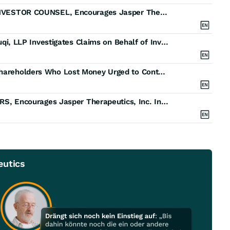
JSPR DEADLINE TOMORROW: ROSEN, LEADING INVESTOR COUNSEL, Encourages Jasper Therapeutics, Inc. Investors to Secure Counsel Before Important November 18 Deadline in Securities Class Action - JSPR
INVESTOR DEADLINE APPROACHING: Faruqi & Faruqi, LLP Investigates Claims on Behalf of Investors of Jasper
Deadline Soon: Jasper Therapeutics, Inc. (JSPR) Shareholders Who Lost Money Urged to Contact The Law Offices of Frank R. Cruz About Securities Fraud Lawsuit
JSPR DEADLINE: ROSEN, NATIONAL TRIAL LAWYERS, Encourages Jasper Therapeutics, Inc. Investors to Secure Counsel Before Important November 18 Deadline in Securities Class Action - JSPR
eutics