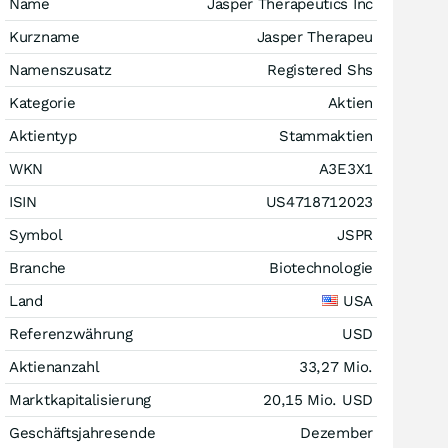
Name
Jasper Therapeutics Inc
Kurzname
Jasper Therapeu
Namenszusatz
Registered Shs
Kategorie
Aktien
Aktientyp
Stammaktien
WKN
A3E3X1
ISIN
US4718712023
Symbol
JSPR
Branche
Biotechnologie
Land
USA
Referenzwährung
USD
Aktienanzahl
33,27 Mio.
Marktkapitalisierung
20,15 Mio.
USD
Geschäftsjahresende
Dezember