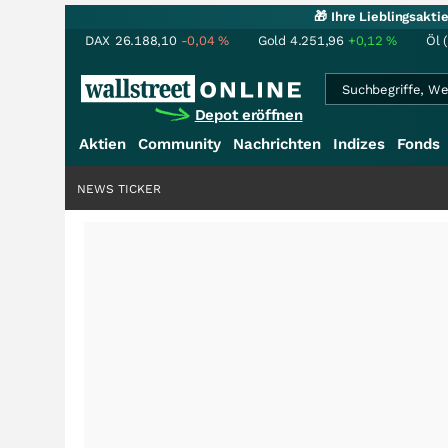
🎁 Ihre Lieblingsakt
DAX
26.188,10
-0,04
%
Gold
4.251,96
+0,12
%
Öl 
Depot eröffnen
Aktien
Community
Nachrichten
Indizes
Fonds
NEWS TICKER