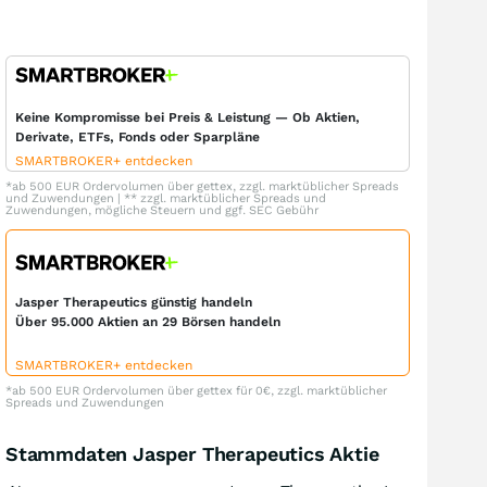
Keine Kompromisse bei Preis & Leistung — Ob Aktien,
Derivate, ETFs, Fonds oder Sparpläne
SMARTBROKER+ entdecken
*ab 500 EUR Ordervolumen über gettex, zzgl. marktüblicher Spreads
und Zuwendungen | ** zzgl. marktüblicher Spreads und
Zuwendungen, mögliche Steuern und ggf. SEC Gebühr
Jasper Therapeutics günstig handeln
Über 95.000 Aktien an 29 Börsen handeln
SMARTBROKER+ entdecken
*ab 500 EUR Ordervolumen über gettex für 0€, zzgl. marktüblicher
Spreads und Zuwendungen
Stammdaten Jasper Therapeutics Aktie