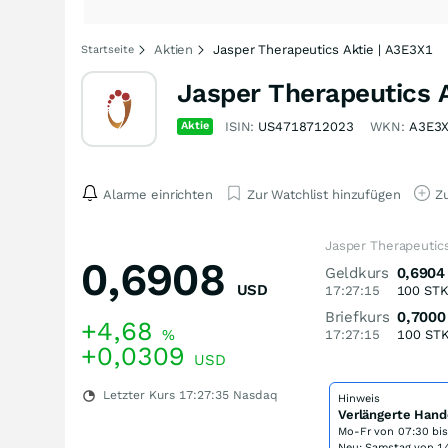
Aktien
Jasper Therapeutics Aktie | A3E3X1
Startseite
Jasper Therapeutics 
Aktie
ISIN:
US4718712023
WKN:
A3E3
Alarme einrichten
Zur Watchlist hinzufügen
Zu
Jasper Therapeutics
0,6908
Geldkurs
0,6904
USD
17:27:15
100
ST
Briefkurs
0,7000
+4,68
%
17:27:15
100
ST
+0,0309
USD
Letzter Kurs
17:27:35
Nasdaq
Hinweis
Verlängerte Hand
Mo-Fr von
07:30 bi
Neu: Samstag von 14