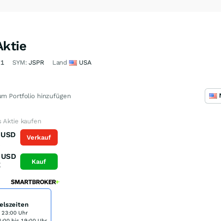
Aktie
X1
SYM:
JSPR
Land
USA
m Portfolio hinzufügen
 Aktie kaufen
USD
Verkauf
K
USD
Kauf
K
elszeiten
s 23:00 Uhr
:00 bis 19:00 Uhr