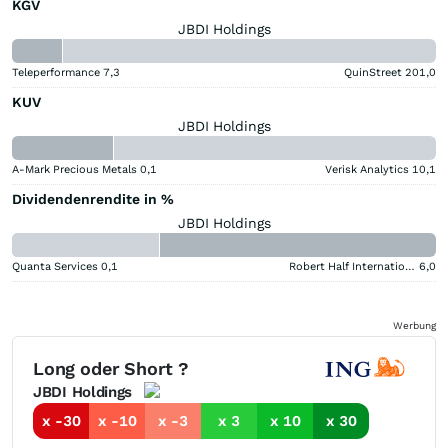
KGV
JBDI Holdings
Teleperformance
7,3
QuinStreet
201,0
KUV
JBDI Holdings
A-Mark Precious Metals
0,1
Verisk Analytics
10,1
Dividendenrendite in %
JBDI Holdings
Quanta Services
0,1
Robert Half International
6,0
Werbung
Long oder Short ?
JBDI Holdings
x -30
x -10
x -3
x 3
x 10
x 30