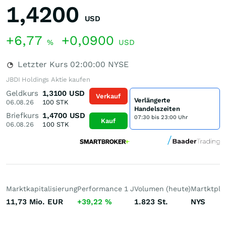
1,4200
USD
+6,77
+0,0900
%
USD
Letzter Kurs
02:00:00
NYSE
JBDI Holdings Aktie kaufen
Geldkurs
1,3100
USD
Verkauf
Verlängerte
06.08.26
100
STK
Handelszeiten
Briefkurs
1,4700
USD
07:30 bis 23:00 Uhr
Kauf
06.08.26
100
STK
Marktkapitalisierung
Performance 1 J
Volumen (heute)
Martktpla
11,73 Mio.
EUR
+39,22
%
1.823
St.
NYS