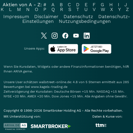
Aktien von A - Z:
#
A
B
C
D
E
F
G
H
I
J
K
L
M
N
O
P
Q
R
S
T
U
V
W
X
Y
Z
Impressum
Disclaimer
Datenschutz
Datenschutz-
Einstellungen
Nutzungsbedingungen
Unsere Apps:
Wenn Sie Kursdaten, Widgets oder andere Finanzinformationen benötigen, hilft
Ihnen
ARIVA
gerne.
Unsere User schätzen wallstreet-online.de: 4.8 von 5 Sternen ermittelt aus 285
Bewertungen bei www.kagels-trading.de
Zeitverzögerung der Kursdaten: Deutsche Börsen +15 Min. NASDAQ +15 Min.
NYSE +20 Min. AMEX +20 Min. Dow Jones +15 Min. Alle Angaben ohne Gewähr.
Copyright © 1998-2026 Smartbroker Holding AG - Alle Rechte vorbehalten.
Mit Unterstützung von:
Daten & Kurse von: