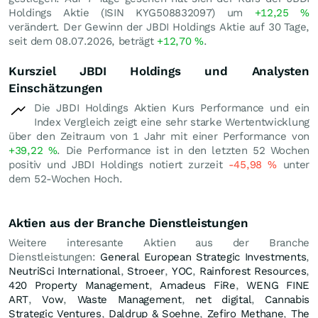
Holdings Aktie (ISIN KYG508832097) um
+12,25
%
verändert. Der Gewinn der JBDI Holdings Aktie auf 30 Tage,
seit dem 08.07.2026, beträgt
+12,70
%
.
Kursziel JBDI Holdings und Analysten
Einschätzungen
Die JBDI Holdings Aktien Kurs Performance und ein
Index Vergleich zeigt eine sehr starke Wertentwicklung
über den Zeitraum von 1 Jahr mit einer Performance von
+39,22
%
. Die Performance ist in den letzten 52 Wochen
positiv und JBDI Holdings notiert zurzeit
-45,98
%
unter
dem 52-Wochen Hoch.
Aktien aus der Branche Dienstleistungen
Weitere interesante Aktien aus der Branche
Dienstleistungen:
General European Strategic Investments
,
NeutriSci International
,
Stroeer
,
YOC
,
Rainforest Resources
,
420 Property Management
,
Amadeus FiRe
,
WENG FINE
ART
,
Vow
,
Waste Management
,
net digital
,
Cannabis
Strategic Ventures
,
Daldrup & Soehne
,
Zefiro Methane
,
The