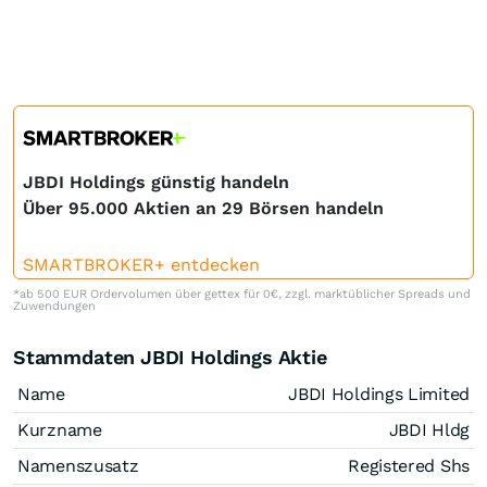
JBDI Holdings günstig handeln
Über 95.000 Aktien an 29 Börsen handeln
SMARTBROKER+ entdecken
*ab 500 EUR Ordervolumen über gettex für 0€, zzgl. marktüblicher Spreads und
Zuwendungen
Stammdaten JBDI Holdings Aktie
Name
JBDI Holdings Limited
Kurzname
JBDI Hldg
Namenszusatz
Registered Shs