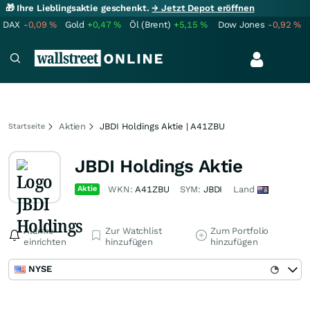
🎁 Ihre Lieblingsaktie geschenkt.
→ Jetzt Depot eröffnen
DAX
-0,09
%
Gold
+0,47
%
Öl (Brent)
+5,15
%
Dow Jones
-0,92
%
Aktien
JBDI Holdings Aktie | A41ZBU
Startseite
JBDI Holdings Aktie
Aktie
WKN:
A41ZBU
SYM:
JBDI
Land
Alarme
Zur Watchlist
Zum Portfolio
einrichten
hinzufügen
hinzufügen
NYSE