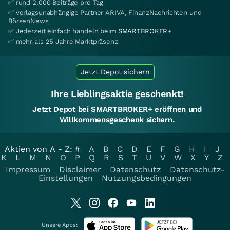
✅ rund 2.000 Beiträge pro Tag
✅ verlagsunabhängige Partner ARIVA, FinanzNachrichten und
BörsenNews
✅ Jederzeit einfach handeln beim
SMARTBROKER+
✅ mehr als 25 Jahre Marktpräsenz
Jetzt Depot sichern
Ihre Lieblingsaktie geschenkt!
Jetzt Depot bei SMARTBROKER+ eröffnen und
Willkommensgeschenk sichern.
Aktien von A - Z:
#
A
B
C
D
E
F
G
H
I
J
K
L
M
N
O
P
Q
R
S
T
U
V
W
X
Y
Z
Impressum
Disclaimer
Datenschutz
Datenschutz-
Einstellungen
Nutzungsbedingungen
Unsere Apps: