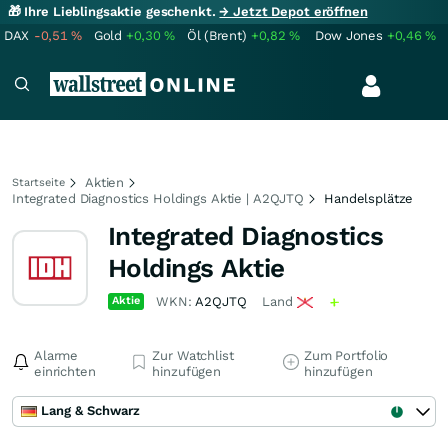
🎁 Ihre Lieblingsaktie geschenkt.
→ Jetzt Depot eröffnen
DAX
-0,51
%
Gold
+0,30
%
Öl (Brent)
+0,82
%
Dow Jones
+0,46
%
Aktien
Startseite
Integrated Diagnostics Holdings Aktie | A2QJTQ
Handelsplätze
Integrated Diagnostics
Holdings Aktie
Aktie
WKN:
A2QJTQ
Land
Alarme
Zur Watchlist
Zum Portfolio
einrichten
hinzufügen
hinzufügen
Lang & Schwarz