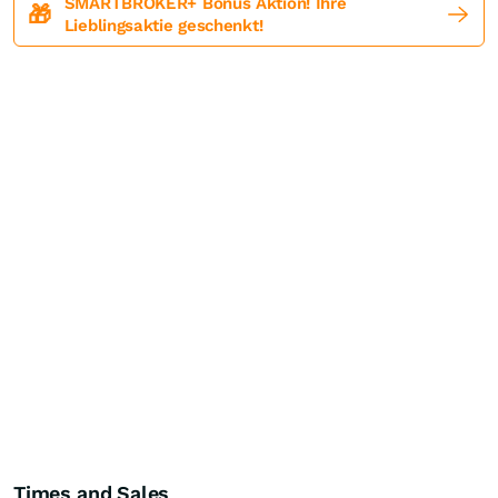
SMARTBROKER+ Bonus Aktion! Ihre
🎁
Lieblingsaktie geschenkt!
Times and Sales