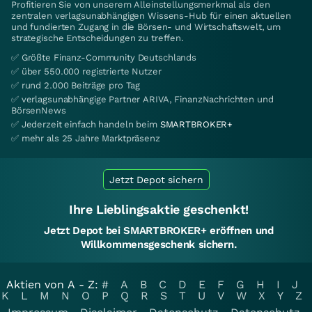
Profitieren Sie von unserem Alleinstellungsmerkmal als den
zentralen verlagsunabhängigen Wissens-Hub für einen aktuellen
und fundierten Zugang in die Börsen- und Wirtschaftswelt, um
strategische Entscheidungen zu treffen.
✅ Größte Finanz-Community Deutschlands
✅ über 550.000 registrierte Nutzer
✅ rund 2.000 Beiträge pro Tag
✅ verlagsunabhängige Partner ARIVA, FinanzNachrichten und
BörsenNews
✅ Jederzeit einfach handeln beim
SMARTBROKER+
✅ mehr als 25 Jahre Marktpräsenz
Jetzt Depot sichern
Ihre Lieblingsaktie geschenkt!
Jetzt Depot bei SMARTBROKER+ eröffnen und
Willkommensgeschenk sichern.
Aktien von A - Z:
#
A
B
C
D
E
F
G
H
I
J
K
L
M
N
O
P
Q
R
S
T
U
V
W
X
Y
Z