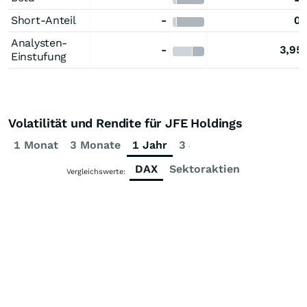
Short-Anteil
-
0,
Analysten-
-
3,95
Einstufung
Volatilität und Rendite für JFE Holdings
1 Monat
3 Monate
1 Jahr
3 Jahre
5 Jahre
DAX
Sektoraktien
Vergleichswerte: