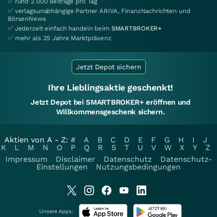
✅ rund 2.000 Beiträge pro Tag
✅ verlagsunabhängige Partner ARIVA, FinanzNachrichten und
BörsenNews
✅ Jederzeit einfach handeln beim
SMARTBROKER+
✅ mehr als 25 Jahre Marktpräsenz
Jetzt Depot sichern
Ihre Lieblingsaktie geschenkt!
Jetzt Depot bei SMARTBROKER+ eröffnen und
Willkommensgeschenk sichern.
Aktien von A - Z:
#
A
B
C
D
E
F
G
H
I
J
K
L
M
N
O
P
Q
R
S
T
U
V
W
X
Y
Z
Impressum
Disclaimer
Datenschutz
Datenschutz-
Einstellungen
Nutzungsbedingungen
Unsere Apps: