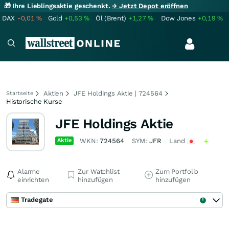
🎁 Ihre Lieblingsaktie geschenkt.
→ Jetzt Depot eröffnen
DAX
-0,01
%
Gold
+0,53
%
Öl (Brent)
+1,27
%
Dow Jones
+0,19
%
Aktien
JFE Holdings Aktie | 724564
Startseite
Historische Kurse
JFE Holdings Aktie
Aktie
WKN:
724564
SYM:
JFR
Land
Alarme
Zur Watchlist
Zum Portfolio
einrichten
hinzufügen
hinzufügen
Tradegate