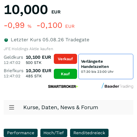
10,000
EUR
-0,99
-0,100
%
EUR
Letzter Kurs
05.08.26
Tradegate
JFE Holdings Aktie kaufen
Geldkurs
10,100
EUR
Verkauf
Verlängerte
12:47:02
500
STK
Handelszeiten
Briefkurs
10,300
EUR
07:30 bis 23:00 Uhr
Kauf
12:47:02
485
STK
Kurse, Daten, News & Forum
Performance
Hoch/Tief
Renditedreieck