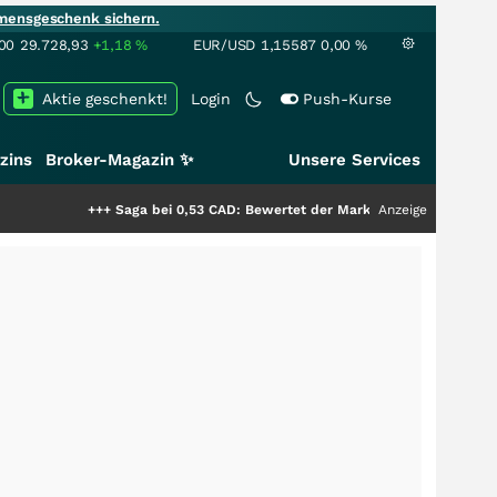
mensgeschenk sichern.
00
29.728,93
+1,18
%
EUR/USD
1,15587
0,00
%
Aktie geschenkt!
Login
Push-Kurse
zins
Broker-Magazin ✨
Unsere Services
+++
Saga bei 0,53 CAD: Bewertet der Markt noch immer nur die Hälfte de
Anzeige