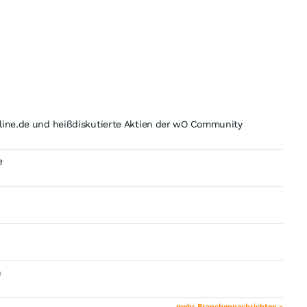
nline.de und heißdiskutierte Aktien der wO Community
e
n
mehr Branchennachrichten »