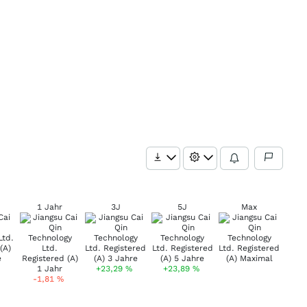
1 Jahr
3J
5J
Max
+23,29
%
+23,89
%
-1,81
%