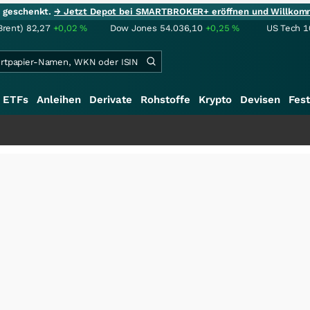
ie geschenkt.
→ Jetzt Depot bei SMARTBROKER+ eröffnen und Willkom
Brent)
82,27
+0,02
%
Dow Jones
54.036,10
+0,25
%
US Tech 1
ETFs
Anleihen
Derivate
Rohstoffe
Krypto
Devisen
Fest