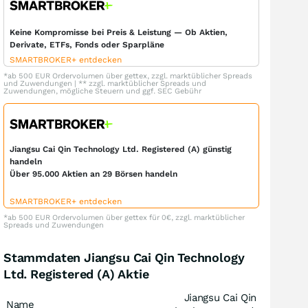
Keine Kompromisse bei Preis & Leistung — Ob Aktien,
Derivate, ETFs, Fonds oder Sparpläne
SMARTBROKER+ entdecken
*ab 500 EUR Ordervolumen über gettex, zzgl. marktüblicher Spreads
und Zuwendungen | ** zzgl. marktüblicher Spreads und
Zuwendungen, mögliche Steuern und ggf. SEC Gebühr
Jiangsu Cai Qin Technology Ltd. Registered (A) günstig
handeln
Über 95.000 Aktien an 29 Börsen handeln
SMARTBROKER+ entdecken
*ab 500 EUR Ordervolumen über gettex für 0€, zzgl. marktüblicher
Spreads und Zuwendungen
Stammdaten Jiangsu Cai Qin Technology
Ltd. Registered (A) Aktie
Jiangsu Cai Qin
Name