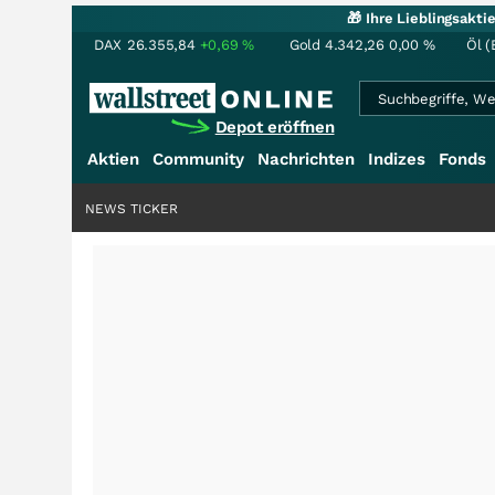
🎁 Ihre Lieblingsakt
DAX
26.355,84
+0,69
%
Gold
4.342,26
0,00
%
Öl (
Depot eröffnen
Aktien
Community
Nachrichten
Indizes
Fonds
NEWS TICKER