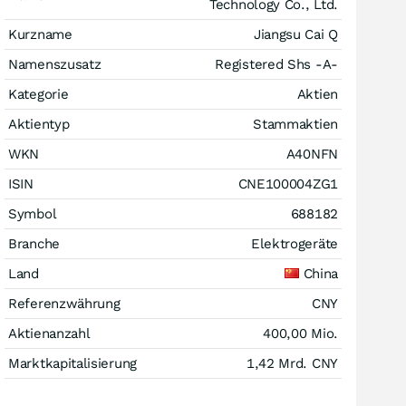
Technology Co., Ltd.
Kurzname
Jiangsu Cai Q
Namenszusatz
Registered Shs -A-
Kategorie
Aktien
Aktientyp
Stammaktien
WKN
A40NFN
ISIN
CNE100004ZG1
Symbol
688182
Branche
Elektrogeräte
Land
China
Referenzwährung
CNY
Aktienanzahl
400,00 Mio.
Marktkapitalisierung
1,42 Mrd.
CNY