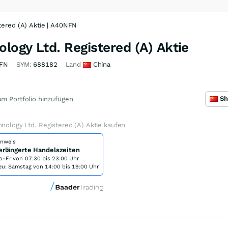
tered (A) Aktie | A40NFN
ology Ltd. Registered (A) Aktie
FN
SYM:
688182
Land
China
m Portfolio hinzufügen
hnology Ltd. Registered (A) Aktie kaufen
inweis
erlängerte Handelszeiten
o-Fr von
07:30 bis 23:00 Uhr
eu: Samstag von 14:00 bis 19:00 Uhr