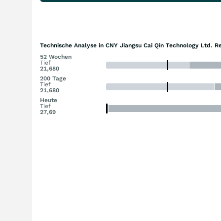
Technische Analyse in CNY Jiangsu Cai Qin Technology Ltd. Re
52 Wochen
Tief
21,680
200 Tage
Tief
21,680
Heute
Tief
27,69