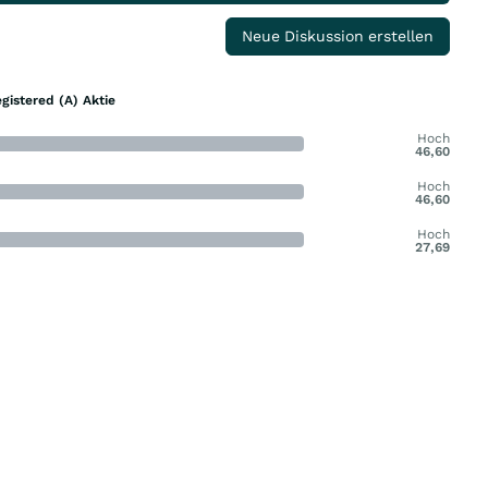
Neue Diskussion erstellen
gistered (A) Aktie
Hoch
46,60
Hoch
46,60
Hoch
27,69