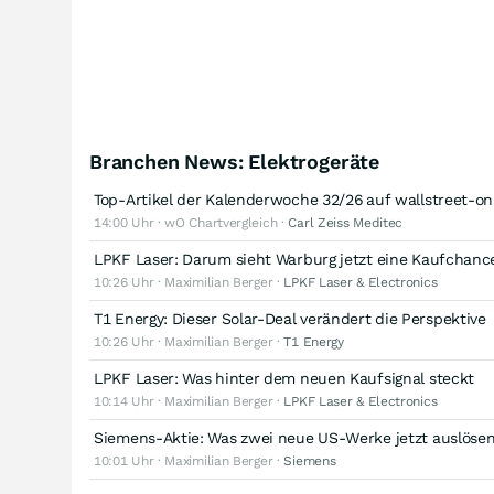
Branchen News: Elektrogeräte
Top-Artikel der Kalenderwoche 32/26 auf wallstreet-o
14:00 Uhr · wO Chartvergleich ·
Carl Zeiss Meditec
LPKF Laser: Darum sieht Warburg jetzt eine Kaufchanc
10:26 Uhr · Maximilian Berger ·
LPKF Laser & Electronics
T1 Energy: Dieser Solar-Deal verändert die Perspektive
10:26 Uhr · Maximilian Berger ·
T1 Energy
LPKF Laser: Was hinter dem neuen Kaufsignal steckt
10:14 Uhr · Maximilian Berger ·
LPKF Laser & Electronics
Siemens-Aktie: Was zwei neue US-Werke jetzt auslöse
10:01 Uhr · Maximilian Berger ·
Siemens