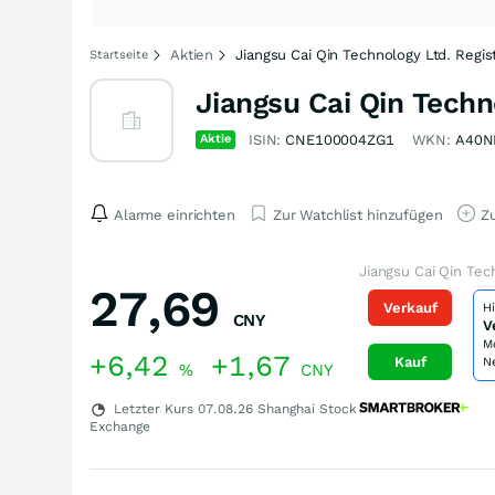
Aktien
Jiangsu Cai Qin Technology Ltd. Regis
Startseite
Jiangsu Cai Qin Techn
Aktie
ISIN:
CNE100004ZG1
WKN:
A40N
Alarme einrichten
Zur Watchlist hinzufügen
Zu
Jiangsu Cai Qin Tec
27,69
Verkauf
H
CNY
V
M
+6,42
+1,67
Kauf
N
%
CNY
Letzter Kurs
07.08.26
Shanghai Stock
Exchange