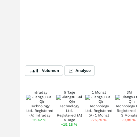
Volumen
Analyse
Intraday
5 Tage
1 Monat
3M
+6,42
%
-26,75
%
-9,95
%
+15,18
%