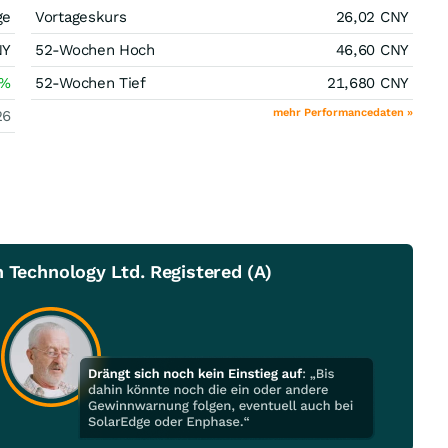
ge
Vortageskurs
26,02
CNY
NY
52-Wochen Hoch
46,60
CNY
%
52-Wochen Tief
21,680
CNY
mehr Performancedaten »
26
 Technology Ltd. Registered (A)