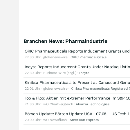
Branchen News: Pharmaindustrie
ORIC Pharmaceuticals Reports Inducement Grants under
22:30 Uhr · globenewswire ·
ORIC Pharmaceuticals
Incyte Reports Inducement Grants Under Nasdaq Listing
22:30 Uhr · Business Wire (engl.) ·
Incyte
Kiniksa Pharmaceuticals to Present at Canaccord Gen
22:01 Uhr · globenewswire ·
Kiniksa Pharmaceuticals Registered (
Top & Flop: Aktien mit extremer Performance im S&P 5
21:30 Uhr · wO Chartvergleich ·
Akamai Technologies
Börsen Update: Börsen Update USA - 07.08. - US Tech 1
20:00 Uhr · wO Newsflash ·
American Express