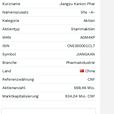
Kurzname
Jiangsu Kanion Phar
Namenszusatz
Shs -A-
Kategorie
Aktien
Aktientyp
Stammaktien
WKN
A0M4KP
ISIN
CNE000001CL7
Symbol
JIANGKAN
Branche
Pharmaindustrie
Land
China
Referenzwährung
CNY
Aktienanzahl
569,46 Mio.
Marktkapitalisierung
934,04 Mio.
CNY