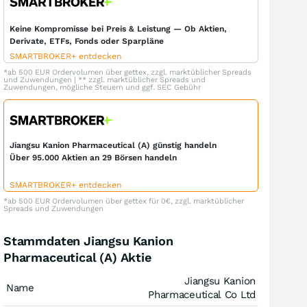
Keine Kompromisse bei Preis & Leistung — Ob Aktien,
Derivate, ETFs, Fonds oder Sparpläne
SMARTBROKER+ entdecken
*ab 500 EUR Ordervolumen über gettex, zzgl. marktüblicher Spreads
und Zuwendungen | ** zzgl. marktüblicher Spreads und
Zuwendungen, mögliche Steuern und ggf. SEC Gebühr
Jiangsu Kanion Pharmaceutical (A) günstig handeln
Über 95.000 Aktien an 29 Börsen handeln
SMARTBROKER+ entdecken
*ab 500 EUR Ordervolumen über gettex für 0€, zzgl. marktüblicher
Spreads und Zuwendungen
Stammdaten Jiangsu Kanion
Pharmaceutical (A) Aktie
Jiangsu Kanion
Name
Pharmaceutical Co Ltd