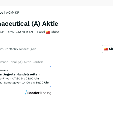
tie | A0M4KP
ceutical (A) Aktie
KP
SYM:
JIANGKAN
Land
China
m Portfolio hinzufügen
maceutical (A) Aktie kaufen
inweis
erlängerte Handelszeiten
o-Fr von
07:30 bis 23:00 Uhr
eu: Samstag von 14:00 bis 19:00 Uhr