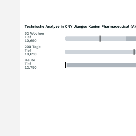
Technische Analyse in CNY Jiangsu Kanion Pharmaceutical (A)
52 Wochen
Tief
10,690
200 Tage
Tief
10,690
Heute
Tief
12,750