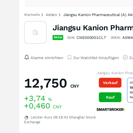
Aktien
Jiangsu Kanion Pharmaceutical (A) Ak
Startseite
Jiangsu Kanion Pharma
Aktie
ISIN:
CNE000001CL7
WKN:
A0M4
Alarme einrichten
Zur Watchlist hinzufügen
Zu
Jiangsu Kanion Phar
12,750
Verkauf
H
CNY
V
M
+3,74
Kauf
N
%
+0,460
CNY
Letzter Kurs
09:19:43
Shanghai Stock
Exchange