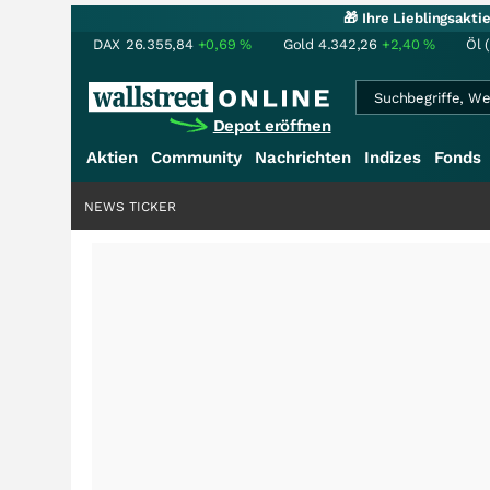
🎁 Ihre Lieblingsakt
DAX
26.355,84
+0,69
%
Gold
4.342,26
+2,40
%
Öl 
Depot eröffnen
Aktien
Community
Nachrichten
Indizes
Fonds
NEWS TICKER