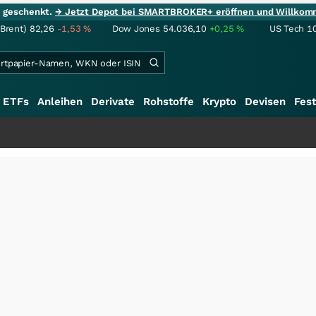
ie geschenkt.
→ Jetzt Depot bei SMARTBROKER+ eröffnen und Willkom
(Brent)
82,26
-1,53
%
Dow Jones
54.036,10
+0,25
%
US Tech 1
ETFs
Anleihen
Derivate
Rohstoffe
Krypto
Devisen
Fest