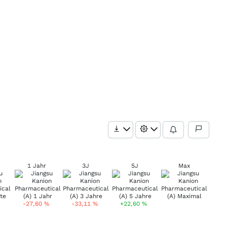
1 Jahr
3J
5J
Max
-27,60
%
-33,11
%
+22,60
%