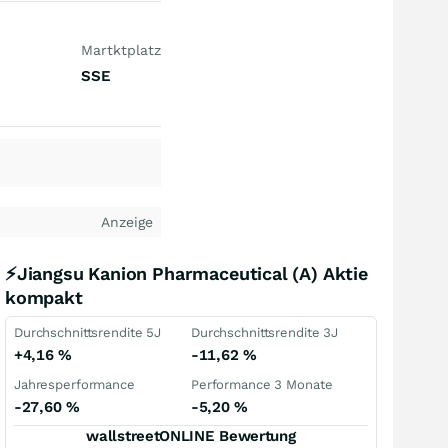
Martktplatz
SSE
Anzeige
⚡Jiangsu Kanion Pharmaceutical (A) Aktie
kompakt
Durchschnittsrendite 5J
Durchschnittsrendite 3J
+4,16
%
-11,62
%
Jahresperformance
Performance 3 Monate
-27,60
%
-5,20
%
wallstreetONLINE Bewertung