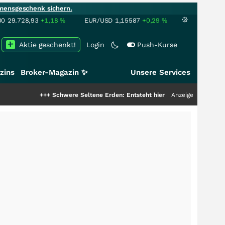
mensgeschenk sichern.
00
29.728,93
+1,18
%
EUR/USD
1,15587
+0,29
%
Aktie geschenkt!
Login
Push-Kurse
zins
Broker-Magazin ✨
Unsere Services
+++
Schwere Seltene Erden: Entsteht hier die nächste Milliardenstory?
Anzeige
+