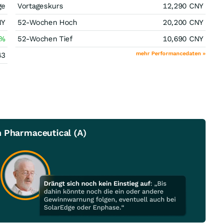
ge
Vortageskurs
12,290
CNY
NY
52-Wochen Hoch
20,200
CNY
%
52-Wochen Tief
10,690
CNY
mehr Performancedaten »
43
n Pharmaceutical (A)