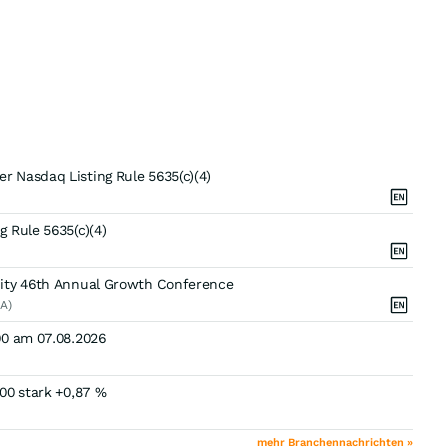
 Nasdaq Listing Rule 5635(c)(4)
 Rule 5635(c)(4)
uity 46th Annual Growth Conference
A)
00 am 07.08.2026
00 stark +0,87 %
mehr Branchennachrichten »