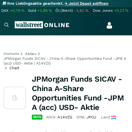
🎁 Ihre Lieblingsaktie geschenkt.
→ Jetzt Depot eröffnen
DAX
+0,79
%
Gold
+1,99
%
Öl (Brent)
-1,81
%
Dow Jones
+0,23
%
Aktien
Startseite
JPMorgan Funds SICAV - China A-Share Opportunities Fund -JPM A
(acc) USD- Aktie | A14VZG
Chart
JPMorgan Funds SICAV -
China A-Share
Opportunities Fund -JPM
A (acc) USD- Aktie
Aktie
WKN:
A14VZG
SYM:
JPCU
Land