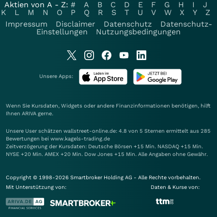
Aktien von A - Z:
#
A
B
C
D
E
F
G
H
I
J
K
L
M
N
O
P
Q
R
S
T
U
V
W
X
Y
Z
Impressum
Disclaimer
Datenschutz
Datenschutz-
Einstellungen
Nutzungsbedingungen
Unsere Apps:
Wenn Sie Kursdaten, Widgets oder andere Finanzinformationen benötigen, hilft
Ihnen
ARIVA
gerne.
Unsere User schätzen wallstreet-online.de: 4.8 von 5 Sternen ermittelt aus 285
Bewertungen bei www.kagels-trading.de
Zeitverzögerung der Kursdaten: Deutsche Börsen +15 Min. NASDAQ +15 Min.
NYSE +20 Min. AMEX +20 Min. Dow Jones +15 Min. Alle Angaben ohne Gewähr.
Copyright © 1998-2026 Smartbroker Holding AG - Alle Rechte vorbehalten.
Mit Unterstützung von:
Daten & Kurse von: