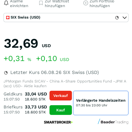
Alarme
Zur Watchlist
Zum Portfolio
einrichten
hinzufügen
hinzufügen
SIX Swiss (USD)
32,69
USD
+0,31
+0,10
%
USD
Letzter Kurs
06.08.26
SIX Swiss (USD)
JPMorgan Funds SICAV - China A-Share Opportunities Fund -JPM A
(acc) USD- Aktie kaufen
Geldkurs
33,04
USD
Verkauf
15:07:50
18.600
STK
Verlängerte Handelszeiten
07:30 bis 23:00 Uhr
Briefkurs
33,73
USD
Kauf
15:07:50
18.600
STK