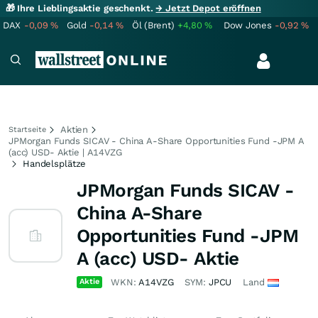
🎁 Ihre Lieblingsaktie geschenkt.
→ Jetzt Depot eröffnen
DAX
-0,09
%
Gold
-0,14
%
Öl (Brent)
+4,80
%
Dow Jones
-0,92
%
Aktien
Startseite
JPMorgan Funds SICAV - China A-Share Opportunities Fund -JPM A
(acc) USD- Aktie | A14VZG
Handelsplätze
JPMorgan Funds SICAV -
China A-Share
Opportunities Fund -JPM
A (acc) USD- Aktie
Aktie
WKN:
A14VZG
SYM:
JPCU
Land