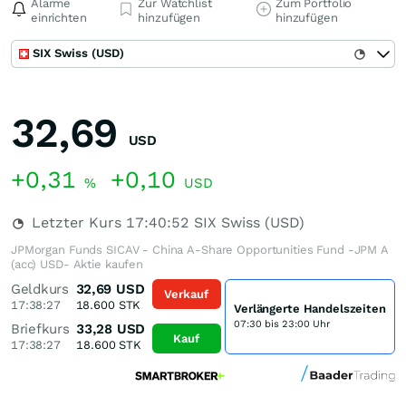
Alarme
Zur Watchlist
Zum Portfolio
einrichten
hinzufügen
hinzufügen
SIX Swiss (USD)
32,69
USD
+0,31
+0,10
%
USD
Letzter Kurs
17:40:52
SIX Swiss (USD)
JPMorgan Funds SICAV - China A-Share Opportunities Fund -JPM A
(acc) USD- Aktie kaufen
Geldkurs
32,69
USD
Verkauf
17:38:27
18.600
STK
Verlängerte Handelszeiten
07:30 bis 23:00 Uhr
Briefkurs
33,28
USD
Kauf
17:38:27
18.600
STK