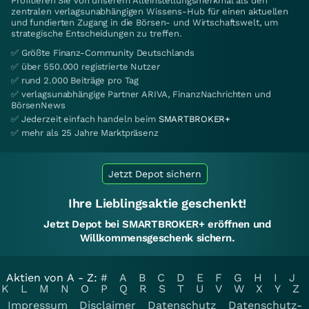
Profitieren Sie von unserem Alleinstellungsmerkmal als den
zentralen verlagsunabhängigen Wissens-Hub für einen aktuellen
und fundierten Zugang in die Börsen- und Wirtschaftswelt, um
strategische Entscheidungen zu treffen.
✅ Größte Finanz-Community Deutschlands
✅ über 550.000 registrierte Nutzer
✅ rund 2.000 Beiträge pro Tag
✅ verlagsunabhängige Partner ARIVA, FinanzNachrichten und
BörsenNews
✅ Jederzeit einfach handeln beim
SMARTBROKER+
✅ mehr als 25 Jahre Marktpräsenz
Jetzt Depot sichern
Ihre Lieblingsaktie geschenkt!
Jetzt Depot bei SMARTBROKER+ eröffnen und
Willkommensgeschenk sichern.
Aktien von A - Z:
#
A
B
C
D
E
F
G
H
I
J
K
L
M
N
O
P
Q
R
S
T
U
V
W
X
Y
Z
Impressum
Disclaimer
Datenschutz
Datenschutz-