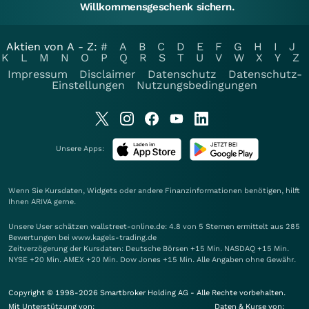
Willkommensgeschenk sichern.
Aktien von A - Z:
#
A
B
C
D
E
F
G
H
I
J
K
L
M
N
O
P
Q
R
S
T
U
V
W
X
Y
Z
Impressum
Disclaimer
Datenschutz
Datenschutz-
Einstellungen
Nutzungsbedingungen
Unsere Apps:
Wenn Sie Kursdaten, Widgets oder andere Finanzinformationen benötigen, hilft
Ihnen
ARIVA
gerne.
Unsere User schätzen wallstreet-online.de: 4.8 von 5 Sternen ermittelt aus 285
Bewertungen bei www.kagels-trading.de
Zeitverzögerung der Kursdaten: Deutsche Börsen +15 Min. NASDAQ +15 Min.
NYSE +20 Min. AMEX +20 Min. Dow Jones +15 Min. Alle Angaben ohne Gewähr.
Copyright © 1998-2026 Smartbroker Holding AG - Alle Rechte vorbehalten.
Mit Unterstützung von:
Daten & Kurse von: