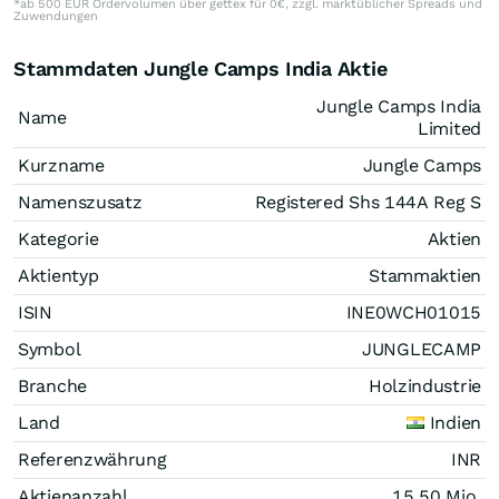
*ab 500 EUR Ordervolumen über gettex für 0€, zzgl. marktüblicher Spreads und
Zuwendungen
Stammdaten Jungle Camps India Aktie
Jungle Camps India
Name
Limited
Kurzname
Jungle Camps
Namenszusatz
Registered Shs 144A Reg S
Kategorie
Aktien
Aktientyp
Stammaktien
ISIN
INE0WCH01015
Symbol
JUNGLECAMP
Branche
Holzindustrie
Land
Indien
Referenzwährung
INR
Aktienanzahl
15,50 Mio.