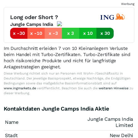
Werbung
Long oder Short ?
Jungle Camps India
x -30
x -10
x -3
x 3
x 10
x 30
Im Durchschnitt erleiden 7 von 10 Kleinanlegern Verluste
beim Handel mit Turbo-Zertifikaten. Turbo-Zertifikate sind
hoch risikoreiche Produkte und nicht für langfristige
Anlagestrategien geeignet.
Diese Werbung richtet sich nur an Personen mit Wohn-/Geschäftssitz in
Deutschland. Der jeweilige Basisprospekt, etwaige Nachträge, die Endgültigen
Bedingungen sowie das maßgebliche Basisinformationsblatt sind auf
www.ingmarkets.de
veröffentlicht. Beachten Sie auch die
weiteren Hinweise
zu
dieser Werbung.
Kontaktdaten Jungle Camps India Aktie
Jungle Camps India
Name
Limited
Stadt
New Delhi