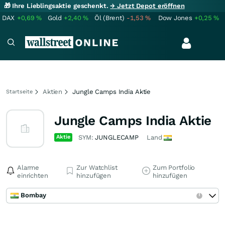
🎁 Ihre Lieblingsaktie geschenkt.
→ Jetzt Depot eröffnen
DAX
+0,69
%
Gold
+2,40
%
Öl (Brent)
-1,53
%
Dow Jones
+0,25
%
Aktien
Jungle Camps India Aktie
Startseite
Jungle Camps India Aktie
Aktie
SYM:
JUNGLECAMP
Land
Alarme
Zur Watchlist
Zum Portfolio
einrichten
hinzufügen
hinzufügen
Bombay