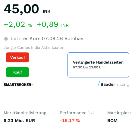
45,00
INR
+2,02
+0,89
%
INR
Letzter Kurs
07.08.26
Bombay
Jungle Camps India Aktie kaufen
Verkauf
Verlängerte Handelszeiten
07:30 bis 23:00 Uhr
Kauf
Marktkapitalisierung
Performance 1 J
Martktplatz
6,23 Mio.
EUR
-15,17
%
BOM