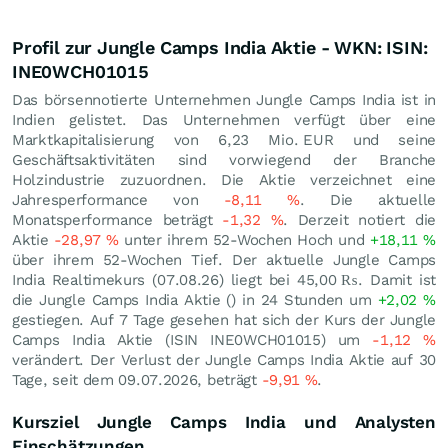
Profil zur Jungle Camps India Aktie - WKN: ISIN:
INE0WCH01015
Das börsennotierte Unternehmen Jungle Camps India ist in
Indien gelistet. Das Unternehmen verfügt über eine
Marktkapitalisierung von 6,23 Mio.
EUR
und seine
Geschäftsaktivitäten sind vorwiegend der Branche
Holzindustrie zuzuordnen. Die Aktie verzeichnet eine
Jahresperformance von
-8,11
%
. Die aktuelle
Monatsperformance beträgt
-1,32
%
. Derzeit notiert die
Aktie
-28,97
%
unter ihrem 52-Wochen Hoch und
+18,11
%
über ihrem 52-Wochen Tief. Der aktuelle Jungle Camps
India Realtimekurs (
07.08.26
) liegt bei 45,00
₨
. Damit ist
die Jungle Camps India Aktie () in 24 Stunden um
+2,02
%
gestiegen. Auf 7 Tage gesehen hat sich der Kurs der Jungle
Camps India Aktie (ISIN INE0WCH01015) um
-1,12
%
verändert. Der Verlust der Jungle Camps India Aktie auf 30
Tage, seit dem 09.07.2026, beträgt
-9,91
%
.
Kursziel Jungle Camps India und Analysten
Einschätzungen