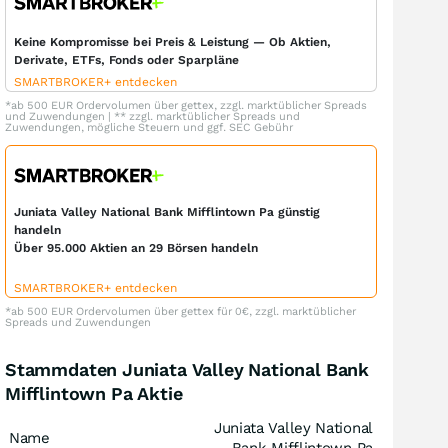
Keine Kompromisse bei Preis & Leistung — Ob Aktien,
Derivate, ETFs, Fonds oder Sparpläne
SMARTBROKER+ entdecken
*ab 500 EUR Ordervolumen über gettex, zzgl. marktüblicher Spreads
und Zuwendungen | ** zzgl. marktüblicher Spreads und
Zuwendungen, mögliche Steuern und ggf. SEC Gebühr
Juniata Valley National Bank Mifflintown Pa günstig
handeln
Über 95.000 Aktien an 29 Börsen handeln
SMARTBROKER+ entdecken
*ab 500 EUR Ordervolumen über gettex für 0€, zzgl. marktüblicher
Spreads und Zuwendungen
Stammdaten Juniata Valley National Bank
Mifflintown Pa Aktie
Juniata Valley National
Name
Bank Mifflintown Pa