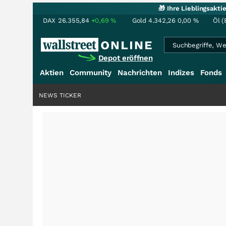
🎁 Ihre Lieblingsakt
DAX
26.355,84
+0,69
%
Gold
4.342,26
0,00
%
Öl (
Depot eröffnen
Aktien
Community
Nachrichten
Indizes
Fonds
NEWS TICKER