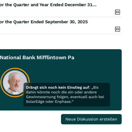
Juniata Valley Financial Corp. Announces Results for the Quarter and Year Ended December 31, 2025
 for the Quarter Ended September 30, 2025
 National Bank Mifflintown Pa
Neue Diskussion erstellen