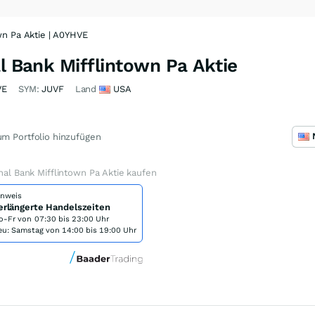
own Pa Aktie | A0YHVE
al Bank Mifflintown Pa Aktie
VE
SYM:
JUVF
Land
USA
m Portfolio hinzufügen
onal Bank Mifflintown Pa Aktie kaufen
inweis
erlängerte Handelszeiten
o-Fr von
07:30 bis 23:00 Uhr
eu: Samstag von 14:00 bis 19:00 Uhr