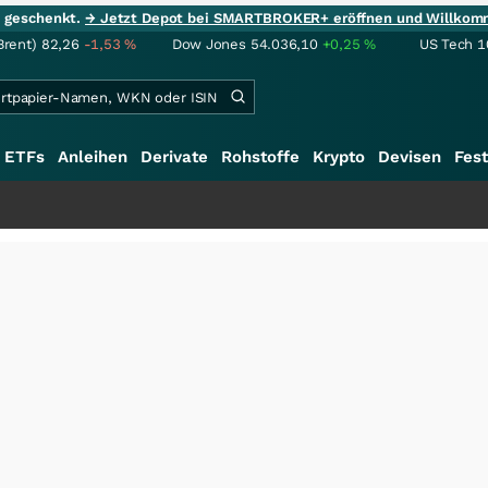
ie geschenkt.
→ Jetzt Depot bei SMARTBROKER+ eröffnen und Willkom
Brent)
82,26
-1,53
%
Dow Jones
54.036,10
+0,25
%
US Tech 1
ETFs
Anleihen
Derivate
Rohstoffe
Krypto
Devisen
Fest