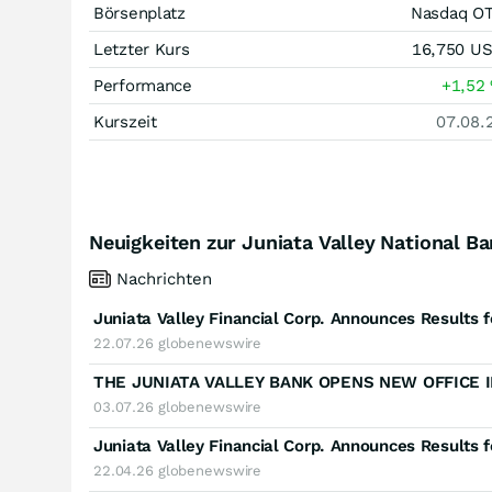
Börsenplatz
Nasdaq O
Letzter Kurs
16,750
U
Performance
+1,52
Kurszeit
07.08.
Neuigkeiten zur Juniata Valley National B
Nachrichten
Juniata Valley Financial Corp. Announces Results 
22.07.26
globenewswire
THE JUNIATA VALLEY BANK OPENS NEW OFFICE I
03.07.26
globenewswire
Juniata Valley Financial Corp. Announces Results 
22.04.26
globenewswire