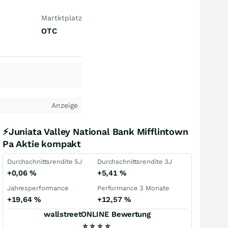
Martktplatz
OTC
Anzeige
⚡Juniata Valley National Bank Mifflintown
Pa Aktie kompakt
Durchschnittsrendite 5J
Durchschnittsrendite 3J
+0,06
%
+5,41
%
Jahresperformance
Performance 3 Monate
+19,64
%
+12,57
%
wallstreetONLINE Bewertung
⭐
⭐
⭐
⭐