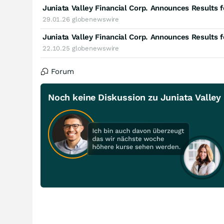
29.01.26
globenewswire
Juniata Valley Financial Corp. Announces Results
22.10.25
globenewswire
Forum
Noch keine Diskussion zu Juniata Valley