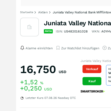
Aktien
Juniata Valley National Bank Mifflint
Startseite
Juniata Valley Nation
Aktie
ISIN:
US4820161028
WKN:
A0YH
Alarme einrichten
Zur Watchlist hinzufügen
Zu
Juniata Valley Nati
16,750
Verkauf
H
USD
V
M
+1,52
Kauf
N
%
+0,250
USD
Letzter Kurs
07.08.26
Nasdaq OTC