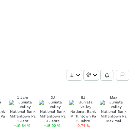
1 Jahr
3J
5J
Max
+19,64
%
+15,92
%
-0,74
%