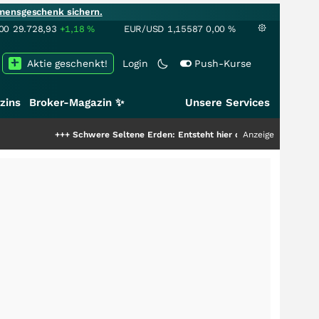
mensgeschenk sichern.
00
29.728,93
+1,18
%
EUR/USD
1,15587
0,00
%
Aktie geschenkt!
Login
Push-Kurse
zins
Broker-Magazin ✨
Unsere Services
+++
Schwere Seltene Erden: Entsteht hier die nächste Milliardenstory?
Anzeige
++