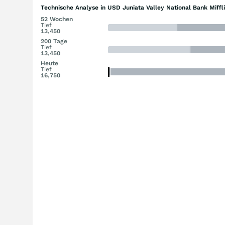
Technische Analyse in USD Juniata Valley National Bank Miffl
52 Wochen
Tief
13,450
200 Tage
Tief
13,450
Heute
Tief
16,750