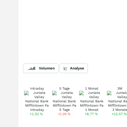
Volumen
Analyse
Intraday
5 Tage
1 Monat
3M
+1,52
%
-0,29
%
+8,77
%
+12,57
%