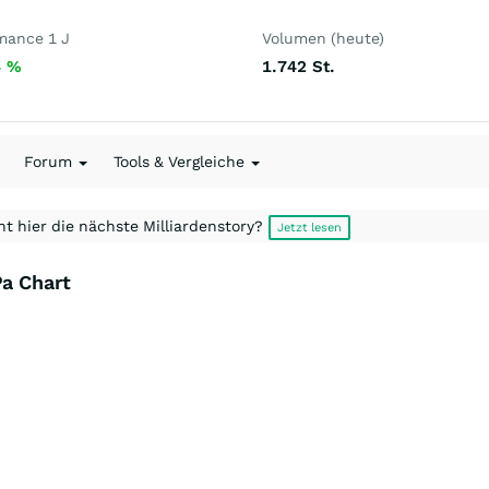
mance 1 J
Volumen (heute)
4
%
1.742
St.
Forum
Tools & Vergleiche
t hier die nächste Milliardenstory?
Jetzt lesen
Pa Chart