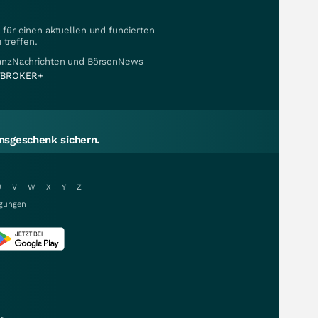
für einen aktuellen und fundierten
 treffen.
nanzNachrichten und BörsenNews
BROKER+
sgeschenk sichern.
U
V
W
X
Y
Z
gungen