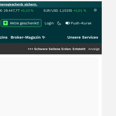
mensgeschenk sichern.
00
29.447,77
+0,23
%
EUR/USD
1,15255
+0,01
%
Aktie geschenkt!
Login
Push-Kurse
zins
Broker-Magazin ✨
Unsere Services
+++
Schwere Seltene Erden: Entsteht hier die nächste Milliarden
Anzeige