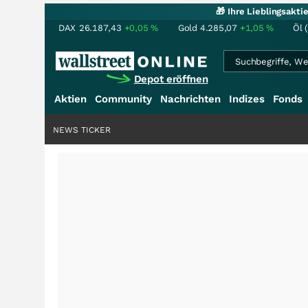
🎁 Ihre Lieblingsakt
DAX
26.187,43
+0,05
%
Gold
4.285,07
+1,05
%
Öl 
Depot eröffnen
Aktien
Community
Nachrichten
Indizes
Fonds
NEWS TICKER