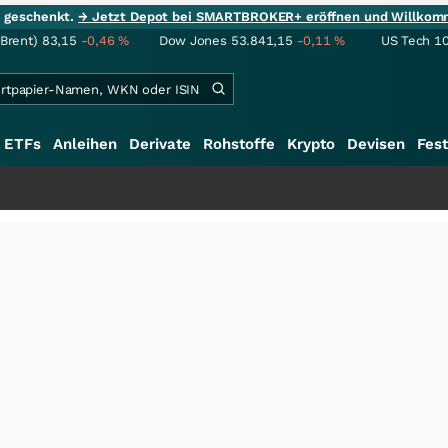
ie geschenkt.
→ Jetzt Depot bei SMARTBROKER+ eröffnen und Willkom
(Brent)
83,15
-0,46
%
Dow Jones
53.841,15
-0,11
%
US Tech 1
ETFs
Anleihen
Derivate
Rohstoffe
Krypto
Devisen
Fest