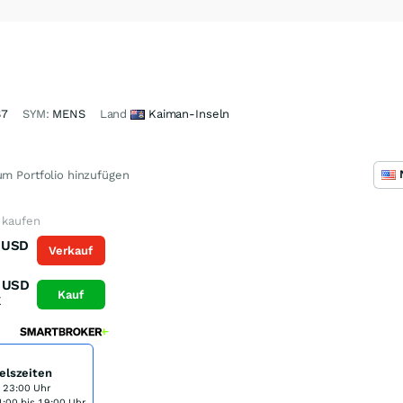
S7
SYM:
MENS
Land
Kaiman-Inseln
m Portfolio hinzufügen
 kaufen
USD
Verkauf
K
USD
Kauf
K
elszeiten
s 23:00 Uhr
:00 bis 19:00 Uhr