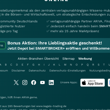
instellungsmerkmal als den zentralen verlagsunabhängigen Wissens-Hub 
 in die Börsen- und Wirtschaftswelt, um strategische Entscheidungen zu
Community Deutschlands
✅ verlagsunabhängige Partner ARIVA, Fi
gistrierte Nutzer
✅ Jederzeit einfach handeln beim
SMART
räge pro Tag
✅ mehr als 25 Jahre Marktpräsenz
Bonus Aktion:
Ihre Lieblingsaktie geschenkt!
rn
Jetzt Depot bei SMARTBROKER+ eröffnen und Willkommen
Aktien-Branchen Übersicht
Sitemap
Werbung
A
B
C
D
E
F
G
H
I
J
K
L
M
N
O
P
Q
R
S
T
essum
Disclaimer
Datenschutz
Datenschutz-Einstellungen
Nutzungsbedin
Unsere Apps:
gen, hilft Ihnen
ARIVA
gerne.
elt aus 285 Bewertungen bei www.kagels-trading.de