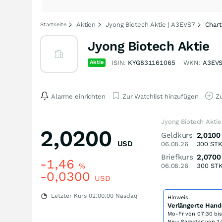
Aktien
Jyong Biotech Aktie | A3EVS7
Chart
Startseite
Jyong Biotech Aktie
Aktie
ISIN:
KYG831161065
WKN:
A3EV
Alarme einrichten
Zur Watchlist hinzufügen
Zu
Jyong Biotech Aktie
2,0200
Geldkurs
2,0100
USD
06.08.26
300
ST
Briefkurs
2,0700
-1,46
%
06.08.26
300
ST
-0,0300
USD
Letzter Kurs
02:00:00
Nasdaq
Hinweis
Verlängerte Hand
Mo-Fr von
07:30 bi
Neu: Samstag von 14