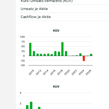
Kurs-Umsatz-Verhältnis (KUV)
Umsatz je Aktie
Cashflow je Aktie
KGV
100
75
50
25
0
-25
-50
2012
2018
2024
2014
2020
2026
2010
2016
2022
KUV
3
2