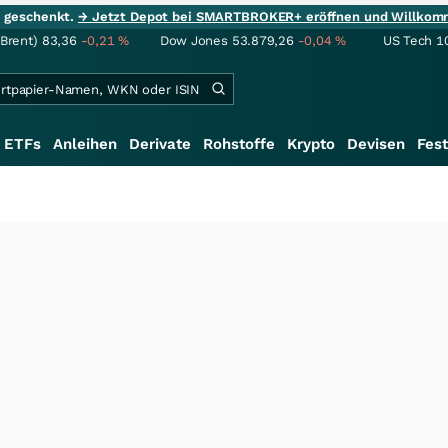
ie geschenkt.
→ Jetzt Depot bei SMARTBROKER+ eröffnen und Willkom
(Brent)
83,36
-0,21
%
Dow Jones
53.879,26
-0,04
%
US Tech 1
ETFs
Anleihen
Derivate
Rohstoffe
Krypto
Devisen
Fest