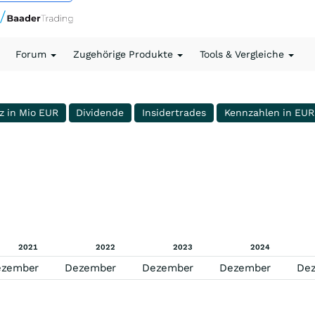
Forum
Zugehörige Produkte
Tools & Vergleiche
z in Mio EUR
Dividende
Insidertrades
Kennzahlen in EUR
2021
2022
2023
2024
ezember
Dezember
Dezember
Dezember
De