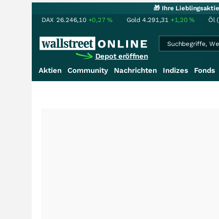
🎁 Ihre Lieblingsakt
DAX
26.246,10
+0,27
%
Gold
4.291,31
+1,20
%
Öl 
Depot eröffnen
Aktien
Community
Nachrichten
Indizes
Fonds