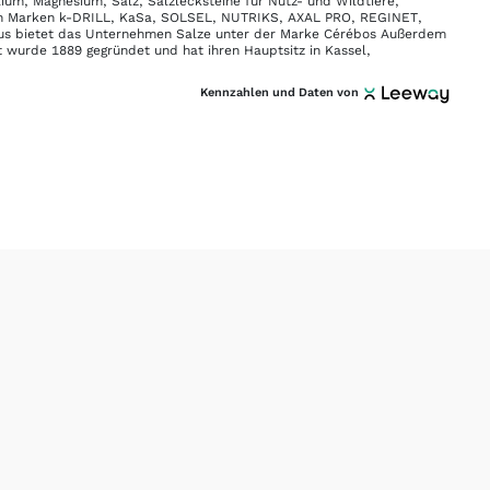
alium, Magnesium, Salz, Salzlecksteine für Nutz- und Wildtiere,
 den Marken k-DRILL, KaSa, SOLSEL, NUTRIKS, AXAL PRO, REGINET,
naus bietet das Unternehmen Salze unter der Marke Cérébos Außerdem
wurde 1889 gegründet und hat ihren Hauptsitz in Kassel,
Kennzahlen und Daten von