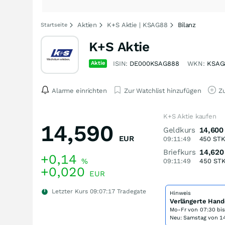
Aktien
K+S Aktie | KSAG88
Bilanz
Startseite
K+S Aktie
Aktie
ISIN:
DE000KSAG888
WKN:
KSAG
Alarme einrichten
Zur Watchlist hinzufügen
Zu
K+S Aktie kaufen
14,590
Geldkurs
14,600
EUR
09:11:49
450
ST
Briefkurs
14,620
+0,14
%
09:11:49
450
ST
+0,020
EUR
Letzter Kurs
09:07:17
Tradegate
Hinweis
Verlängerte Hand
Mo-Fr von
07:30 bi
Neu: Samstag von 14