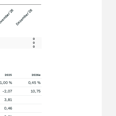
vember'26
Dezember'26
0
0
0
2025
2026e
1,00 %
0,45 %
-2,07
10,75
3,81
0,46