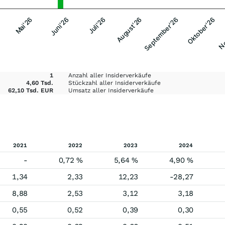
Mai'26
August'26
No
Juli'26
Oktober'26
Juni'26
September'26
1
Anzahl aller Insiderverkäufe
4,60 Tsd.
Stückzahl aller Insiderverkäufe
62,10 Tsd. EUR
Umsatz aller Insiderverkäufe
2021
2022
2023
2024
-
0,72 %
5,64 %
4,90 %
1,34
2,33
12,23
-28,27
8,88
2,53
3,12
3,18
0,55
0,52
0,39
0,30