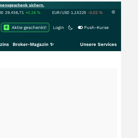
mensgeschenk sichern.
00
29.456,71
+0,26
%
EUR/USD
1,15225
-0,02
%
Aktie geschenkt!
Login
Push-Kurse
zins
Broker-Magazin ✨
Unsere Services