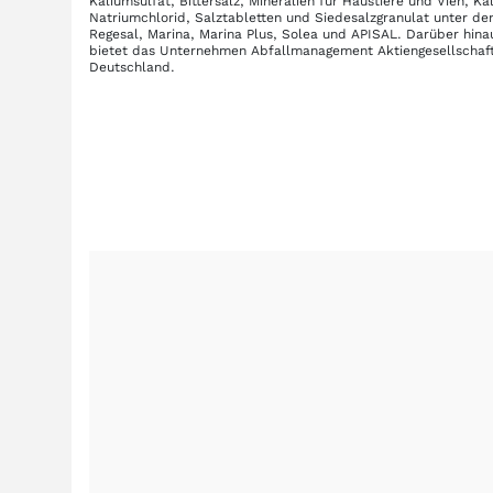
Kaliumsulfat, Bittersalz, Mineralien für Haustiere und Vieh, K
Natriumchlorid, Salztabletten und Siedesalzgranulat unter
Regesal, Marina, Marina Plus, Solea und APISAL. Darüber hi
bietet das Unternehmen Abfallmanagement Aktiengesellschaft 
Deutschland.