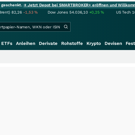
ie geschenkt.
→ Jetzt Depot bei SMARTBROKER+ eröffnen und Willkom
Brent)
82,26
-1,53
%
Dow Jones
54.036,10
+0,25
%
US Tech 1
ETFs
Anleihen
Derivate
Rohstoffe
Krypto
Devisen
Fest