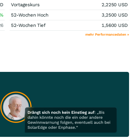
SD
Vortageskurs
2,2250
USD
%
52-Wochen Hoch
3,2500
USD
26
52-Wochen Tief
1,5600
USD
mehr Performancedaten »