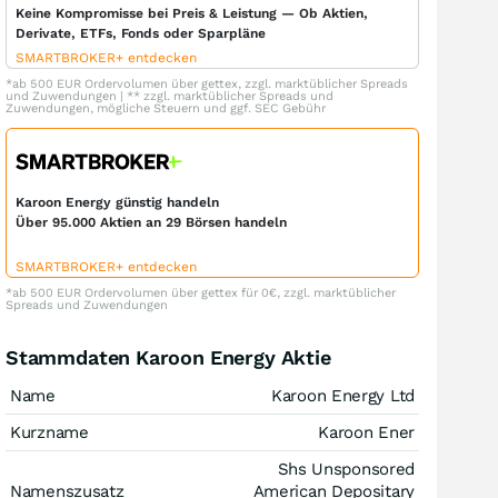
Keine Kompromisse bei Preis & Leistung — Ob Aktien,
Derivate, ETFs, Fonds oder Sparpläne
SMARTBROKER+ entdecken
*ab 500 EUR Ordervolumen über gettex, zzgl. marktüblicher Spreads
und Zuwendungen | ** zzgl. marktüblicher Spreads und
Zuwendungen, mögliche Steuern und ggf. SEC Gebühr
Karoon Energy günstig handeln
Über 95.000 Aktien an 29 Börsen handeln
SMARTBROKER+ entdecken
*ab 500 EUR Ordervolumen über gettex für 0€, zzgl. marktüblicher
Spreads und Zuwendungen
Stammdaten Karoon Energy Aktie
Name
Karoon Energy Ltd
Kurzname
Karoon Ener
Shs Unsponsored
Namenszusatz
American Depositary