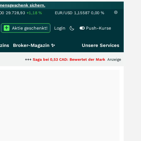
mensgeschenk sichern.
00
29.728,93
+1,18
%
EUR/USD
1,15587
0,00
%
Aktie geschenkt!
Login
Push-Kurse
zins
Broker-Magazin ✨
Unsere Services
+++
Saga bei 0,53 CAD: Bewertet der Markt noch immer nur die Hälfte der
Anzeige