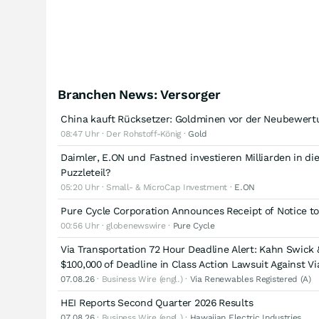
Branchen News: Versorger
​​​​​​​China kauft Rücksetzer: Goldminen vor der Neubew
08:47 Uhr · Der Rohstoff-König ·
Gold
Daimler, E.ON und Fastned investieren Milliarden in di
Puzzleteil?
05:20 Uhr · Small- & MicroCap Investment ·
E.ON
Pure Cycle Corporation Announces Receipt of Notice t
00:56 Uhr · globenewswire ·
Pure Cycle
Via Transportation 72 Hour Deadline Alert: Kahn Swick 
$100,000 of Deadline in Class Action Lawsuit Against Via
07.08.26
· Business Wire (engl.) ·
Via Renewables Registered (A)
HEI Reports Second Quarter 2026 Results
07.08.26
· Business Wire (engl.) ·
Hawaiian Electric Industries