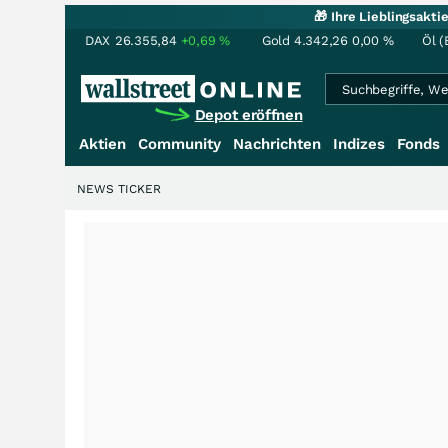
🎁 Ihre Lieblingsakt
DAX
26.355,84
+0,69
%
Gold
4.342,26
0,00
%
Öl (
Depot eröffnen
Aktien
Community
Nachrichten
Indizes
Fonds
NEWS TICKER