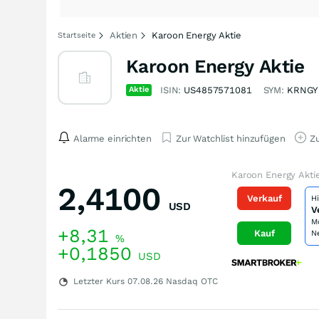
Aktien
Karoon Energy Aktie
Startseite
Karoon Energy Aktie
Aktie
ISIN:
US4857571081
SYM:
KRNGY
Alarme einrichten
Zur Watchlist hinzufügen
Zu
Karoon Energy Akti
2,4100
Verkauf
H
USD
V
M
+8,31
Kauf
N
%
+0,1850
USD
Letzter Kurs
07.08.26
Nasdaq OTC