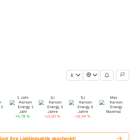
1 Jahr
3J
5J
Max
+4,78
%
-13,00
%
-15,44
%
! Ihre Lieblingsaktie geschenkt!