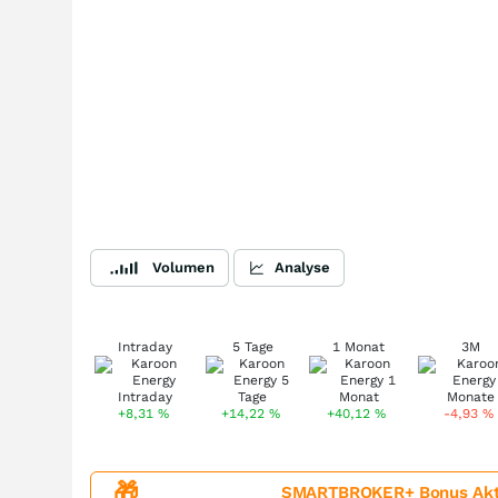
Volumen
Analyse
Intraday
5 Tage
1 Monat
3M
+8,31
%
+14,22
%
+40,12
%
-4,93
%
🎁
SMARTBROKER+ Bonus Aktion