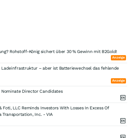
ertung? Rohstoff-König sichert über 30 % Gewinn mit B2Gold!
Anzeige
e Ladeinfrastruktur – aber ist Batteriewechsel das fehlende
Anzeige
o Nominate Director Candidates
& Foti, LLC Reminds Investors With Losses In Excess Of
 Transportation, Inc. - VIA