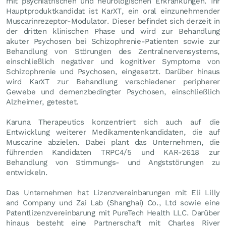
mit psychiatrischen und neurologischen Erkrankungen. Ihr
Hauptproduktkandidat ist KarXT, ein oral einzunehmender
Muscarinrezeptor-Modulator. Dieser befindet sich derzeit in
der dritten klinischen Phase und wird zur Behandlung
akuter Psychosen bei Schizophrenie-Patienten sowie zur
Behandlung von Störungen des Zentralnervensystems,
einschließlich negativer und kognitiver Symptome von
Schizophrenie und Psychosen, eingesetzt. Darüber hinaus
wird KarXT zur Behandlung verschiedener peripherer
Gewebe und demenzbedingter Psychosen, einschließlich
Alzheimer, getestet.
Karuna Therapeutics konzentriert sich auch auf die
Entwicklung weiterer Medikamentenkandidaten, die auf
Muscarine abzielen. Dabei plant das Unternehmen, die
führenden Kandidaten TRPC4/5 und KAR-2618 zur
Behandlung von Stimmungs- und Angststörungen zu
entwickeln.
Das Unternehmen hat Lizenzvereinbarungen mit Eli Lilly
and Company und Zai Lab (Shanghai) Co., Ltd sowie eine
Patentlizenzvereinbarung mit PureTech Health LLC. Darüber
hinaus besteht eine Partnerschaft mit Charles River