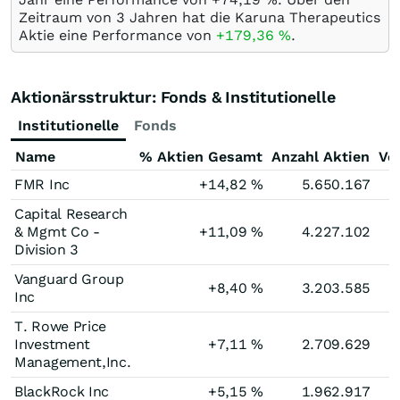
Zeitraum von 3 Jahren hat die Karuna Therapeutics
Aktie eine Performance von
+179,36
%
.
Aktionärsstruktur: Fonds & Institutionelle
Institutionelle
Fonds
Name
% Aktien Gesamt
Anzahl Aktien
Ve
FMR Inc
+14,82
%
5.650.167
Capital Research
& Mgmt Co -
+11,09
%
4.227.102
Division 3
Vanguard Group
+8,40
%
3.203.585
Inc
T. Rowe Price
Investment
+7,11
%
2.709.629
Management,Inc.
BlackRock Inc
+5,15
%
1.962.917