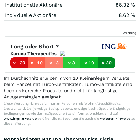
Institutionelle Aktionäre
86,32 %
Individuelle Aktionäre
8,62 %
Werbung
Long oder Short ?
Karuna Therapeutics
x -30
x -10
x -3
x 3
x 10
x 30
Im Durchschnitt erleiden 7 von 10 Kleinanlegern Verluste
beim Handel mit Turbo-Zertifikaten. Turbo-Zertifikate sind
hoch risikoreiche Produkte und nicht für langfristige
Anlagestrategien geeignet.
Diese Werbung richtet sich nur an Personen mit Wohn-/Geschäftssitz in
Deutschland. Der jeweilige Basisprospekt, etwaige Nachträge, die Endgültigen
Bedingungen sowie das maßgebliche Basisinformationsblatt sind auf
www.ingmarkets.de
veröffentlicht. Beachten Sie auch die
weiteren Hinweise
zu
dieser Werbung.
Kontaktdaten Karuna Therapeutics Aktie