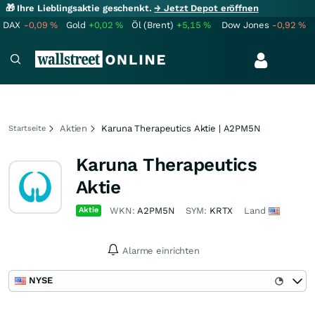
🎁 Ihre Lieblingsaktie geschenkt.
→ Jetzt Depot eröffnen
DAX
-0,09
%
Gold
+0,02
%
Öl (Brent)
+5,15
%
Dow Jones
-0,92
%
Aktien
Karuna Therapeutics Aktie | A2PM5N
Startseite
Karuna Therapeutics
Aktie
Aktie
WKN:
A2PM5N
SYM:
KRTX
Land
Alarme einrichten
NYSE