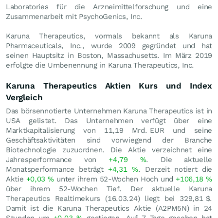
Laboratories für die Arzneimittelforschung und eine
Zusammenarbeit mit PsychoGenics, Inc.
Karuna Therapeutics, vormals bekannt als Karuna
Pharmaceuticals, Inc., wurde 2009 gegründet und hat
seinen Hauptsitz in Boston, Massachusetts. Im März 2019
erfolgte die Umbenennung in Karuna Therapeutics, Inc.
Karuna Therapeutics Aktien Kurs und Index
Vergleich
Das börsennotierte Unternehmen Karuna Therapeutics ist in
USA gelistet. Das Unternehmen verfügt über eine
Marktkapitalisierung von 11,19 Mrd.
EUR
und seine
Geschäftsaktivitäten sind vorwiegend der Branche
Biotechnologie zuzuordnen. Die Aktie verzeichnet eine
Jahresperformance von
+4,79
%
. Die aktuelle
Monatsperformance beträgt
+4,31
%
. Derzeit notiert die
Aktie
+0,03
%
unter ihrem 52-Wochen Hoch und
+106,18
%
über ihrem 52-Wochen Tief. Der aktuelle Karuna
Therapeutics Realtimekurs (
16.03.24
) liegt bei 329,81
$
.
Damit ist die Karuna Therapeutics Aktie (A2PM5N) in 24
Stunden um
+0,03
%
gestiegen. Auf 7 Tage gesehen hat