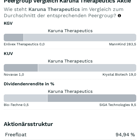
Peergroup Vergleich Karuna Therapeutics Aktie
Wie steht
Karuna Therapeutics
im Vergleich zum
Durchschnitt der entsprechenden Peergroup?
KGV
Karuna Therapeutics
Enlivex Therapeutics
0,0
MannKind
283,5
KUV
Karuna Therapeutics
Novavax
1,0
Krystal Biotech
19,0
Dividendenrendite in %
Karuna Therapeutics
Bio-Techne
0,5
SIGA Technologies
9,5
Aktionärsstruktur
Freefloat
94,94 %