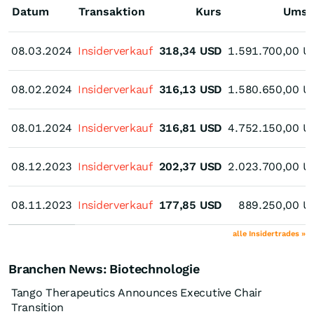
Datum
Transaktion
Kurs
Umsa
08.03.2024
08.03.2024
Insiderverkauf
318,34
USD
1.591.700,00
U
08.02.2024
08.02.2024
Insiderverkauf
316,13
USD
1.580.650,00
U
08.01.2024
08.01.2024
Insiderverkauf
316,81
USD
4.752.150,00
U
08.12.2023
08.12.2023
Insiderverkauf
202,37
USD
2.023.700,00
U
08.11.2023
08.11.2023
Insiderverkauf
177,85
USD
889.250,00
U
alle Insidertrades »
Branchen News: Biotechnologie
Tango Therapeutics Announces Executive Chair
Transition