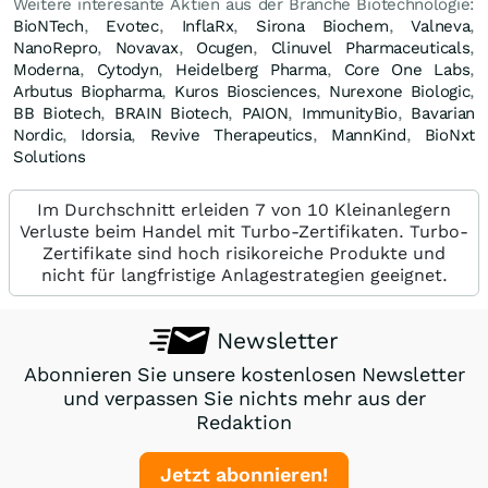
Weitere interesante Aktien aus der Branche Biotechnologie:
BioNTech
,
Evotec
,
InflaRx
,
Sirona Biochem
,
Valneva
,
NanoRepro
,
Novavax
,
Ocugen
,
Clinuvel Pharmaceuticals
,
Moderna
,
Cytodyn
,
Heidelberg Pharma
,
Core One Labs
,
Arbutus Biopharma
,
Kuros Biosciences
,
Nurexone Biologic
,
BB Biotech
,
BRAIN Biotech
,
PAION
,
ImmunityBio
,
Bavarian
Nordic
,
Idorsia
,
Revive Therapeutics
,
MannKind
,
BioNxt
Solutions
Im Durchschnitt erleiden 7 von 10 Kleinanlegern
Verluste beim Handel mit Turbo-Zertifikaten. Turbo-
Zertifikate sind hoch risikoreiche Produkte und
nicht für langfristige Anlagestrategien geeignet.
Newsletter
Abonnieren Sie unsere kostenlosen Newsletter
und verpassen Sie nichts mehr aus der
Redaktion
Jetzt abonnieren!