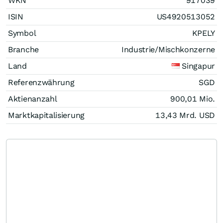
WKN
917039
ISIN
US4920513052
Symbol
KPELY
Branche
Industrie/Mischkonzerne
Land
Singapur
Referenzwährung
SGD
Aktienanzahl
900,01 Mio.
Marktkapitalisierung
13,43 Mrd.
USD