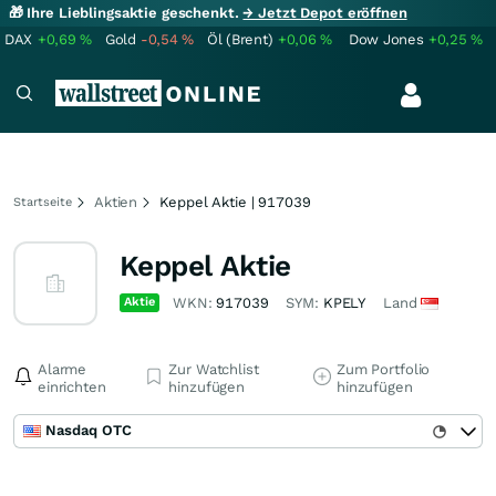
🎁 Ihre Lieblingsaktie geschenkt.
→ Jetzt Depot eröffnen
DAX
+0,69
%
Gold
-0,54
%
Öl (Brent)
+0,06
%
Dow Jones
+0,25
%
Aktien
Keppel Aktie | 917039
Startseite
Keppel Aktie
Aktie
WKN:
917039
SYM:
KPELY
Land
Alarme
Zur Watchlist
Zum Portfolio
einrichten
hinzufügen
hinzufügen
Nasdaq OTC