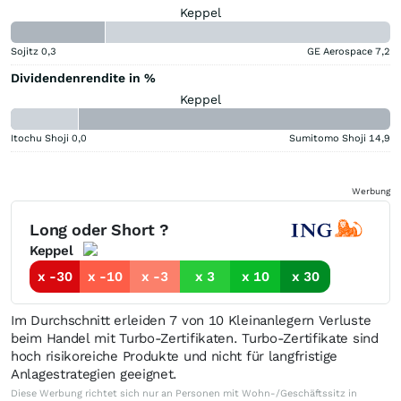
Keppel
Sojitz
0,3
GE Aerospace
7,2
Dividendenrendite in %
Keppel
Itochu Shoji
0,0
Sumitomo Shoji
14,9
Werbung
Long oder Short ?
Keppel
x -30
x -10
x -3
x 3
x 10
x 30
Im Durchschnitt erleiden 7 von 10 Kleinanlegern Verluste
beim Handel mit Turbo-Zertifikaten. Turbo-Zertifikate sind
hoch risikoreiche Produkte und nicht für langfristige
Anlagestrategien geeignet.
Diese Werbung richtet sich nur an Personen mit Wohn-/Geschäftssitz in