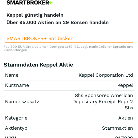
Keppel günstig handeln
Über 95.000 Aktien an 29 Börsen handeln
SMARTBROKER+ entdecken
*ab 500 EUR Ordervolumen über gettex für 0€, zzgl. marktüblicher Spreads und
Zuwendungen
Stammdaten Keppel Aktie
Name
Keppel Corporation Ltd
Kurzname
Keppel
Shs Sponsored American
Namenszusatz
Depositary Receipt Repr 2
Shs
Kategorie
Aktien
Aktientyp
Stammaktien