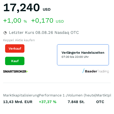
17,240
USD
+1,00
+0,170
%
USD
Letzter Kurs
08.08.26
Nasdaq OTC
Keppel Aktie kaufen
Verkauf
Verlängerte Handelszeiten
07:30 bis 23:00 Uhr
Kauf
Marktkapitalisierung
Performance 1 J
Volumen (heute)
Martktpla
13,43 Mrd.
EUR
+37,37
%
7.848
St.
OTC