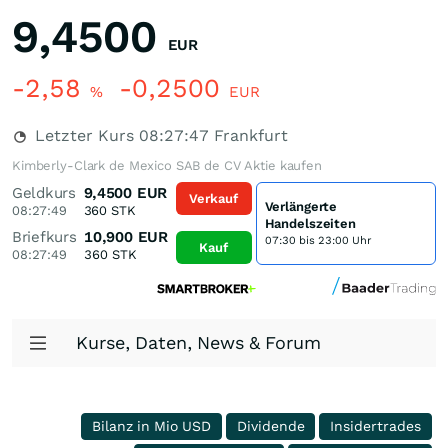
9,4500
EUR
-2,58
-0,2500
%
EUR
Letzter Kurs
08:27:47
Frankfurt
Kimberly-Clark de Mexico SAB de CV Aktie kaufen
Geldkurs
9,4500
EUR
Verkauf
Verlängerte
08:27:49
360
STK
Handelszeiten
Briefkurs
10,900
EUR
07:30 bis 23:00 Uhr
Kauf
08:27:49
360
STK
Kurse, Daten, News & Forum
Bilanz in Mio USD
Dividende
Insidertrades