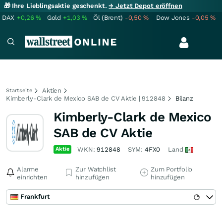
🎁 Ihre Lieblingsaktie geschenkt.
→ Jetzt Depot eröffnen
DAX
+0,26
%
Gold
+1,03
%
Öl (Brent)
-0,50
%
Dow Jones
-0,05
%
Aktien
Startseite
Kimberly-Clark de Mexico SAB de CV Aktie | 912848
Bilanz
Kimberly-Clark de Mexico
SAB de CV Aktie
Aktie
WKN:
912848
SYM:
4FX0
Land
Alarme
Zur Watchlist
Zum Portfolio
einrichten
hinzufügen
hinzufügen
Frankfurt