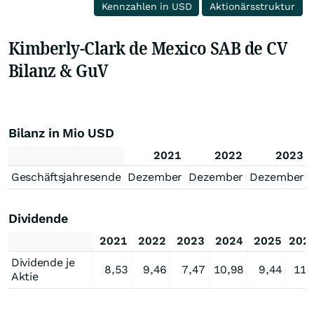
Kennzahlen in USD
Aktionärsstruktur
Kimberly-Clark de Mexico SAB de CV
Bilanz & GuV
Bilanz in Mio USD
2021
2022
2023
Geschäftsjahresende
Dezember
Dezember
Dezember
Dividende
2021
2022
2023
2024
2025
202
Dividende je
8,53
9,46
7,47
10,98
9,44
11,
Aktie