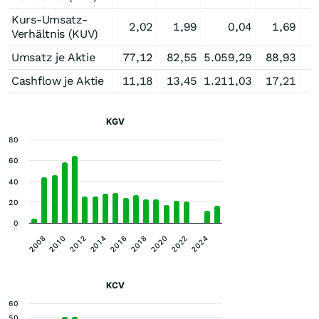
Kurs-Umsatz-
2,02
1,99
0,04
1,69
Verhältnis (KUV)
Umsatz je Aktie
77,12
82,55
5.059,29
88,93
8
Cashflow je Aktie
11,18
13,45
1.211,03
17,21
1
KGV
80
60
40
20
0
2008
2014
2020
2012
2018
2024
2010
2016
2022
KCV
60
50