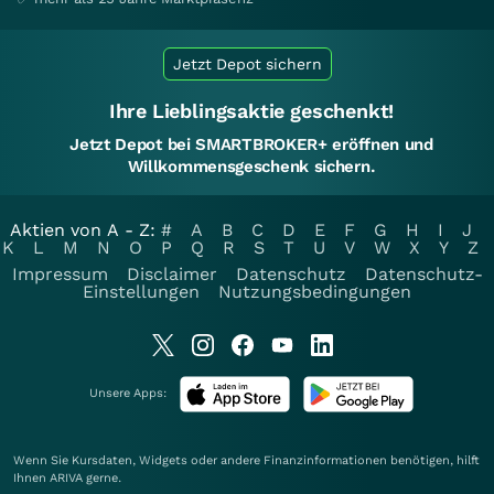
Jetzt Depot sichern
Ihre Lieblingsaktie geschenkt!
Jetzt Depot bei SMARTBROKER+ eröffnen und
Willkommensgeschenk sichern.
Aktien von A - Z:
#
A
B
C
D
E
F
G
H
I
J
K
L
M
N
O
P
Q
R
S
T
U
V
W
X
Y
Z
Impressum
Disclaimer
Datenschutz
Datenschutz-
Einstellungen
Nutzungsbedingungen
Unsere Apps:
Wenn Sie Kursdaten, Widgets oder andere Finanzinformationen benötigen, hilft
Ihnen
ARIVA
gerne.