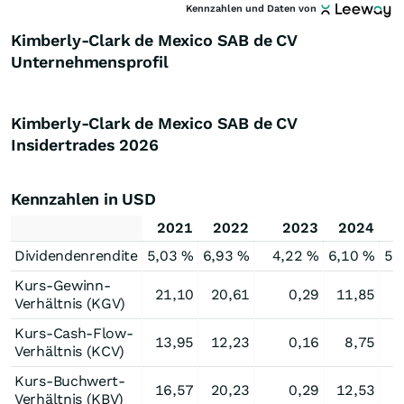
Kennzahlen und Daten von
Kimberly-Clark de Mexico SAB de CV
Unternehmensprofil
Kimberly-Clark de Mexico SAB de CV
Insidertrades
2026
Kennzahlen in USD
2021
2022
2023
2024
2
Dividendenrendite
5,03 %
6,93 %
4,22 %
6,10 %
5,
Kurs-Gewinn-
21,10
20,61
0,29
11,85
1
Verhältnis (KGV)
Kurs-Cash-Flow-
13,95
12,23
0,16
8,75
1
Verhältnis (KCV)
Kurs-Buchwert-
16,57
20,23
0,29
12,53
1
Verhältnis (KBV)