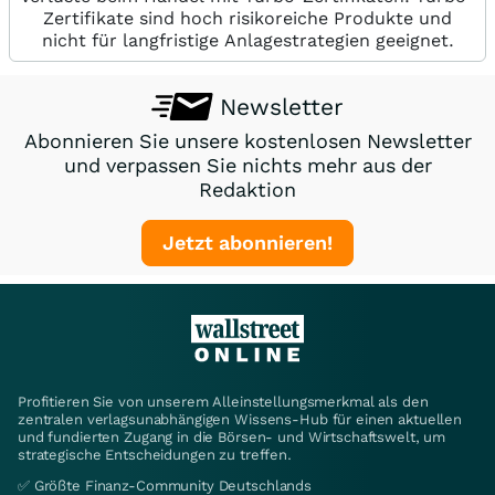
Zertifikate sind hoch risikoreiche Produkte und
nicht für langfristige Anlagestrategien geeignet.
Newsletter
Abonnieren Sie unsere kostenlosen Newsletter
und verpassen Sie nichts mehr aus der
Redaktion
Jetzt abonnieren!
Profitieren Sie von unserem Alleinstellungsmerkmal als den
zentralen verlagsunabhängigen Wissens-Hub für einen aktuellen
und fundierten Zugang in die Börsen- und Wirtschaftswelt, um
strategische Entscheidungen zu treffen.
✅ Größte Finanz-Community Deutschlands