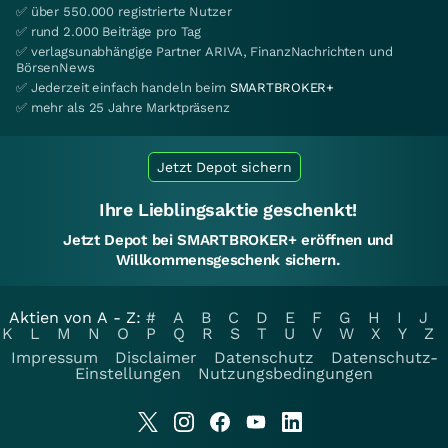
✅ über 550.000 registrierte Nutzer
✅ rund 2.000 Beiträge pro Tag
✅ verlagsunabhängige Partner ARIVA, FinanzNachrichten und
BörsenNews
✅ Jederzeit einfach handeln beim
SMARTBROKER+
✅ mehr als 25 Jahre Marktpräsenz
Jetzt Depot sichern
Ihre Lieblingsaktie geschenkt!
Jetzt Depot bei SMARTBROKER+ eröffnen und
Willkommensgeschenk sichern.
Aktien von A - Z:
#
A
B
C
D
E
F
G
H
I
J
K
L
M
N
O
P
Q
R
S
T
U
V
W
X
Y
Z
Impressum
Disclaimer
Datenschutz
Datenschutz-
Einstellungen
Nutzungsbedingungen