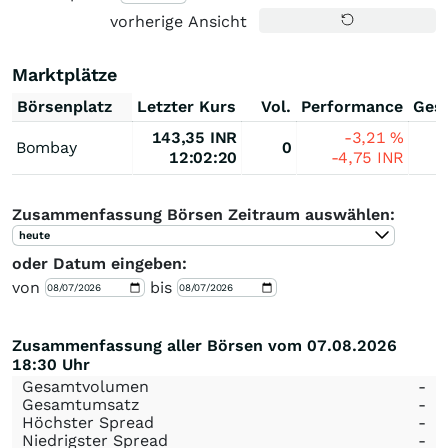
vorherige Ansicht
Marktplätze
Börsenplatz
Letzter Kurs
Vol.
Performance
Ges
143,35
INR
-3,21
%
Bombay
0
12:02:20
-4,75
INR
Zusammenfassung Börsen Zeitraum auswählen:
heute
oder Datum eingeben:
von
bis
Zusammenfassung aller Börsen vom 07.08.2026
18:30 Uhr
Gesamtvolumen
-
Gesamtumsatz
-
Höchster Spread
-
Niedrigster Spread
-