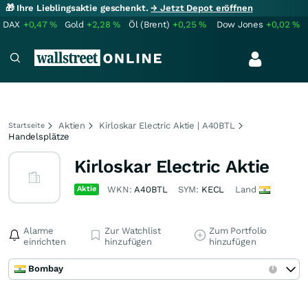
🎁 Ihre Lieblingsaktie geschenkt.
→ Jetzt Depot eröffnen
DAX
+0,47
%
Gold
+2,28
%
Öl (Brent)
+0,25
%
Dow Jones
+0,02
%
Aktien
Kirloskar Electric Aktie | A40BTL
Startseite
Handelsplätze
Kirloskar Electric Aktie
Aktie
WKN:
A40BTL
SYM:
KECL
Land
Alarme
Zur Watchlist
Zum Portfolio
einrichten
hinzufügen
hinzufügen
Bombay