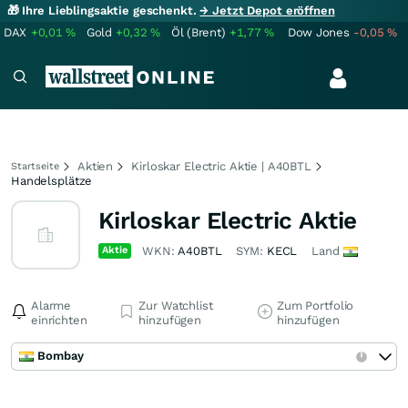
🎁 Ihre Lieblingsaktie geschenkt.
→ Jetzt Depot eröffnen
DAX
+0,01
%
Gold
+0,32
%
Öl (Brent)
+1,77
%
Dow Jones
-0,05
%
Aktien
Kirloskar Electric Aktie | A40BTL
Startseite
Handelsplätze
Kirloskar Electric Aktie
Aktie
WKN:
A40BTL
SYM:
KECL
Land
Alarme
Zur Watchlist
Zum Portfolio
einrichten
hinzufügen
hinzufügen
Bombay