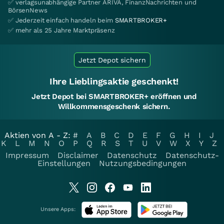
✅ verlagsunabhängige Partner ARIVA, FinanzNachrichten und
BörsenNews
✅ Jederzeit einfach handeln beim
SMARTBROKER+
✅ mehr als 25 Jahre Marktpräsenz
Jetzt Depot sichern
Ihre Lieblingsaktie geschenkt!
Jetzt Depot bei SMARTBROKER+ eröffnen und
Willkommensgeschenk sichern.
Aktien von A - Z:
#
A
B
C
D
E
F
G
H
I
J
K
L
M
N
O
P
Q
R
S
T
U
V
W
X
Y
Z
Impressum
Disclaimer
Datenschutz
Datenschutz-
Einstellungen
Nutzungsbedingungen
Unsere Apps: