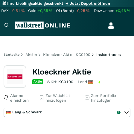
🎁 Ihre Lieblingsaktie geschenkt.
→ Jetzt Depot eröffnen
DAX
-0,51
%
Gold
+0,35
%
Öl (Brent)
-0,25
%
Dow Jones
+0,46
%
Aktien
Kloeckner Aktie | KC0100
Insidertrades
Startseite
Kloeckner Aktie
Aktie
WKN:
KC0100
Land
Alarme
Zur Watchlist
Zum Portfolio
einrichten
hinzufügen
hinzufügen
Lang & Schwarz