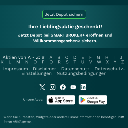
Jetzt Depot sichern
Ihre Lieblingsaktie geschenkt!
Jetzt Depot bei SMARTBROKER+ eröffnen und
Willkommensgeschenk sichern.
Aktien von A - Z:
#
A
B
C
D
E
F
G
H
I
J
K
L
M
N
O
P
Q
R
S
T
U
V
W
X
Y
Z
Impressum
Disclaimer
Datenschutz
Datenschutz-
Einstellungen
Nutzungsbedingungen
Unsere Apps:
Wenn Sie Kursdaten, Widgets oder andere Finanzinformationen benötigen, hilft
Ihnen
ARIVA
gerne.